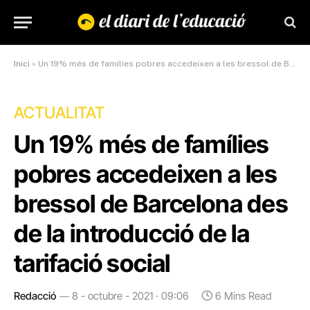
Inici
»
Un 19% més de famílies pobres accedeixen a les bressol de Barcelona des de la introducció de la tarifació social
ACTUALITAT
Un 19% més de famílies
pobres accedeixen a les
bressol de Barcelona des
de la introducció de la
tarifació social
Redacció
8 - octubre - 2021 · 09:06
6 Mins Read