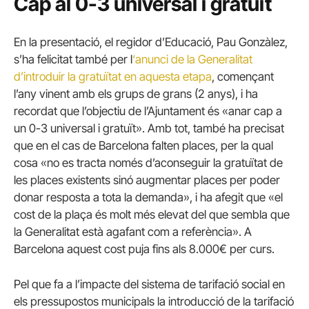
Cap al 0-3 universal i gratuït
En la presentació, el regidor d’Educació, Pau Gonzàlez,
s’ha felicitat també per l
‘anunci de la Generalitat
d’introduir la gratuïtat en aquesta etapa
, començant
l’any vinent amb els grups de grans (2 anys), i ha
recordat que l’objectiu de l’Ajuntament és «anar cap a
un 0-3 universal i gratuït». Amb tot, també ha precisat
que en el cas de Barcelona falten places, per la qual
cosa «no es tracta només d’aconseguir la gratuïtat de
les places existents sinó augmentar places per poder
donar resposta a tota la demanda», i ha afegit que «el
cost de la plaça és molt més elevat del que sembla que
la Generalitat està agafant com a referència». A
Barcelona aquest cost puja fins als 8.000€ per curs.
Pel que fa a l’impacte del sistema de tarifació social en
els pressupostos municipals la introducció de la tarifació