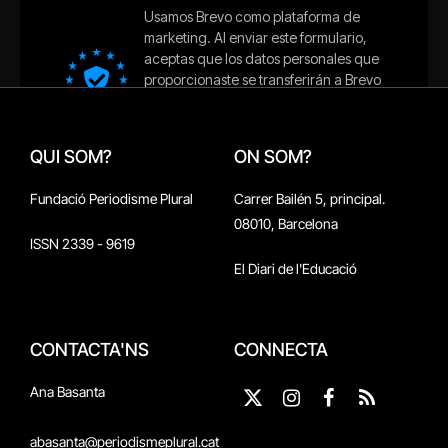
QUI SOM?
ON SOM?
Fundació Periodisme Plural
Carrer Bailén 5, principal.
08010, Barcelona
ISSN 2339 - 9619
El Diari de l'Educació
CONTACTA'NS
CONNECTA
Ana Basanta
X
Instagram
Facebook
RSS
(Twitter)
abasanta@periodismeplural.cat