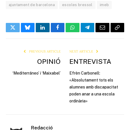
ajuntament de barcelona
escoles bressol
imeb
Twitter
Bluesky
LinkedIn
Facebook
WhatsApp
Telegram
Email
Copy
Link
PREVIOUS ARTICLE
NEXT ARTICLE
OPINIÓ
ENTREVISTA
‘Mediterráneo’ i ‘Maixabel’
Efrèn Carbonell:
«Absolutament tots els
alumnes amb discapacitat
poden anar a una escola
ordinària»
Redacció