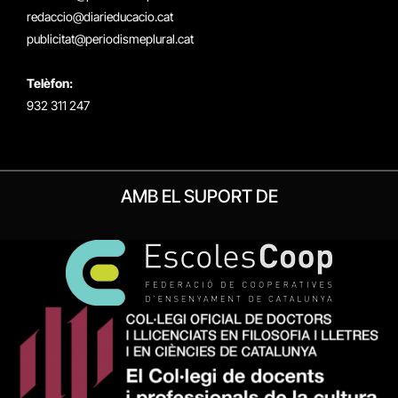
redaccio@diarieducacio.cat
publicitat@periodismeplural.cat
Telèfon:
932 311 247
AMB EL SUPORT DE