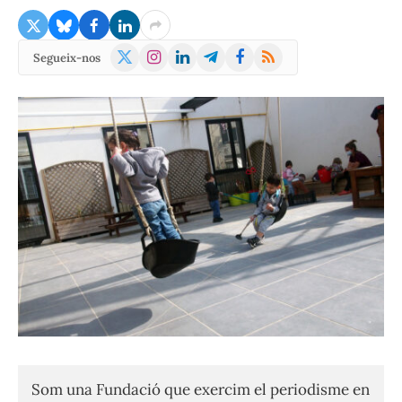
X
Instagram
LinkedIn
Telegram
Facebook
RSS
Segueix-nos
(Twitter)
Som una Fundació que exercim el periodisme en