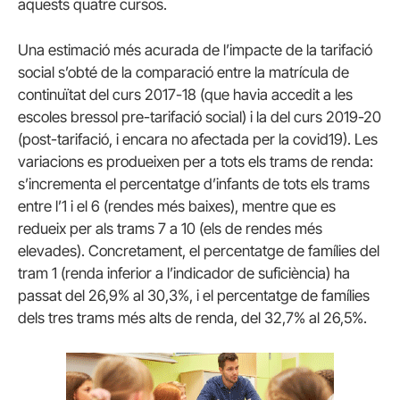
aquests quatre cursos.
Una estimació més acurada de l’impacte de la tarifació
social s’obté de la comparació entre la matrícula de
continuïtat del curs 2017-18 (que havia accedit a les
escoles bressol pre-tarifació social) i la del curs 2019-20
(post-tarifació, i encara no afectada per la covid19). Les
variacions es produeixen per a tots els trams de renda:
s’incrementa el percentatge d’infants de tots els trams
entre l’1 i el 6 (rendes més baixes), mentre que es
redueix per als trams 7 a 10 (els de rendes més
elevades). Concretament, el percentatge de famílies del
tram 1 (renda inferior a l’indicador de suficiència) ha
passat del 26,9% al 30,3%, i el percentatge de famílies
dels tres trams més alts de renda, del 32,7% al 26,5%.