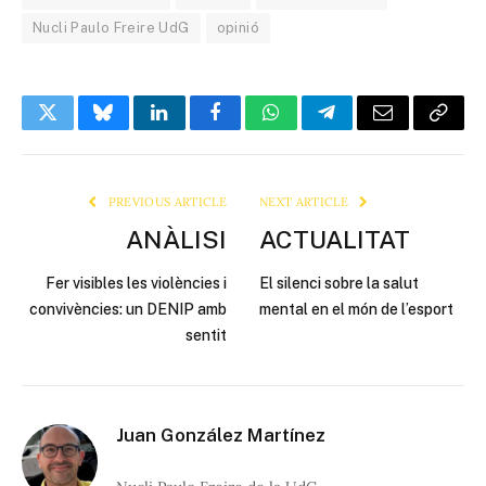
Nucli Paulo Freire UdG
opinió
Twitter
Bluesky
LinkedIn
Facebook
WhatsApp
Telegram
Email
Copy
Link
PREVIOUS ARTICLE
NEXT ARTICLE
ANÀLISI
ACTUALITAT
Fer visibles les violències i
El silenci sobre la salut
convivències: un DENIP amb
mental en el món de l’esport
sentit
Juan González Martínez