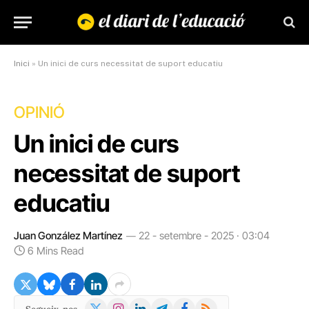
Inici
»
Un inici de curs necessitat de suport educatiu
OPINIÓ
Un inici de curs
necessitat de suport
educatiu
Juan González Martínez
22 - setembre - 2025 · 03:04
6 Mins Read
X
Instagram
LinkedIn
Telegram
Facebook
RSS