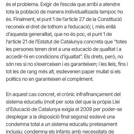
és el problema. Exigir de l’escola que arribi a atendre
tota la població de manera individualitzada tampoc ho
és. Finalment, el punt 1 de l’article 27 de la Constitució
reconeix el dret de tothom a l’educació; i, més enllà
d’aquesta generalitat, que no és poc, el punt 1 de
l’article 21 de l’Estatut de Catalunya concreta que “totes
les persones tenen dret a una educació de qualitat i a
accedir-hi en condicions d’igualtat”. Els drets, però, no
són res si no s’exerceixen i es garanteixen; i les lleis, fins i
tot les de rang més alt, esdevenen paper mullat si els
polítics no en garanteixen el compliment.
En aquest cas concret, el crònic infrafinançament del
sistema educatiu (molt per sota del que la pròpia Llei
d’Educació de Catalunya exigia el 2009 per poder-se
desplegar a la disposició final segona) esdevé una
condemna total a un sistema educatiu pretesament
inclusiu: condemna els infants amb necessitats de