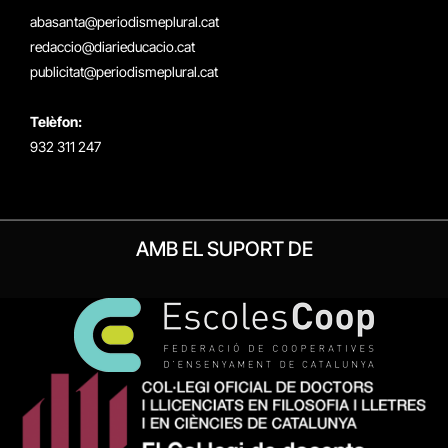
(Twitter)
abasanta@periodismeplural.cat
redaccio@diarieducacio.cat
publicitat@periodismeplural.cat
Telèfon:
932 311 247
AMB EL SUPORT DE