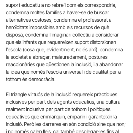
suport educatiu a no rebre’l com els correspondria,
condemna moltes famílies a haver-se de buscar
alternatives costoses, condemna el professorat a
heroïcitats impossibles amb els recursos de què
disposa, condemna l’imaginari col·lectiu a considerar
que els infants que requereixen suport distorsionen
l’escola (cosa que, evidentment, no és així); condemna
la societat a abraçar, malauradament, postures
reaccionàries que qüestionen la inclusió, i a abandonar
la idea que només l’escola universal i de qualitat per a
tothom és democràcia.
El triangle virtuós de la inclusió requereix pràctiques
inclusives per part dels agents educatius, una cultura
realment inclusiva per part de tothom i polítiques
educatives que emmarquin, emparin i garanteixin la
inclusió. Però les darreres en són condició sine qua non;
i no només calen lleis, cal també desplegar-les fins al