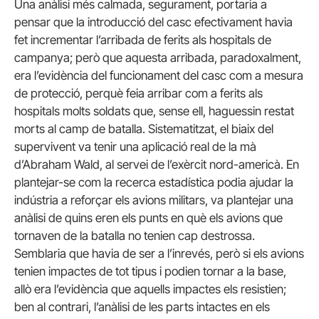
Una anàlisi més calmada, segurament, portaria a
pensar que la introducció del casc efectivament havia
fet incrementar l’arribada de ferits als hospitals de
campanya; però que aquesta arribada, paradoxalment,
era l’evidència del funcionament del casc com a mesura
de protecció, perquè feia arribar com a ferits als
hospitals molts soldats que, sense ell, haguessin restat
morts al camp de batalla. Sistematitzat, el biaix del
supervivent va tenir una aplicació real de la mà
d’Abraham Wald, al servei de l’exèrcit nord-americà. En
plantejar-se com la recerca estadística podia ajudar la
indústria a reforçar els avions militars, va plantejar una
anàlisi de quins eren els punts en què els avions que
tornaven de la batalla no tenien cap destrossa.
Semblaria que havia de ser a l’inrevés, però si els avions
tenien impactes de tot tipus i podien tornar a la base,
allò era l’evidència que aquells impactes els resistien;
ben al contrari, l’anàlisi de les parts intactes en els