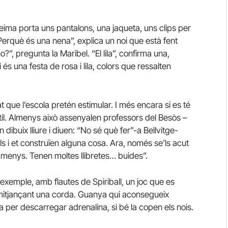
eima porta uns pantalons, una jaqueta, uns clips per
 “Perquè és una nena”, explica un noi que està fent
o?”, pregunta la Maribel. “El lila”, confirma una,
 és una festa de rosa i lila, colors que ressalten
t que l’escola pretén estimular. I més encara si es té
ntil. Almenys això assenyalen professors del Besòs –
n dibuix lliure i diuen: “No sé què fer”-a Bellvitge-
 i et construïen alguna cosa. Ara, només se’ls acut
 menys. Tenen moltes llibretes… buides”.
r exemple, amb flautes de Spiriball, un joc que es
x mitjançant una corda. Guanya qui aconsegueix
a per descarregar adrenalina, si bé la copen els nois.