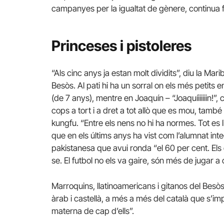
campanyes per la igualtat de gènere, continua f
Princeses i pistoleres
“Als cinc anys ja estan molt dividits”, diu la Ma
Besòs. Al pati hi ha un sorral on els més petits 
(de 7 anys), mentre en Joaquín – “Joaquíiiiiiin!
cops a tort i a dret a tot allò que es mou, també
kungfu. “Entre els nens no hi ha normes. Tot es li
que en els últims anys ha vist com l’alumnat in
pakistanesa que avui ronda “el 60 per cent. Els 
se. El futbol no els va gaire, són més de jugar a 
Marroquins, llatinoamericans i gitanos del Besò
àrab i castellà, a més a més del català que s’im
materna de cap d’ells”.