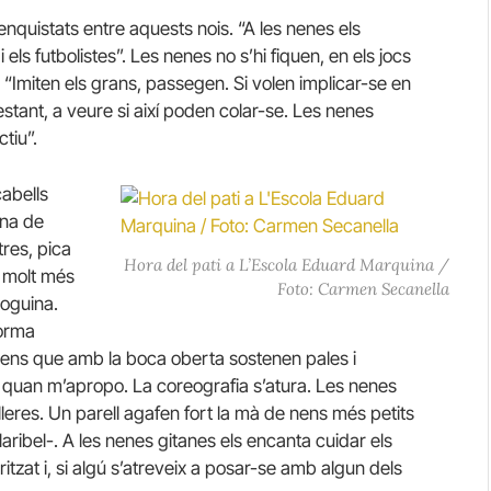
nquistats entre aquests nois. “A les nenes els
els futbolistes”. Les nenes no s’hi fiquen, en els jocs
 “Imiten els grans, passegen. Si volen implicar-se en
estant, a veure si així poden colar-se. Les nenes
tiu”.
cabells
ona de
tres, pica
Hora del pati a L’Escola Eduard Marquina /
 molt més
Foto: Carmen Secanella
joguina.
forma
nens que amb la boca oberta sostenen pales i
 quan m’apropo. La coreografia s’atura. Les nenes
eres. Un parell agafen fort la mà de nens més petits
ribel-. A les nenes gitanes els encanta cuidar els
ioritzat i, si algú s’atreveix a posar-se amb algun dels