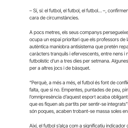
– Sí, sí: el futbol, el futbol, el futbol… –, confi
cara de circumstàncies.
A pocs metres, els seus companys persegueixen u
ocupa un espai prioritari que els professors de 
autèntica maniobra antisistema que pretén repar
caràcters tranquils i efervescents, entre nens i
futbolístic d’un a tres dies per setmana. Algunes,
per a altres jocs i de bàsquet.
“Perquè, a més a més, el futbol és font de confl
falta, que si no. Empentes, puntades de peu, pim
l’omnipresència d’aquest esport acaba obligant 
que es fiquen als partits per sentir-se integrat
són poques, acaben trobant-se massa soles en
Així, el futbol s’alça com a significatiu indicad