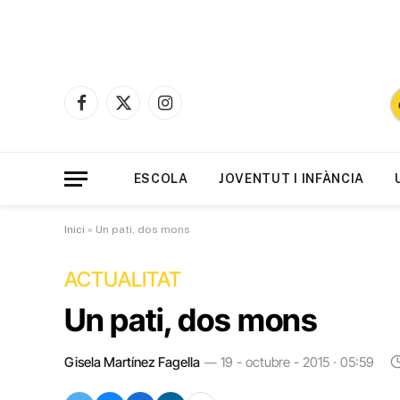
Facebook
X
Instagram
(Twitter)
ESCOLA
JOVENTUT I INFÀNCIA
Inici
»
Un pati, dos mons
ACTUALITAT
Un pati, dos mons
Gisela Martínez Fagella
19 - octubre - 2015 · 05:59