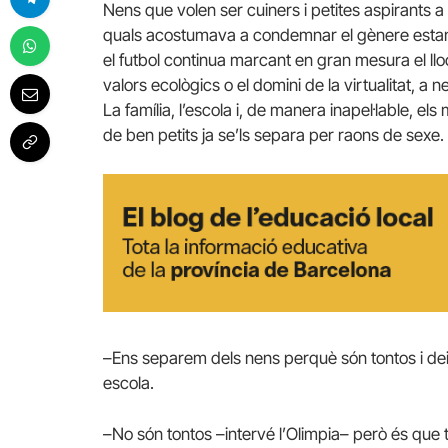
Nens que volen ser cuiners i petites aspirants a
quals acostumava a condemnar el gènere estan pass
el futbol continua marcant en gran mesura el l
valors ecològics o el domini de la virtualitat, a ne
La família, l’escola i, de manera inapel·lable, e
de ben petits ja se’ls separa per raons de sexe.
–Ens separem dels nens perquè són tontos i deix
escola.
–No són tontos –intervé l’Olimpia– però és que t