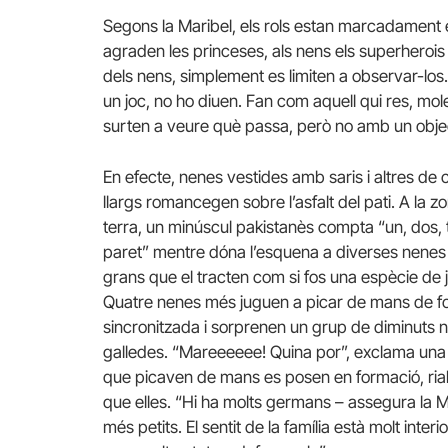
Segons la Maribel, els rols estan marcadament e
agraden les princeses, als nens els superherois i 
dels nens, simplement es limiten a observar-los.
un joc, no ho diuen. Fan com aquell qui res, mol
surten a veure què passa, però no amb un objec
En efecte, nenes vestides amb saris i altres de 
llargs romancegen sobre l’asfalt del pati. A la z
terra, un minúscul pakistanès compta “un, dos, 
paret” mentre dóna l’esquena a diverses nenes
grans que el tracten com si fos una espècie de 
Quatre nenes més juguen a picar de mans de 
sincronitzada i sorprenen un grup de diminuts 
galledes. “Mareeeeee! Quina por”, exclama una
que picaven de mans es posen en formació, riall
que elles. “Hi ha molts germans – assegura la Ma
més petits. El sentit de la família està molt inter