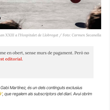
Juan XXIII a l'Hospitalet de Llobregat / Foto: Carmen Secanella
me en obert, sense murs de pagament. Però no
st editorial.
 Gabi Martínez, és un dels continguts exclusius
ó’
, que regalem als subscriptors del diari. Avui obrim