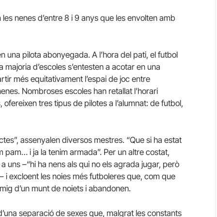
rmen les nenes d’entre 8 i 9 anys que les envolten amb
na pilota abonyegada. A l’hora del pati, el futbol
la majoria d’escoles s’entesten a acotar en una
tir més equitativament l’espai de joc entre
 nenes. Nombroses escoles han retallat l’horari
 ofereixen tres tipus de pilotes a l’alumnat: de futbol,
ictes”, assenyalen diversos mestres. “Que si ha estat
 pam… i ja la tenim armada”. Per un altre costat,
a uns –“hi ha nens als qui no els agrada jugar, però
s”– i excloent les noies més futboleres que, com que
mig d’un munt de noiets i abandonen.
or d’una separació de sexes que, malgrat les constants