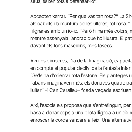
seus, salten tots a defensar-lo”.
Accepten xerrar. “Per què vas tan rosa?” La Sh
als cabells i la muntura de les ulleres, tot rosa.
filigranes amb un io-io. “Però hi ha més colors, n
mentre assenyala l’anorac que ho il·lustra. El pati
davant els tons masculins, més foscos.
Avui és dimecres, Dia de la Imaginació, capacita
en compte el popular declivi de la fantasia infa
“Se’ls ha d’orientar tota l’estona. Els planteges u
“abans imaginaven més: els donaves quatre pals
lluitar” –i Can Caralleu– “cada vegada escriuen
Així, l’escola els proposa que s’entretinguin, pe
basa a donar cops a una pilota lligada a un ei
enroscar la corda sencera a l’eix. Una alternativ