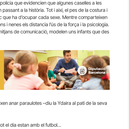
 policia que evidencien que algunes caselles a les
ant a la història. Tot i així, el pes de la costura i
loc que ha d’ocupar cada sexe. Mentre comparteixen
ns i nenes els distancia l’ús de la força i la psicologia.
ls mitjans de comunicació, modelen uns infants que des
en anar paraulotes –diu la Ydaira al pati de la seva
ot el dia estan amb el futbol…