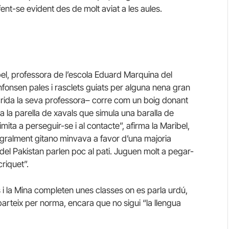
ent-se evident des de molt aviat a les aules.
ribel, professora de l’escola Eduard Marquina del
enfonsen pales i rasclets guiats per alguna nena gran
”, crida la seva professora– corre com un boig donant
 a la parella de xavals que simula una baralla de
mita a perseguir-se i al contacte”, afirma la Maribel,
tegralment gitano minvava a favor d’una majoria
del Pakistan parlen poc al pati. Juguen molt a pegar-
criquet”.
s i la Mina completen unes classes on es parla urdú,
parteix per norma, encara que no sigui “la llengua