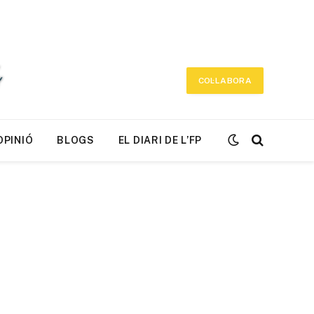
COL·LABORA
OPINIÓ
BLOGS
EL DIARI DE L’FP