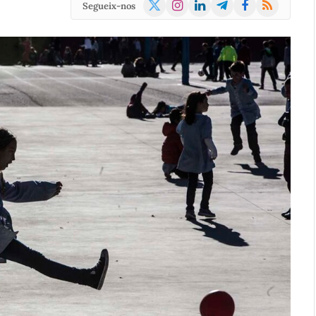
X
Instagram
LinkedIn
Telegram
Facebook
RSS
Segueix-nos
(Twitter)