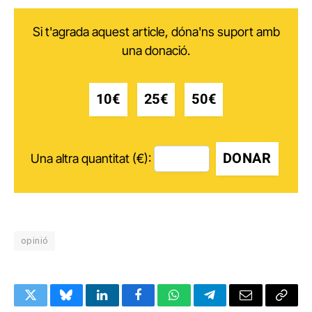
Si t'agrada aquest article, dóna'ns suport amb
una donació.
10€
25€
50€
DONAR
Una altra quantitat (€):
opinió
Twitter
Bluesky
LinkedIn
Facebook
WhatsApp
Telegram
Email
Copy