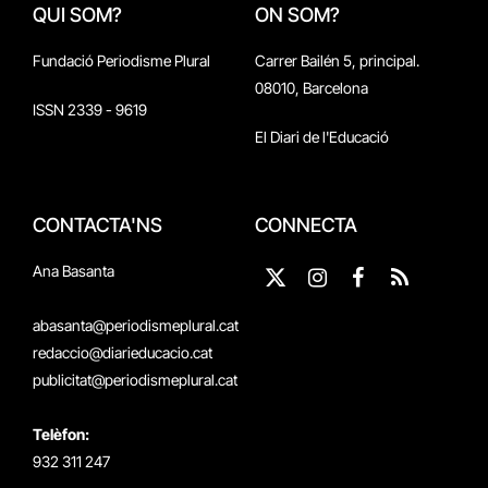
QUI SOM?
ON SOM?
Fundació Periodisme Plural
Carrer Bailén 5, principal.
08010, Barcelona
ISSN 2339 - 9619
El Diari de l'Educació
CONTACTA'NS
CONNECTA
Ana Basanta
X
Instagram
Facebook
RSS
(Twitter)
abasanta@periodismeplural.cat
redaccio@diarieducacio.cat
publicitat@periodismeplural.cat
Telèfon:
932 311 247