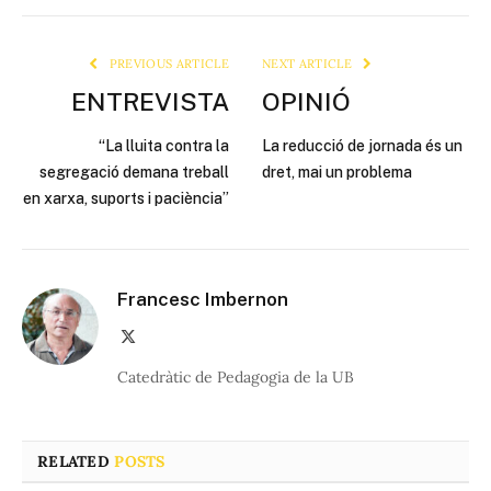
Link
PREVIOUS ARTICLE
NEXT ARTICLE
ENTREVISTA
OPINIÓ
“La lluita contra la
La reducció de jornada és un
segregació demana treball
dret, mai un problema
en xarxa, suports i paciència”
Francesc Imbernon
X
(Twitter)
Catedràtic de Pedagogia de la UB
RELATED
POSTS