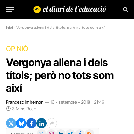
Inici
»
Vergonya aliena i dels títols; però no tots som així
OPINIÓ
Vergonya aliena i dels
títols; però no tots som
així
Francesc Imbernon
16 - setembre - 2018 · 21:46
3 Mins Read
X
Instagram
LinkedIn
Telegram
Facebook
RSS