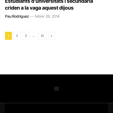
Estudiants d’universitats i secundària
criden a la vaga aquest dijous
Pau Rodríguez
febrer 26, 2014
…
Next
1
2
3
12