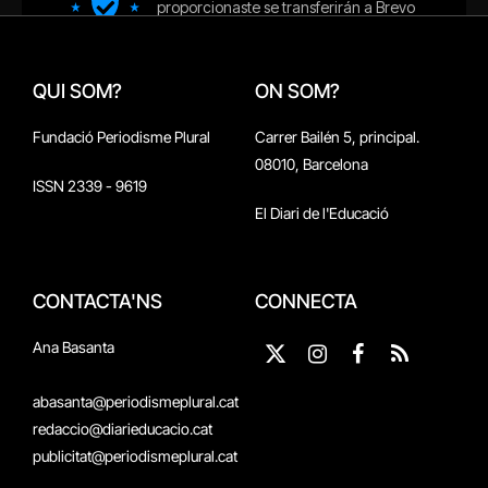
QUI SOM?
ON SOM?
Fundació Periodisme Plural
Carrer Bailén 5, principal.
08010, Barcelona
ISSN 2339 - 9619
El Diari de l'Educació
CONTACTA'NS
CONNECTA
Ana Basanta
X
Instagram
Facebook
RSS
(Twitter)
abasanta@periodismeplural.cat
redaccio@diarieducacio.cat
publicitat@periodismeplural.cat