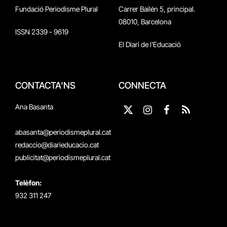
Fundació Periodisme Plural
Carrer Bailén 5, principal.
08010, Barcelona
ISSN 2339 - 9619
El Diari de l'Educació
CONTACTA'NS
CONNECTA
Ana Basanta
X
Instagram
Facebook
RSS
(Twitter)
abasanta@periodismeplural.cat
redaccio@diarieducacio.cat
publicitat@periodismeplural.cat
Telèfon:
932 311 247