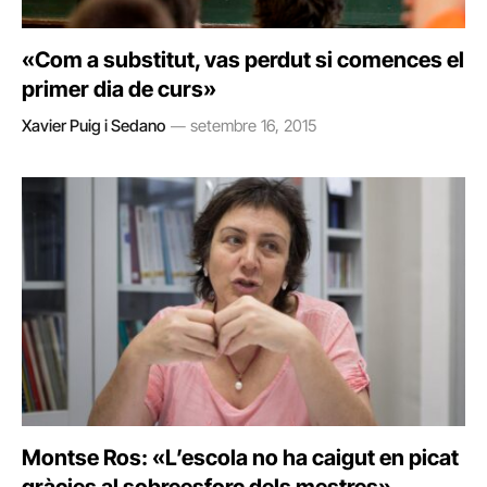
«Com a substitut, vas perdut si comences el
primer dia de curs»
Xavier Puig i Sedano
setembre 16, 2015
Montse Ros: «L’escola no ha caigut en picat