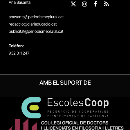
Ana Basanta
X
Instagram
Facebook
RSS
(Twitter)
abasanta@periodismeplural.cat
redaccio@diarieducacio.cat
publicitat@periodismeplural.cat
Telèfon:
932 311 247
AMB EL SUPORT DE