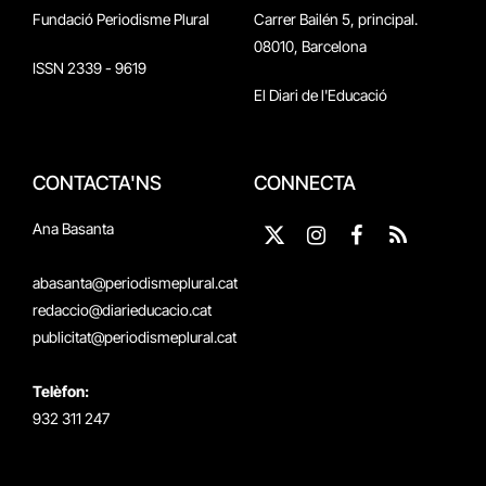
Fundació Periodisme Plural
Carrer Bailén 5, principal.
08010, Barcelona
ISSN 2339 - 9619
El Diari de l'Educació
CONTACTA'NS
CONNECTA
Ana Basanta
X
Instagram
Facebook
RSS
(Twitter)
abasanta@periodismeplural.cat
redaccio@diarieducacio.cat
publicitat@periodismeplural.cat
Telèfon:
932 311 247