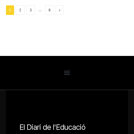
…
Next
1
2
3
8