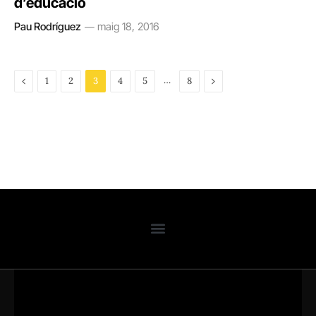
d’educació
Pau Rodríguez
maig 18, 2016
Previous
…
Next
1
2
3
4
5
8