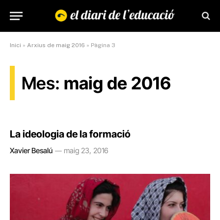
Inici
»
Arxius de maig 2016
»
Pàgina 3
Mes:
maig de 2016
La ideologia de la formació
Xavier Besalú
maig 23, 2016