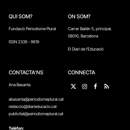
QUI SOM?
ON SOM?
Fundació Periodisme Plural
Carrer Bailén 5, principal.
08010, Barcelona
ISSN 2339 - 9619
El Diari de l'Educació
CONTACTA'NS
CONNECTA
Ana Basanta
X
Instagram
Facebook
RSS
(Twitter)
abasanta@periodismeplural.cat
redaccio@diarieducacio.cat
publicitat@periodismeplural.cat
Telèfon: