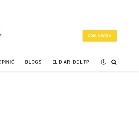
COL·LABORA
OPINIÓ
BLOGS
EL DIARI DE L’FP