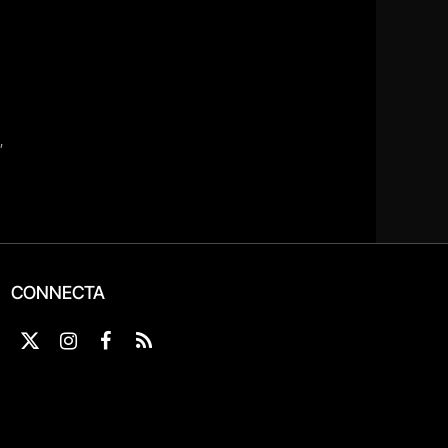
CONNECTA
X
Instagram
Facebook
RSS
(Twitter)