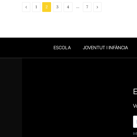
Previous
…
Next
1
2
3
4
7
ESCOLA
JOVENTUT I INFÀNCIA