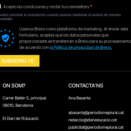
ON SOM?
CONTACTA'NS
Carrer Bailén 5, principal.
Ana Basanta
08010, Barcelona
abasanta@periodismeplural.cat
El Diari de l'Educació
redaccio@diarieducacio.cat
publicitat@periodismeplural.cat