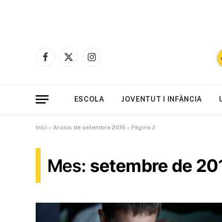
Facebook
X
Instagram
(Twitter)
ESCOLA
JOVENTUT I INFÀNCIA
Inici
»
Arxius de setembre 2016
»
Pàgina 2
Mes:
setembre de 20