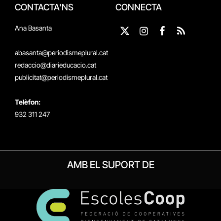
CONTACTA'NS
CONNECTA
Ana Basanta
X
Instagram
Facebook
RSS
(Twitter)
abasanta@periodismeplural.cat
redaccio@diarieducacio.cat
publicitat@periodismeplural.cat
Telèfon:
932 311 247
AMB EL SUPORT DE