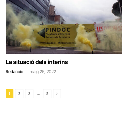
La situació dels interins
Redacció
maig 25, 2022
…
Next
1
2
3
5