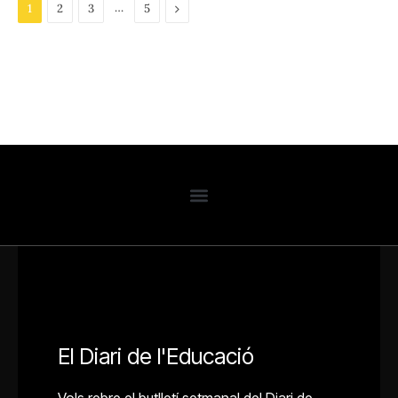
…
Next
1
2
3
5