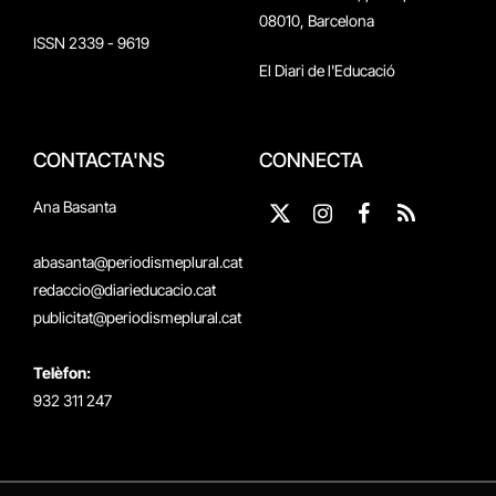
08010, Barcelona
ISSN 2339 - 9619
El Diari de l'Educació
CONTACTA'NS
CONNECTA
Ana Basanta
X
Instagram
Facebook
RSS
(Twitter)
abasanta@periodismeplural.cat
redaccio@diarieducacio.cat
publicitat@periodismeplural.cat
Telèfon:
932 311 247