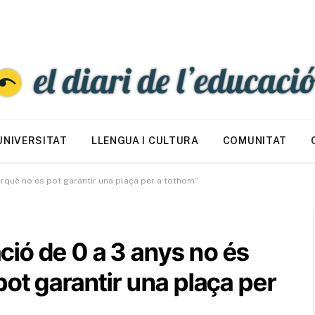
UNIVERSITAT
LLENGUA I CULTURA
COMUNITAT
erquè no es pot garantir una plaça per a tothom”
ió de 0 a 3 anys no és
pot garantir una plaça per