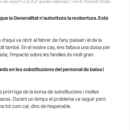
 de suport a la ILP quedés alterada | Jordi Pascual Mollá
que la Generalitat n’autoritzés la reobertura. Està
d’aquí va obrir al febrer de l’any passat i el de la
lt també. En el nostre cas, ens faltava una dutxa per
ada, l’impacte sobre les famílies és molt gran.
ards en les substitucions del personal de baixa i
de pròrroga de la borsa de substitucions i moltes
laces. Durant un temps el problema va seguir però
na tot com cal, dins de l’esperable.