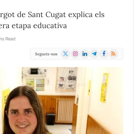
rgot de Sant Cugat explica els
era etapa educativa
ins Read
X
Instagram
LinkedIn
Telegram
Facebook
RSS
Segueix-nos
(Twitter)