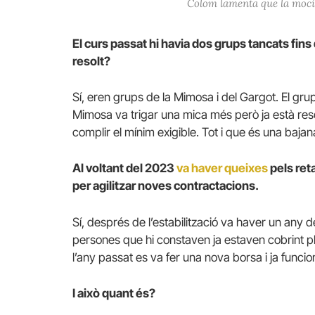
Colom lamenta que la moció
El curs passat hi havia dos grups tancats fins 
resolt?
Sí, eren grups de la Mimosa i del Gargot. El grup 
Mimosa va trigar una mica més però ja està reso
complir el mínim exigible. Tot i que és una bajan
Al voltant del 2023
va haver queixes
pels ret
per agilitzar noves contractacions.
Sí, després de l’estabilització va haver un any 
persones que hi constaven ja estaven cobrint p
l’any passat es va fer una nova borsa i ja funcio
I això quant és?