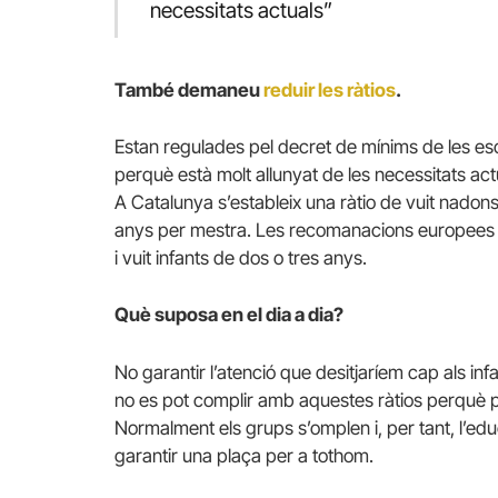
necessitats actuals”
També demaneu
reduir les ràtios
.
Estan regulades pel decret de mínims de les es
perquè està molt allunyat de les necessitats act
A Catalunya s’estableix una ràtio de vuit nadons
anys per mestra. Les recomanacions europees p
i vuit infants de dos o tres anys.
Què suposa en el dia a dia?
No garantir l’atenció que desitjaríem cap als in
no es pot complir amb aquestes ràtios perquè 
Normalment els grups s’omplen i, per tant, l’ed
garantir una plaça per a tothom.