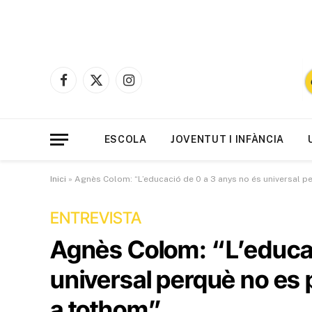
Facebook
X
Instagram
(Twitter)
ESCOLA
JOVENTUT I INFÀNCIA
Inici
»
Agnès Colom: “L’educació de 0 a 3 anys no és universal p
ENTREVISTA
Agnès Colom: “L’educac
universal perquè no es 
a tothom”