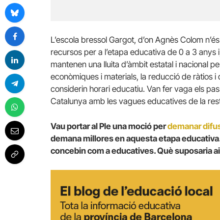
L’escola bressol Gargot, d’on Agnès Colom n’és
recursos per a l’etapa educativa de 0 a 3 anys i, 
mantenen una lluita d’àmbit estatal i nacional p
econòmiques i materials, la reducció de ràtios i
considerin horari educatiu. Van fer vaga els pas
Catalunya amb les vagues educatives de la res
Vau portar al Ple una moció per
demanar difusi
demana millores en aquesta etapa educativa. 
concebin com a educatives. Què suposaria a