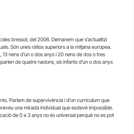
coles bressol, del 2006. Demanem que s’actualitzi
uals. Són unes ràtios superiors a la mitjana europea.
, 13 nens d’un o dos anys i 20 nens de dos o tres
arlen de quatre nadons, sis infants d’un o dos anys
fants. Parlem de supervivència i d’un currículum que
preveu una mirada individual que esdevé impossible.
ucació de 0 a 3 anys no és universal perquè no es pot