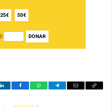
25€
50€
DONAR
):
LinkedIn
Facebook
WhatsApp
Telegram
Email
Copy
Link
NEXT ARTICLE