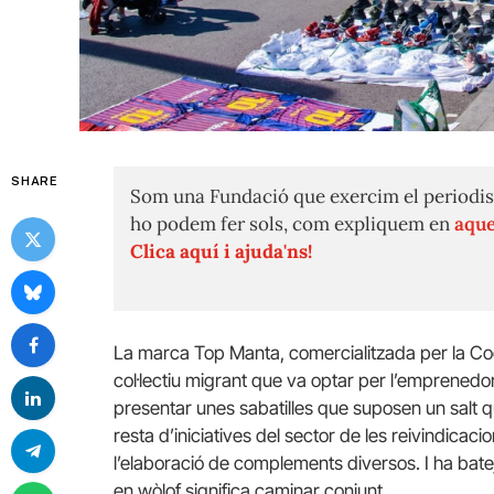
SHARE
Som una Fundació que exercim el periodis
ho podem fer sols, com expliquem en
aque
Clica aquí i ajuda'ns!
La marca Top Manta, comercialitzada per la C
col·lectiu migrant que va optar per l’emprenedoria
presentar unes sabatilles que suposen un salt qua
resta d’iniciatives del sector de les reivindicaci
l’elaboració de complements diversos. I ha bat
en wòlof significa caminar conjunt.