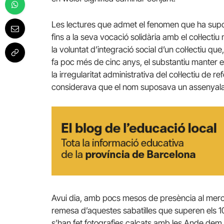
Les lectures que admet el fenomen que ha suposa
fins a la seva vocació solidària amb el col·lecti
la voluntat d’integració social d’un col·lectiu que
fa poc més de cinc anys, el substantiu manter e
la irregularitat administrativa del col·lectiu de 
considerava que el nom suposava un assenyala
Avui dia, amb pocs mesos de presència al merc
remesa d’aquestes sabatilles que superen els 1
s’han fet fotografies calçats amb les Ande dem 