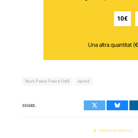
10€
Una altra quantitat (€
Nucli Paulo Freire UdG
opinió
SHARE.
Twitter
Bluesky
PREVIOUS ARTICLE