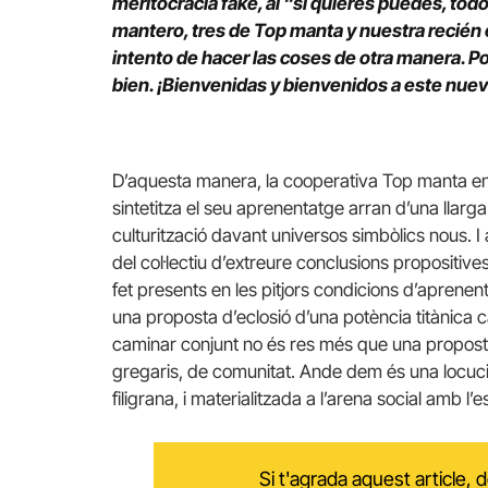
meritocracia fake, al “si quieres puedes, todo
mantero, tres de Top manta y nuestra recién
intento de hacer las coses de otra manera. Po
bien. ¡Bienvenidas y bienvenidos a este nuev
D’aquesta manera, la cooperativa Top manta en
sintetitza el seu aprenentatge arran d’una llarga t
culturització davant universos simbòlics nous. I
del col·lectiu d’extreure conclusions propositi
fet presents en les pitjors condicions d’aprene
una proposta d’eclosió d’una potència titànica 
caminar conjunt no és res més que una proposta
gregaris, de comunitat. Ande dem és una locuci
filigrana, i materialitzada a l’arena social amb
Si t'agrada aquest article,