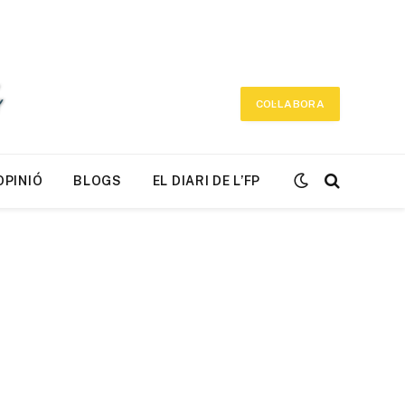
COL·LABORA
OPINIÓ
BLOGS
EL DIARI DE L’FP