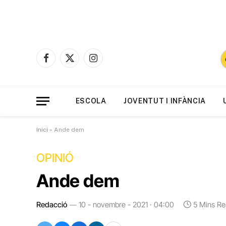
Facebook
X
Instagram
(Twitter)
ESCOLA
JOVENTUT I INFÀNCIA
Inici
»
Ande dem
OPINIÓ
Ande dem
Redacció
10 - novembre - 2021 · 04:00
5 Mins R