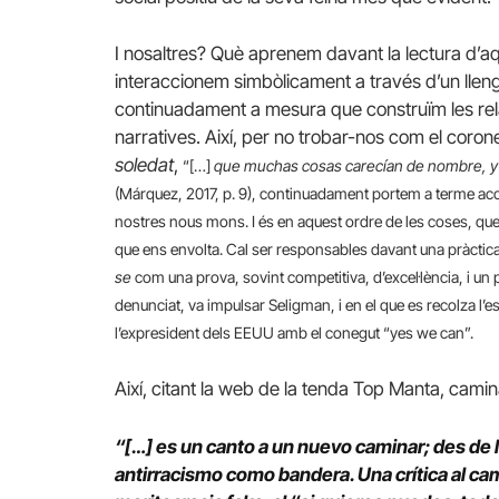
I nosaltres? Què aprenem davant la lectura d’a
interaccionem simbòlicament a través d’un llen
continuadament a mesura que construïm les rela
narratives. Així, per no trobar-nos com el coro
soledat
,
“[…]
que muchas cosas carecían de nombre, y 
(Márquez, 2017, p. 9), continuadament portem a terme acord
nostres nous mons. I és en aquest ordre de les coses, que ca
que ens envolta. Cal ser responsables davant una pràctica 
se
com una prova, sovint competitiva, d’excel·lència, i u
denunciat, va impulsar Seligman, i en el que es recolza l’
l’expresident dels EEUU amb el conegut “yes we can”.
Així, citant la web de la tenda Top Manta, camin
“[…] es un canto a un nuevo caminar; des de la
antirracismo como bandera. Una crítica al cam