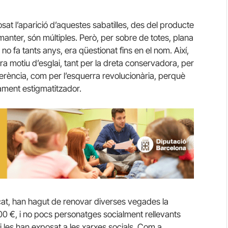
t l’aparició d’aquestes sabatilles, des del producte
u manter, són múltiples. Però, per sobre de totes, plana
, no fa tants anys, era qüestionat fins en el nom. Així,
ra motiu d’esglai, tant per la dreta conservadora, per
referència, com per l’esquerra revolucionària, perquè
ment estigmatitzador.
at, han hagut de renovar diverses vegades la
00 €, i no pocs personatges socialment rellevants
i les han exposat a les xarxes socials. Com a