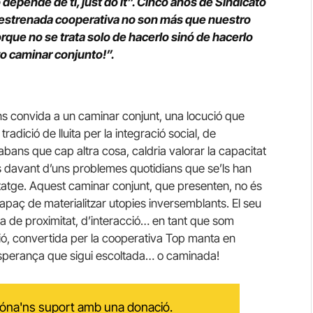
 depende de ti, just do it”. Cinco años de Sindicato
 estrenada cooperativa no son más que nuestro
rque no se trata solo de hacerlo sinó de hacerlo
o caminar conjunto!”.
s convida a un caminar conjunt, una locució que
radició de lluita per la integració social, de
 abans que cap altra cosa, caldria valorar la capacitat
ves davant d’uns problemes quotidians que se’ls han
ntatge. Aquest caminar conjunt, que presenten, no és
capaç de materialitzar utopies inversemblants. El seu
 de proximitat, d’interacció… en tant que som
ó, convertida per la cooperativa Top manta en
 l’esperança que sigui escoltada… o caminada!
 dóna'ns suport amb una donació.