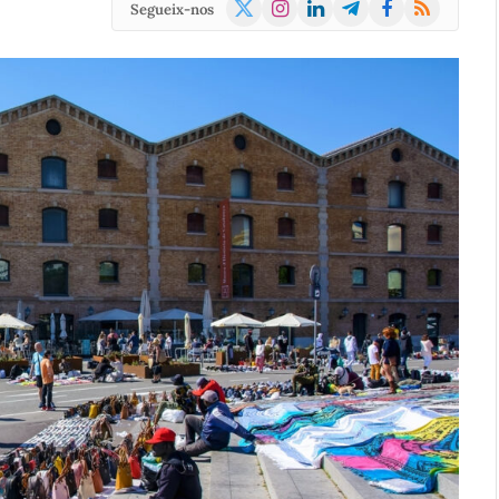
X
Instagram
LinkedIn
Telegram
Facebook
RSS
Segueix-nos
(Twitter)