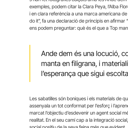
exemples, podem citar la Clara Peya, l’Alba Fl
i en clara referència a una marca americana de
do it”, fa una declaració de principis en afirmar “It
ens podem preguntar: què és el que a Top mant
Ande dem és una locució, co
manta en filigrana, i materia
l’esperança que sigui escol
Les sabatilles són boniques i els materials de qua
assenyala un tot conformat per l’esforç i l’apre
marcat l’objectiu d’esdevenir un agent social m
realitat. En el seu camí cap a la integració soci
social positiu de la seva feina més que evident.