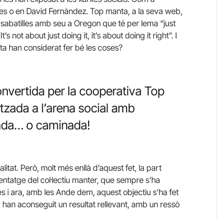
ores o en David Fernàndez. Top manta, a la seva web,
 sabatilles amb seu a Oregon que té per lema “just
’s not about just doing it, it’s about doing it right”. I
a han considerat fer bé les coses?
nvertida per la cooperativa Top
litzada a l’arena social amb
tada… o caminada!
litat. Però, molt més enllà d’aquest fet, la part
nentatge del col·lectiu manter, que sempre s’ha
és i ara, amb les Ande dem, aquest objectiu s’ha fet
al, han aconseguit un resultat rellevant, amb un ressò