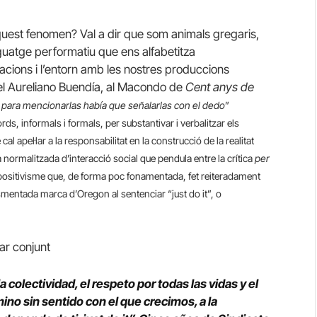
quest fenomen? Val a dir que som animals gregaris,
guatge performatiu que ens alfabetitza
cions i l’entorn amb les nostres produccions
nel Aureliano Buendía, al Macondo de
Cent anys de
para mencionarlas había que señalarlas con el dedo
”
s, informals i formals, per substantivar i verbalitzar els
l apel·lar a la responsabilitat en la construcció de la realitat
normalitzada d’interacció social que pendula entre la crítica
per
n positivisme que, de forma poc fonamentada, fet reiteradament
esmentada marca d’Oregon al sentenciar “just do it”, o
ar conjunt
 colectividad, el respeto por todas las vidas y el
ino sin sentido con el que crecimos, a la