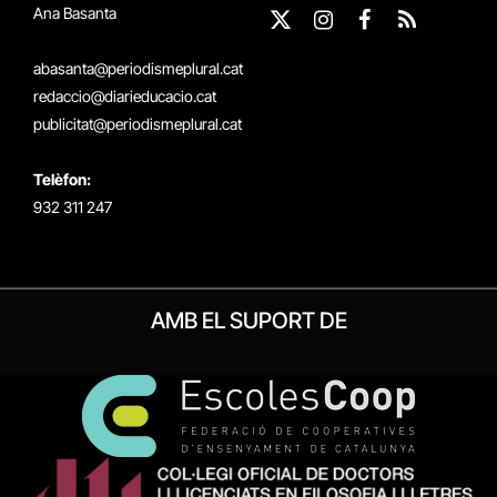
Ana Basanta
X
Instagram
Facebook
RSS
(Twitter)
abasanta@periodismeplural.cat
redaccio@diarieducacio.cat
publicitat@periodismeplural.cat
Telèfon:
932 311 247
AMB EL SUPORT DE