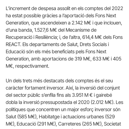
L’increment de despesa assolit en els comptes del 2022
ha estat possible gràcies a l’aportació dels Fons Next
Generation, que ascendeixen a 2.142 M€ i que inclouen,
d’una banda, 1.527,6 M€ del Mecanisme de
Recuperació i Resiliència; i, de l’altra, 614,4 M€ dels Fons
REACT. Els departaments de Salut, Drets Socials i
Educació són els més beneficiats pels Fons Next
Generation, amb aportacions de 319 M€, 633 M€ i 405
M€, respectivament.
Un dels trets més destacats dels comptes és el seu
caràcter fortament inversor. Així, la inversió del conjunt
del sector públic s’enfila fins als 3.951 M € i gairebé
dobla la inversió pressupostada el 2020 (2.012 M€). Les
polítiques que concentren un major esforç inversor són
Salut (585 M€), Habitatge i actuacions urbanes (529
M€), Educació (291 M€), Carreteres (265 M€), Societat