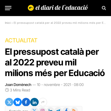
Inici
»
El pressupost català per al 2022 preveu mil milions més per Educació
ACTUALITAT
El pressupost català per
al 2022 preveu mil
milions més per Educació
Joan Domènech
10 - novembre - 2021 · 08:00
3 Mins Read
X
Instagram
LinkedIn
Telegram
Facebook
RSS