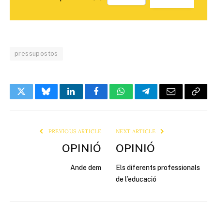
pressupostos
Twitter
Bluesky
LinkedIn
Facebook
WhatsApp
Telegram
Email
Copy
Link
PREVIOUS ARTICLE
NEXT ARTICLE
OPINIÓ
OPINIÓ
Ande dem
Els diferents professionals
de l’educació