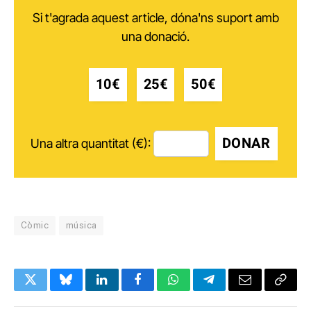
Si t'agrada aquest article, dóna'ns suport amb
una donació.
10€
25€
50€
DONAR
Una altra quantitat (€):
Còmic
música
Twitter
Bluesky
LinkedIn
Facebook
WhatsApp
Telegram
Email
Copy