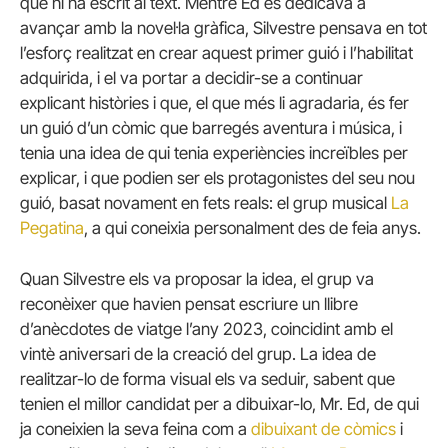
que hi ha escrit al text. Mentre Ed es dedicava a
avançar amb la novel·la gràfica, Silvestre pensava en tot
l’esforç realitzat en crear aquest primer guió i l’habilitat
adquirida, i el va portar a decidir-se a continuar
explicant històries i que, el que més li agradaria, és fer
un guió d’un còmic que barregés aventura i música, i
tenia una idea de qui tenia experiències increïbles per
explicar, i que podien ser els protagonistes del seu nou
guió, basat novament en fets reals: el grup musical
La
Pegatina
, a qui coneixia personalment des de feia anys.
Quan Silvestre els va proposar la idea, el grup va
reconèixer que havien pensat escriure un llibre
d’anècdotes de viatge l’any 2023, coincidint amb el
vintè aniversari de la creació del grup. La idea de
realitzar-lo de forma visual els va seduir, sabent que
tenien el millor candidat per a dibuixar-lo, Mr. Ed, de qui
ja coneixien la seva feina com a
dibuixant de còmics
i