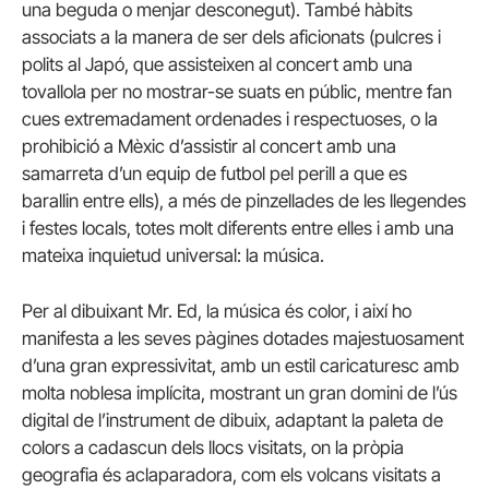
una beguda o menjar desconegut). També hàbits
associats a la manera de ser dels aficionats (pulcres i
polits al Japó, que assisteixen al concert amb una
tovallola per no mostrar-se suats en públic, mentre fan
cues extremadament ordenades i respectuoses, o la
prohibició a Mèxic d’assistir al concert amb una
samarreta d’un equip de futbol pel perill a que es
barallin entre ells), a més de pinzellades de les llegendes
i festes locals, totes molt diferents entre elles i amb una
mateixa inquietud universal: la música.
Per al dibuixant Mr. Ed, la música és color, i així ho
manifesta a les seves pàgines dotades majestuosament
d’una gran expressivitat, amb un estil caricaturesc amb
molta noblesa implícita, mostrant un gran domini de l’ús
digital de l’instrument de dibuix, adaptant la paleta de
colors a cadascun dels llocs visitats, on la pròpia
geografia és aclaparadora, com els volcans visitats a