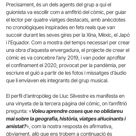
Precisament, és un dels agents del grup a qui el
guionista va escollir com a amfitrió del còmic, per guiar
el lector per quatre viatges destacats, amb anècdotes
no cronològiques inspirades en fets reals que van
succeir durant les seves gires per la Xina, Mèxic, el Japó
i l’Equador. Com a mostra del temps necessari per crear
una obra d’aquesta envergadura, el projecte de crear el
còmic es va concebre l’any 2019, i van poder aprofitar
el confinament el 2020, provocat per la pandèmia, per
escriure el guió a partir de les fotos i missatges d’àudio
que li enviaven els integrants del grup musical.
El perfil d’antropòleg de Lluc Silvestre es manifesta en
una vinyeta de la tercera pàgina del còmic, on l’amfitrió
pregunta: «
Voleu aprendre coses que no oblidareu
mai sobre la geografia, història, viatges al·lucinants i
amistat?
», com la nostra resposta és afirmativa,
òbviament, allò que ens trobem a continuació és