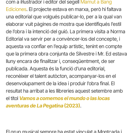
com a il·lustrador i editor del segell
Mamut a Bang
Ediciones
. El projecte estava en marxa, però hi faltava
una editorial que volgués publicar-lo, per a la qual van
elaborar vuit pàgines de mostra que identifiqués l’estil
de l’obra i la intenció del guió. La primera visita a Norma
Editorial va servir per a convèncer-los del concepte, i
aquesta va confiar en l’equip artístic, tenint en compte
que la primera obra conjunta de Silvestre i Mr. Ed estava
lluny encara de finalitzar i, conseqüentment, de ser
publicada. Aquesta és la funció d’una editorial,
reconèixer el talent autòcton, acompanyar-los en el
desenvolupament de la idea i produir l’obra final. El
resultat ha arribat a les llibreries aquest setembre amb
el títol
Vamos a comernos el mundo o las locas
aventuras de La Pegatina
(2023)
.
El grup musical sempre ha estat vinculat a Montcada i