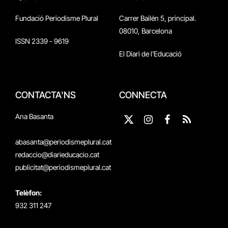
Fundació Periodisme Plural
Carrer Bailén 5, principal.
08010, Barcelona
ISSN 2339 - 9619
El Diari de l'Educació
CONTACTA'NS
CONNECTA
Ana Basanta
X
Instagram
Facebook
RSS
(Twitter)
abasanta@periodismeplural.cat
redaccio@diarieducacio.cat
publicitat@periodismeplural.cat
Telèfon:
932 311 247