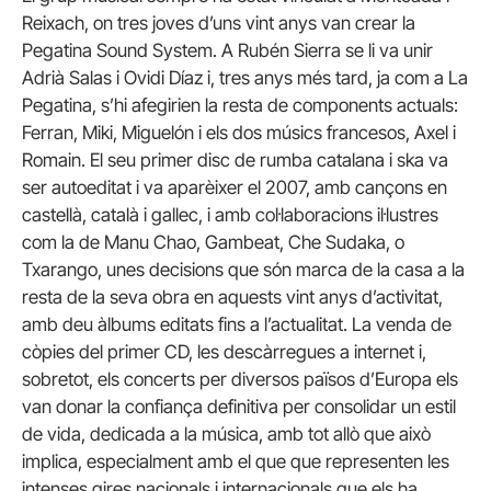
Reixach, on tres joves d’uns vint anys van crear la
Pegatina Sound System. A Rubén Sierra se li va unir
Adrià Salas i Ovidi Díaz i, tres anys més tard, ja com a La
Pegatina, s’hi afegirien la resta de components actuals:
Ferran, Miki, Miguelón i els dos músics francesos, Axel i
Romain. El seu primer disc de rumba catalana i ska va
ser autoeditat i va aparèixer el 2007, amb cançons en
castellà, català i gallec, i amb col·laboracions il·lustres
com la de Manu Chao, Gambeat, Che Sudaka, o
Txarango, unes decisions que són marca de la casa a la
resta de la seva obra en aquests vint anys d’activitat,
amb deu àlbums editats fins a l’actualitat. La venda de
còpies del primer CD, les descàrregues a internet i,
sobretot, els concerts per diversos països d’Europa els
van donar la confiança definitiva per consolidar un estil
de vida, dedicada a la música, amb tot allò que això
implica, especialment amb el que que representen les
intenses gires nacionals i internacionals que els ha