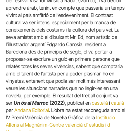
del festival Visa for Music a Rabat (Marroc), i va decidir
aprendre àrab, tenint en compte que passaria un temps
vivint al país amfitrió de l’esdeveniment. El contrast
cultural va ser intens, especialment per la manca de
coneixements dels costums i la cultura del país veí. La
seva amistat amb el dibuixant Mr. Ed, nom artístic de
l’il·lustrador argentí Edgardo Carosia, resident a
Barcelona des de principis de segle, el va portar a
proposar-se escriure un guió en primera persona que
relatés totes les seves vivències, sabent que comptaria
amb el talent de l’artista per a poder plasmar-ho en
vinyetes, entenent que podia ser molt més interessant
veure les situacions narrades que no llegir-les en una
novel·la, per exemple. El resultat del treball conjunt va
ser
Un ós al Marroc
(2022)
, publicat en
castellà
i
català
per
Andana Editorial
. L’obra ha estat reconeguda amb el
IV Premi València de Novel·la Gràfica de la
Institució
Alfons al Magnànim-Centre valencià d´estudis i d