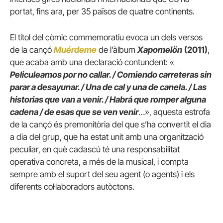
portat, fins ara, per 35 països de quatre continents.
El títol del còmic commemoratiu evoca un dels versos
de la cançó
Muérdeme
de l’àlbum
Xapomelön
(2011)
,
que acaba amb una declaració contundent: «
Peliculeamos por no callar. / Comiendo carreteras sin
parar a desayunar. / Una de cal y una de canela. / Las
historias que van a venir. / Habrá que romper alguna
cadena / de esas que se ven venir
…», aquesta estrofa
de la cançó és premonitòria del que s’ha convertit el dia
a dia del grup, que ha estat unit amb una organització
peculiar, en què cadascú té una responsabilitat
operativa concreta, a més de la musical, i compta
sempre amb el suport del seu agent (o agents) i els
diferents col·laboradors autòctons.