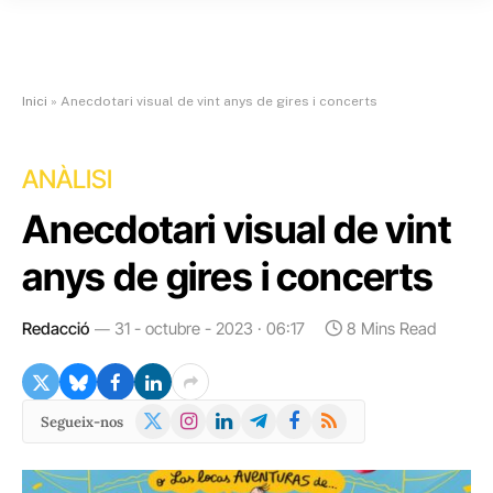
Inici
»
Anecdotari visual de vint anys de gires i concerts
ANÀLISI
Anecdotari visual de vint
anys de gires i concerts
Redacció
31 - octubre - 2023 · 06:17
8 Mins Read
X
Instagram
LinkedIn
Telegram
Facebook
RSS
Segueix-nos
(Twitter)