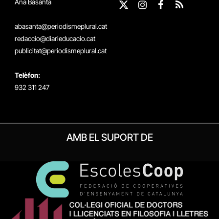
Ana Basanta
X
Instagram
Facebook
RSS
(Twitter)
abasanta@periodismeplural.cat
redaccio@diarieducacio.cat
publicitat@periodismeplural.cat
Telèfon:
932 311 247
AMB EL SUPORT DE