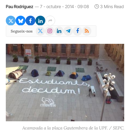
Pau Rodríguez
7 - octubre - 2014 · 09:08
3 Mins Read
X
Instagram
LinkedIn
Telegram
Facebook
RSS
Segueix-nos
(Twitter)
Acampada a la plaça Ggutemberg de la UPF. / SEPC.