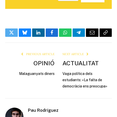
Twitter
Bluesky
LinkedIn
Facebook
WhatsApp
Telegram
Email
Copy
Link
PREVIOUS ARTICLE
NEXT ARTICLE
OPINIÓ
ACTUALITAT
Malaguanyats diners
Vaga política dels
estudiants: «La falta de
democràcia ens preocupa»
Pau Rodríguez