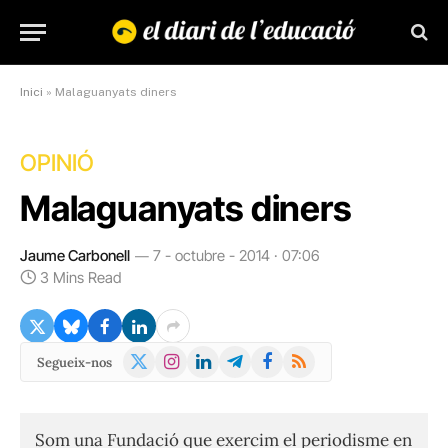
Inici
»
Malaguanyats diners
OPINIÓ
Malaguanyats diners
Jaume Carbonell
7 - octubre - 2014 · 07:06
3 Mins Read
X
Instagram
LinkedIn
Telegram
Facebook
RSS
Segueix-nos
(Twitter)
Som una Fundació que exercim el periodisme en