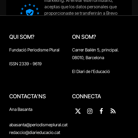
QUI SOM?
ON SOM?
Fundació Periodisme Plural
Carrer Bailén 5, principal.
08010, Barcelona
ISSN 2339 - 9619
El Diari de l'Educació
CONTACTA'NS
CONNECTA
Ana Basanta
X
Instagram
Facebook
RSS
(Twitter)
abasanta@periodismeplural.cat
redaccio@diarieducacio.cat