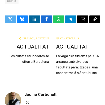
opinió
Twitter
Bluesky
LinkedIn
Facebook
WhatsApp
Telegram
Email
Copy
Link
PREVIOUS ARTICLE
NEXT ARTICLE
ACTUALITAT
ACTUALITAT
Les ciutats educadores se
La vaga d’estudiants pel 9-N
citen a Barcelona
arranca amb diverses
facultats paralitzades i una
concentració a Sant Jaume
Jaume Carbonell
X