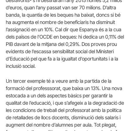
desfavorits- s’hi destinaran l’any 2015 només 5,2 milios
d’euros, quan l’any passat van ser 70 milions. D’altra
banda, la quantia de les beques ha baixat, doncs si bé
ha augmenta el nombre de beneficiaris ha disminuit
l’assignació en un 10%. Cal dir que Espanya és a la cua
dels països de l’OCDE en beques: hi dedica un 0,11% del
PIB davant de la mitjana del 0,29%. Dos proves prou
evidents de l’escassa sensibilitat social del Ministeri
d’Educació pel que fa a la igualtat d’oportunitats i a la
inclusió social.
Un tercer exemple té a veure amb la partida de la
formació del professsorat, que baixa un 13%. Una nova
estocada a un dels aspectes bàsics per garantir la
qualitat de l’educació, i que s’afegeix a la degradació de
les condicions de treball del professorat amb la política
de retallades de llocs docents, disminució dels salaris i
augment del nombre d’alumnes per aula. Tot plegat,