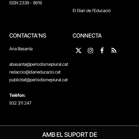
ISSN 2339 - 9619
El Diari de l'Educació
CONTACTA'NS
CONNECTA
Ana Basanta
X
Instagram
Facebook
RSS
(Twitter)
abasanta@periodismeplural.cat
redaccio@diarieducacio.cat
publicitat@periodismeplural.cat
Telèfon:
932 311 247
AMB EL SUPORT DE