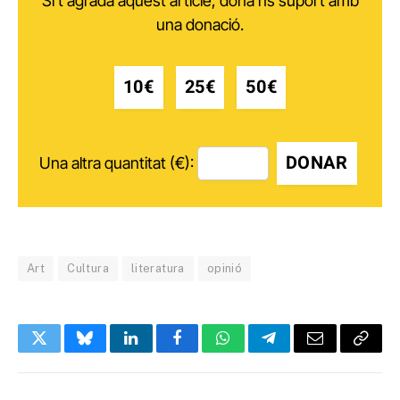
Si t'agrada aquest article, dóna'ns suport amb
una donació.
10€
25€
50€
DONAR
Una altra quantitat (€):
Art
Cultura
literatura
opinió
Twitter
Bluesky
LinkedIn
Facebook
WhatsApp
Telegram
Email
Copy
Link