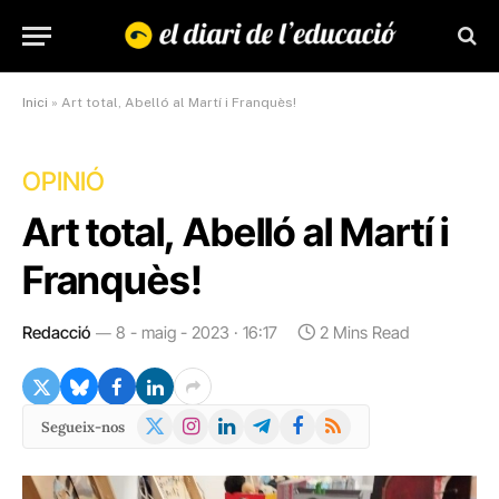
Inici
»
Art total, Abelló al Martí i Franquès!
OPINIÓ
Art total, Abelló al Martí i
Franquès!
Redacció
8 - maig - 2023 · 16:17
2 Mins Read
X
Instagram
LinkedIn
Telegram
Facebook
RSS
Segueix-nos
(Twitter)