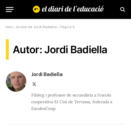
Inici
»
Arxius de Jordi Badiella
»
Pàgina 6
Autor: Jordi Badiella
Jordi Badiella
X
(Twitter)
Filòleg i professor de secundària a l'escola
cooperativa El Cim de Terrassa, federada a
EscolesCoop.