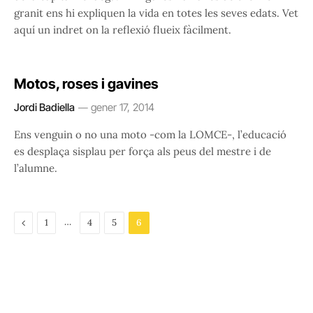
granit ens hi expliquen la vida en totes les seves edats. Vet
aquí un indret on la reflexió flueix fàcilment.
Motos, roses i gavines
Jordi Badiella
gener 17, 2014
Ens venguin o no una moto -com la LOMCE-, l’educació
es desplaça sisplau per força als peus del mestre i de
l’alumne.
Previous
…
1
4
5
6