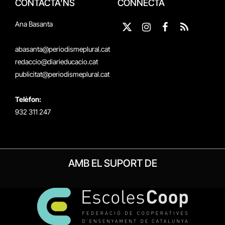
CONTACTA'NS
CONNECTA
Ana Basanta
X
Instagram
Facebook
RSS
(Twitter)
abasanta@periodismeplural.cat
redaccio@diarieducacio.cat
publicitat@periodismeplural.cat
Telèfon:
932 311 247
AMB EL SUPORT DE