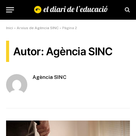
Inici
»
Arxius de Agència SINC
»
Pàgina 2
Autor: Agència SINC
Agència SINC