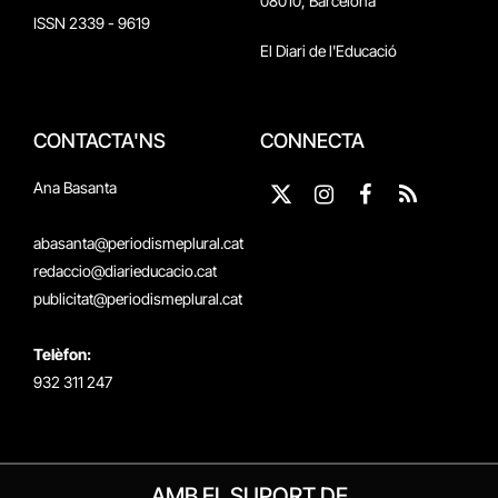
08010, Barcelona
ISSN 2339 - 9619
El Diari de l'Educació
CONTACTA'NS
CONNECTA
Ana Basanta
X
Instagram
Facebook
RSS
(Twitter)
abasanta@periodismeplural.cat
redaccio@diarieducacio.cat
publicitat@periodismeplural.cat
Telèfon:
932 311 247
AMB EL SUPORT DE