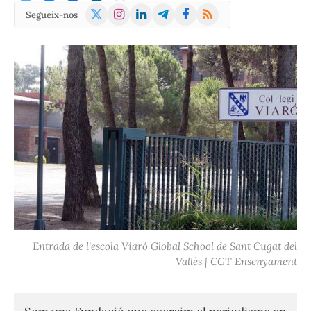
X
Instagram
LinkedIn
Telegram
Facebook
RSS
Segueix-nos
(Twitter)
Entrada de l'escola Viaró Global School de Sant Cugat del
Vallès | CGT Ensenyament