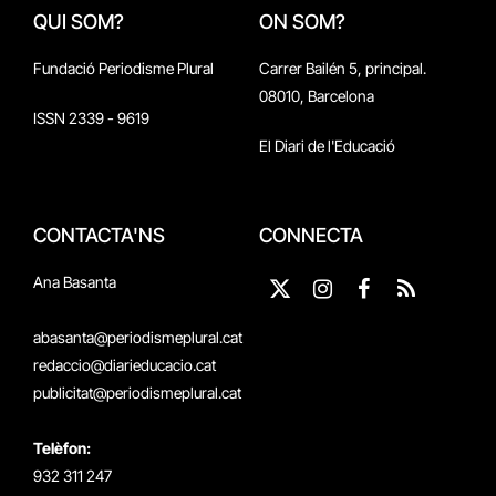
QUI SOM?
ON SOM?
Fundació Periodisme Plural
Carrer Bailén 5, principal.
08010, Barcelona
ISSN 2339 - 9619
El Diari de l'Educació
CONTACTA'NS
CONNECTA
Ana Basanta
X
Instagram
Facebook
RSS
(Twitter)
abasanta@periodismeplural.cat
redaccio@diarieducacio.cat
publicitat@periodismeplural.cat
Telèfon:
932 311 247