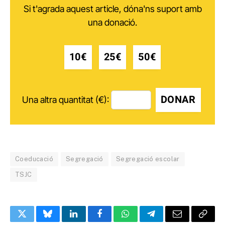
Si t'agrada aquest article, dóna'ns suport amb
una donació.
10€
25€
50€
DONAR
Una altra quantitat (€):
Coeducació
Segregació
Segregació escolar
TSJC
Twitter
Bluesky
LinkedIn
Facebook
WhatsApp
Telegram
Email
Copy