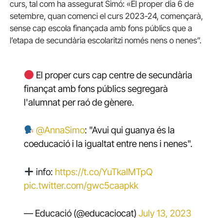
curs, tal com ha assegurat Simó: «El proper dia 6 de
setembre, quan comenci el curs 2023-24, començarà,
sense cap escola finançada amb fons públics que a
l’etapa de secundària escolaritzi només nens o nenes”.
El proper curs cap centre de secundària
finançat amb fons públics segregarà
l'alumnat per raó de gènere.
@AnnaSimo
: "Avui qui guanya és la
coeducació i la igualtat entre nens i nenes".
info:
https://t.co/YuTkaIMTpQ
pic.twitter.com/gwc5caapkk
— Educació (@educaciocat)
July 13, 2023