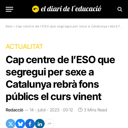
Inici
»
Cap centre de l’ESO que segregui per sexe a Catalunya rebrà fons públics el curs vinent
ACTUALITAT
Cap centre de l’ESO que
segregui per sexe a
Catalunya rebrà fons
públics el curs vinent
Redacció
14 - juliol - 2023 · 00:12
3 Mins Read