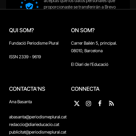
QUI SOM?
ON SOM?
Fundació Periodisme Plural
Carrer Bailén 5, principal.
08010, Barcelona
ISSN 2339 - 9619
El Diari de l'Educació
CONTACTA'NS
CONNECTA
Ana Basanta
X
Instagram
Facebook
RSS
(Twitter)
abasanta@periodismeplural.cat
redaccio@diarieducacio.cat
publicitat@periodismeplural.cat