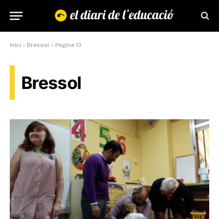
Inici
»
Bressol
»
Pàgina 13
Bressol