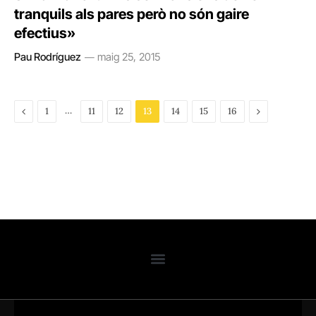
tranquils als pares però no són gaire
efectius»
Pau Rodríguez
maig 25, 2015
Previous
…
Next
1
11
12
13
14
15
16