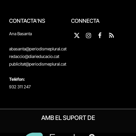
CONTACTA'NS
CONNECTA
Ana Basanta
X
Instagram
Facebook
RSS
(Twitter)
abasanta@periodismeplural.cat
redaccio@diarieducacio.cat
publicitat@periodismeplural.cat
Telèfon:
932 311 247
AMB EL SUPORT DE