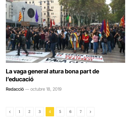
La vaga general atura bona part de
l’educació
Redacció
octubre 18, 2019
Previous
Next
1
2
3
4
5
6
7