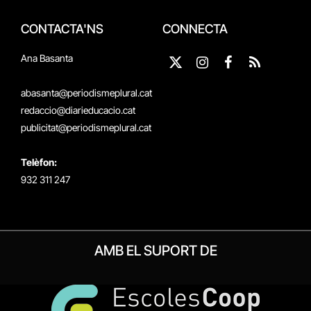
CONTACTA'NS
CONNECTA
Ana Basanta
X
Instagram
Facebook
RSS
(Twitter)
abasanta@periodismeplural.cat
redaccio@diarieducacio.cat
publicitat@periodismeplural.cat
Telèfon:
932 311 247
AMB EL SUPORT DE