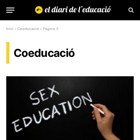
Inici
»
Coeducació
»
Pàgina 3
Coeducació