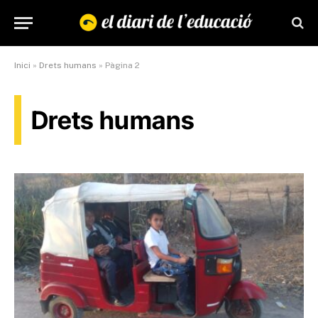
Inici
»
Drets humans
»
Pàgina 2
Drets humans