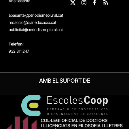
Ana Basanta
X
Instagram
Facebook
RSS
(Twitter)
abasanta@periodismeplural.cat
redaccio@diarieducacio.cat
publicitat@periodismeplural.cat
Telèfon:
932 311 247
AMB EL SUPORT DE