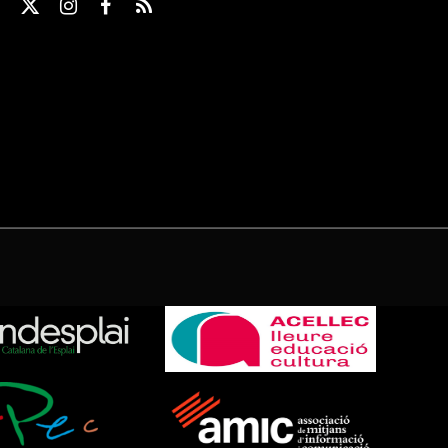
X
Instagram
Facebook
RSS
(Twitter)