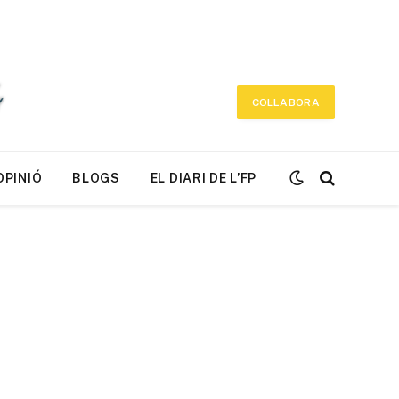
COL·LABORA
OPINIÓ
BLOGS
EL DIARI DE L’FP