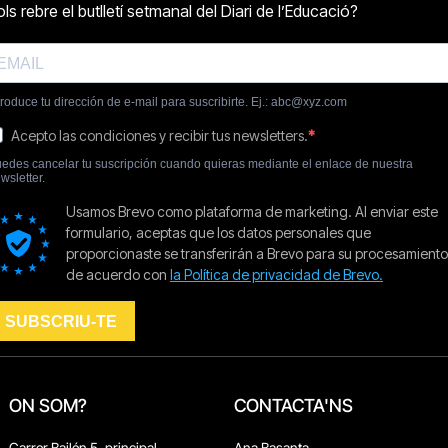
ON SOM?
CONTACTA'NS
Carrer Bailén 5, principal.
Ana Basanta