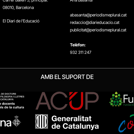
08010, Barcelona
abasanta@periodismeplural.cat
El Diari de l'Educació
redaccio@diarieducacio.cat
publicitat@periodismeplural.cat
Telèfon:
932 311 247
AMB EL SUPORT DE