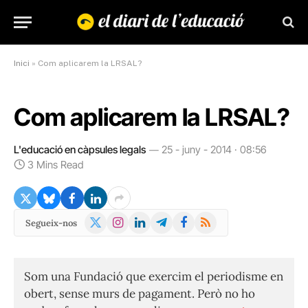
Inici
»
Com aplicarem la LRSAL?
Com aplicarem la LRSAL?
L'educació en càpsules legals
25 - juny - 2014 · 08:56
3 Mins Read
X
Instagram
LinkedIn
Telegram
Facebook
RSS
Segueix-nos
(Twitter)
Som una Fundació que exercim el periodisme en
obert, sense murs de pagament. Però no ho