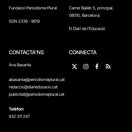
Fundació Periodisme Plural
Carrer Bailén 5, principal.
08010, Barcelona
ISSN 2339 - 9619
El Diari de l'Educació
CONTACTA'NS
CONNECTA
Ana Basanta
X
Instagram
Facebook
RSS
(Twitter)
abasanta@periodismeplural.cat
redaccio@diarieducacio.cat
publicitat@periodismeplural.cat
Telèfon:
932 311 247