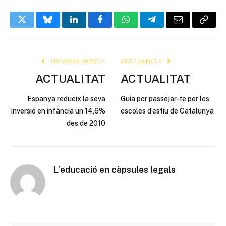
Twitter
Bluesky
LinkedIn
Facebook
WhatsApp
Telegram
Email
Copy
Link
PREVIOUS ARTICLE
NEXT ARTICLE
ACTUALITAT
ACTUALITAT
Espanya redueix la seva
Guia per passejar-te per les
inversió en infància un 14,6%
escoles d’estiu de Catalunya
des de 2010
L'educació en càpsules legals