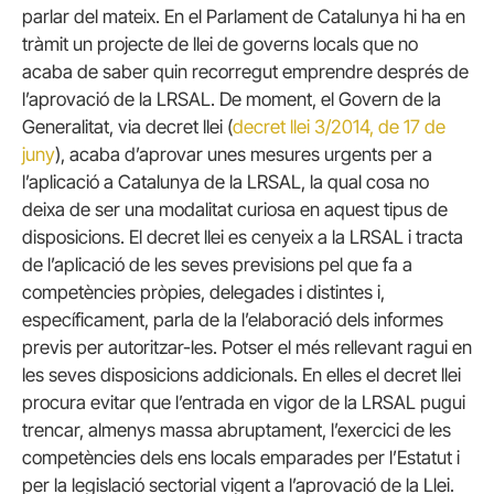
parlar del mateix. En el Parlament de Catalunya hi ha en
tràmit un projecte de llei de governs locals que no
acaba de saber quin recorregut emprendre després de
l’aprovació de la LRSAL. De moment, el Govern de la
Generalitat, via decret llei (
decret llei 3/2014, de 17 de
juny
), acaba d’aprovar unes mesures urgents per a
l’aplicació a Catalunya de la LRSAL, la qual cosa no
deixa de ser una modalitat curiosa en aquest tipus de
disposicions. El decret llei es cenyeix a la LRSAL i tracta
de l’aplicació de les seves previsions pel que fa a
competències pròpies, delegades i distintes i,
específicament, parla de la l’elaboració dels informes
previs per autoritzar-les. Potser el més rellevant ragui en
les seves disposicions addicionals. En elles el decret llei
procura evitar que l’entrada en vigor de la LRSAL pugui
trencar, almenys massa abruptament, l’exercici de les
competències dels ens locals emparades per l’Estatut i
per la legislació sectorial vigent a l’aprovació de la Llei.