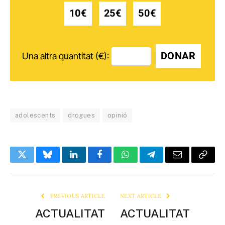
10€
25€
50€
DONAR
Una altra quantitat (€):
adolescents
drogues
opinió
Twitter
Bluesky
LinkedIn
Facebook
WhatsApp
Telegram
Email
Copy
Link
PREVIOUS ARTICLE
NEXT ARTICLE
ACTUALITAT
ACTUALITAT