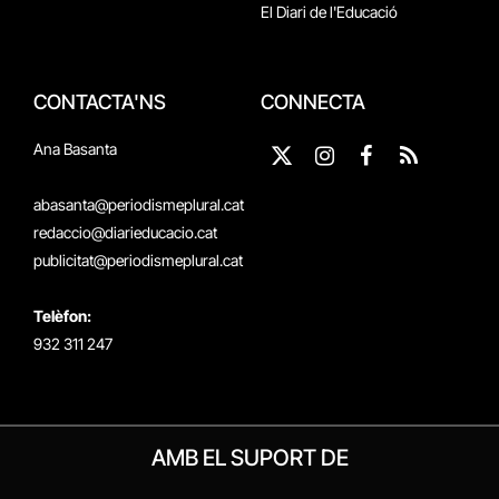
El Diari de l'Educació
CONTACTA'NS
CONNECTA
Ana Basanta
X
Instagram
Facebook
RSS
(Twitter)
abasanta@periodismeplural.cat
redaccio@diarieducacio.cat
publicitat@periodismeplural.cat
Telèfon:
932 311 247
AMB EL SUPORT DE