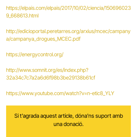
https://elpais.com/elpais/2017/10/02/ciencia/150696023
9_668613.html
http://edicioportal.peretarres.org/arxius/mcec/campany
a/campanya_drogues_MCEC.pdf
https://energycontrol.org/
http://www.somnit.org/es/index.php?
32a34c7c7a2a6d6f98b3be29138b61cf
https://www.youtube.com/watch?v=n-etic8_YLY
Si t'agrada aquest article, dóna'ns suport amb
una donació.