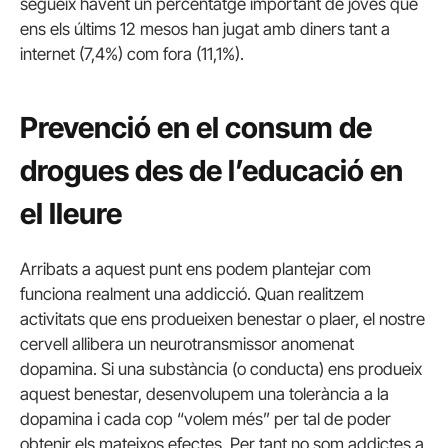
segueix havent un percentatge important de joves que
ens els últims 12 mesos han jugat amb diners tant a
internet (7,4%) com fora (11,1%).
Prevenció en el consum de
drogues des de l’educació en
el lleure
Arribats a aquest punt ens podem plantejar com
funciona realment una addicció. Quan realitzem
activitats que ens produeixen benestar o plaer, el nostre
cervell allibera un neurotransmissor anomenat
dopamina. Si una substància (o conducta) ens produeix
aquest benestar, desenvolupem una tolerància a la
dopamina i cada cop “volem més” per tal de poder
obtenir els mateixos efectes. Per tant no som addictes a