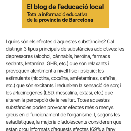
I quins són els efectes d’aquestes substàncies? Cal
distingir 3 tipus principals de substàncies addictives: les
depressores (alcohol, cànnabis, heroïna, fàrmacs
sedants, ketamina, GHB, etc.) que són relaxants i
provoquen alentiment a nivell físic i psíquic; les
estimulants (nicotina, cocaïna, amfetamines, cafeïna,
etc.) que són excitants i redueixen la sensació de son; i
les al·lucinògenes (LSD, mescalina, èxtasi, etc.) que
alteren la percepció de la realitat. Totes aquestes
substàncies poden provocar efectes més o menys
greus en el funcionament de l’organisme. I, segons les
estadístiques, la majoria d’adolescents consideren que
estan prou informats d’aquests efectes (69% a l’any