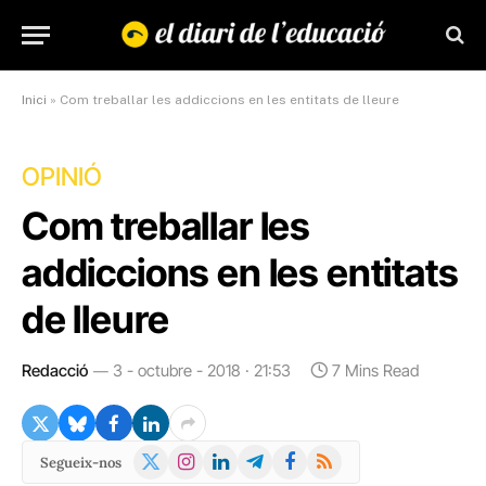
Inici
»
Com treballar les addiccions en les entitats de lleure
OPINIÓ
Com treballar les
addiccions en les entitats
de lleure
Redacció
3 - octubre - 2018 · 21:53
7 Mins Read
X
Instagram
LinkedIn
Telegram
Facebook
RSS
Segueix-nos
(Twitter)