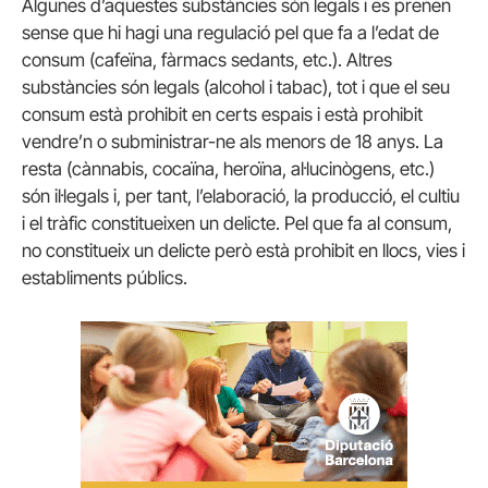
Algunes d’aquestes substàncies són legals i es prenen
sense que hi hagi una regulació pel que fa a l’edat de
consum (cafeïna, fàrmacs sedants, etc.). Altres
substàncies són legals (alcohol i tabac), tot i que el seu
consum està prohibit en certs espais i està prohibit
vendre’n o subministrar-ne als menors de 18 anys. La
resta (cànnabis, cocaïna, heroïna, al·lucinògens, etc.)
són il·legals i, per tant, l’elaboració, la producció, el cultiu
i el tràfic constitueixen un delicte. Pel que fa al consum,
no constitueix un delicte però està prohibit en llocs, vies i
establiments públics.