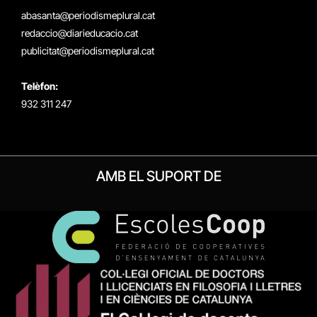
(Twitter)
abasanta@periodismeplural.cat
redaccio@diarieducacio.cat
publicitat@periodismeplural.cat
Telèfon:
932 311 247
AMB EL SUPORT DE