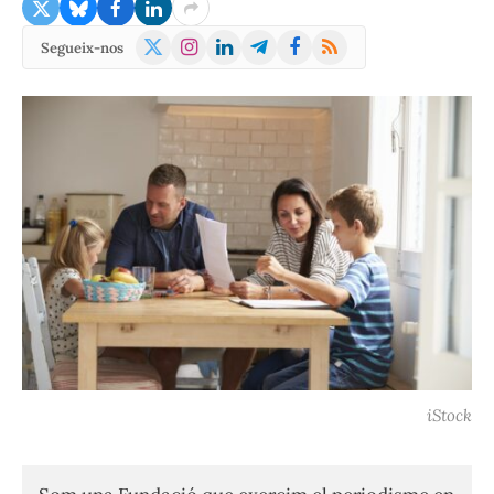
X
Instagram
LinkedIn
Telegram
Facebook
RSS
Segueix-nos
(Twitter)
iStock