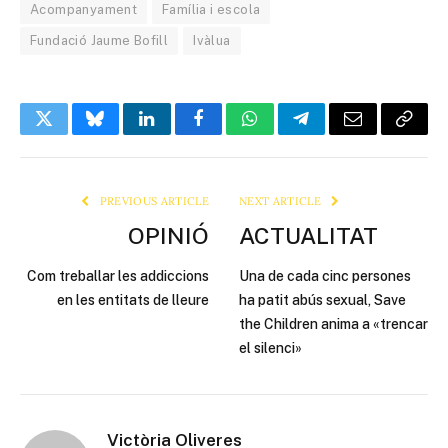
Acompanyament
Família i escola
Fundació Jaume Bofill
Ivàlua
Twitter
Bluesky
LinkedIn
Facebook
WhatsApp
Telegram
Email
Copy
Link
PREVIOUS ARTICLE
NEXT ARTICLE
OPINIÓ
ACTUALITAT
Com treballar les addiccions
Una de cada cinc persones
en les entitats de lleure
ha patit abús sexual, Save
the Children anima a «trencar
el silenci»
Victòria Oliveres