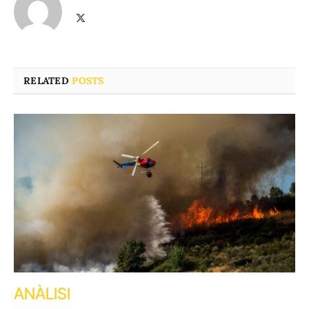
X
(Twitter)
RELATED
POSTS
ANÀLISI