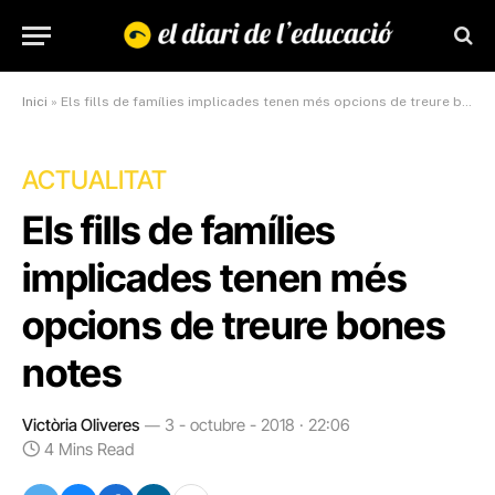
Inici
»
Els fills de famílies implicades tenen més opcions de treure bones notes
ACTUALITAT
Els fills de famílies
implicades tenen més
opcions de treure bones
notes
Victòria Oliveres
3 - octubre - 2018 · 22:06
4 Mins Read