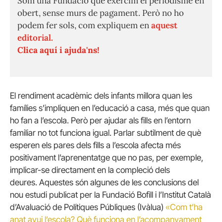
Som una Fundació que exercim el periodisme en
obert, sense murs de pagament. Però no ho
podem fer sols, com expliquem en
aquest
editorial.
Clica aquí i ajuda'ns!
El rendiment acadèmic dels infants millora quan les
famílies s’impliquen en l’educació a casa, més que quan
ho fan a l’escola. Però per ajudar als fills en l’entorn
familiar no tot funciona igual. Parlar subtilment de què
esperen els pares dels fills a l’escola afecta més
positivament l’aprenentatge que no pas, per exemple,
implicar-se directament en la compleció dels
deures. Aquestes són algunes de les conclusions del
nou estudi publicat per la Fundació Bofill i l’Institut Català
d’Avaluació de Polítiques Públiques (Ivàlua)
«Com t’ha
anat avui l’escola? Què funciona en l’acompanyament