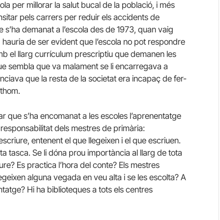
la per millorar la salut bucal de la població, i més
tar pels carrers per reduir els accidents de
l que s’ha demanat a l’escola des de 1973, quan vaig
 hauria de ser evident que l’escola no pot respondre
b el llarg currículum prescriptiu que demanen les
ò que sembla que va malament se li encarregava a
nciava que la resta de la societat era incapaç de fer-
othom.
dar que s’ha encomanat a les escoles l’aprenentatge
a responsabilitat dels mestres de primària:
escriure, entenent el que llegeixen i el que escriuen.
a tasca. Se li dóna prou importància al llarg de tota
iure? Es practica l’hora del conte? Els mestres
legeixen alguna vegada en veu alta i se les escolta? A
ntatge? Hi ha biblioteques a tots els centres