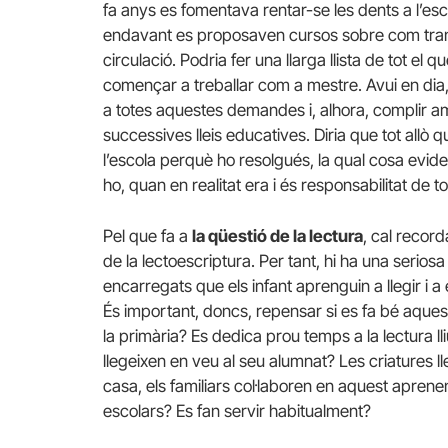
fa anys es fomentava rentar-se les dents a l’esco
endavant es proposaven cursos sobre com transi
circulació. Podria fer una llarga llista de tot e
començar a treballar com a mestre. Avui en dia,
a totes aquestes demandes i, alhora, complir am
successives lleis educatives. Diria que tot all
l’escola perquè ho resolgués, la qual cosa evide
ho, quan en realitat era i és responsabilitat de t
Pel que fa a
la qüestió de la lectura
, cal recor
de la lectoescriptura. Per tant, hi ha una serios
encarregats que els infant aprenguin a llegir i a 
És important, doncs, repensar si es fa bé aquest
la primària? Es dedica prou temps a la lectura ll
llegeixen en veu al seu alumnat? Les criatures l
casa, els familiars col·laboren en aquest aprene
escolars? Es fan servir habitualment?