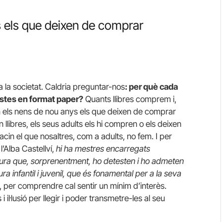
 els que deixen de comprar
a la societat. Caldria preguntar-nos
: per què cada
istes en format paper?
Quants llibres comprem i,
són els nens de nou anys els que deixen de comprar
en llibres, els seus adults els hi compren o els deixen
n el que nosaltres, com a adults, no fem. I per
l’Alba Castellví,
hi ha mestres encarregats
ectura que, sorprenentment, ho detesten i ho admeten
ra infantil i juvenil, que és fonamental per a la seva
s, per comprendre cal sentir un mínim d’interès.
l·lusió per llegir i poder transmetre-les al seu