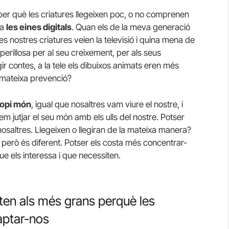
ar per què les criatures llegeixen poc, o no comprenen
ra
les eines digitals
. Quan els de la meva generació
s nostres criatures veien la televisió i quina mena de
rillosa per al seu creixement, per als seus
ir contes, a la tele els dibuixos animats eren més
a mateixa prevenció?
propi món
, igual que nosaltres vam viure el nostre, i
em jutjar el seu món amb els ulls del nostre. Potser
saltres. Llegeixen o llegiran de la mateixa manera?
sé, però és diferent. Potser els costa més concentrar-
que els interessa i que necessiten.
en als més grans perquè les
aptar-nos