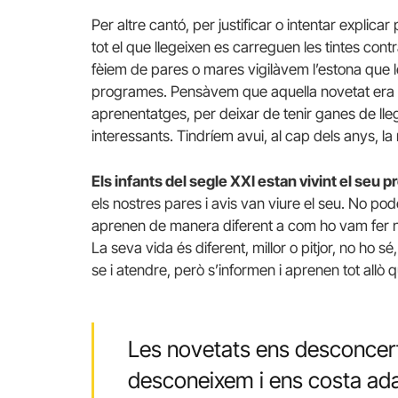
Per altre cantó, per justificar o intentar explic
tot el que llegeixen es carreguen les tintes cont
fèiem de pares o mares vigilàvem l’estona que le
programes. Pensàvem que aquella novetat era pe
aprenentatges, per deixar de tenir ganes de lleg
interessants. Tindríem avui, al cap dels anys, l
Els infants del segle XXI estan vivint el seu 
els nostres pares i avis van viure el seu. No pod
aprenen de manera diferent a com ho vam fer no
La seva vida és diferent, millor o pitjor, no ho 
se i atendre, però s’informen i aprenen tot allò 
Les novetats ens desconcert
desconeixem i ens costa ad