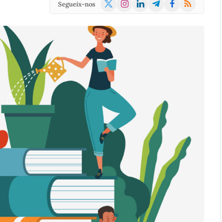
X
Instagram
LinkedIn
Telegram
Facebook
RSS
Segueix-nos
(Twitter)