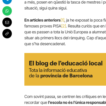
a més, posen en qüestió la tasca de mestres i pr
situació, sigui quina sigui.
En articles anteriors
[1]
, ja he exposat la poca fi
famoses proves PISA
[2]
. Resulta curiós que en
que es passen a tota la Unió Europea a alumnat
situar als primers llocs del rànquing. Cap d’aq
que s’ha desencadenat.
Com sovint passa, se centren les crítiques en le
recordar que
l’escola no és l’única responsabl