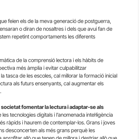
l que feien els de la meva generació de postguerra,
nsaran o diran de nosaltres i dels que avui fan de
estem repetint comportaments les diferents
àtica de la comprensió lectora i els hàbits de
ectiva més àmplia i evitar culpabilitzar
la tasca de les escoles, cal millorar la formació inicial
 lectura als futurs ensenyants, cal augmentar els
…
 societat fomentar la lectura i adaptar-se als
e les tecnologies digitals i l’anomenada intel·ligència
és ràpids i haurem de contemplar-los. Grans i joves
ns desconcerten als més grans perquè les
profitar allò que tenen de millora i destriar allò que