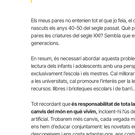
Els meus pares no entenien tot el que jo feia, e
nascuts els anys 40-50 del segle passat. Què pe
pares les criatures del segle XXI? Sembla que 
generacions.
En resum, és necessari abordar aquesta problem
lectura dels infants i adolescents amb una persp
exclusivament l’escola i els mestres. Cal millorar 
a les universitats, cal promoure l’interès per la
recursos: llibres i brioteques escolars i de barri
Tot recordant que
és responsabilitat de tota la
canvis del món en què vivim,
incloent-hi l’ús d
artificial. Trobarem més canvis, cada vegada m
ens hem d’educar conjuntament: les novetats e
desconeixem i ens costa adaptar-nos, ens costa a