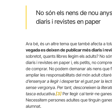
No són els nens de nou anys
diaris i revistes en paper
Ara bé, és un altre tema que també afecta a tot
vegada es deixen de publicar més diaris i rev
sobretot, quants llibres llegim els adults? No 
diaris i revistes en paper i, els petits, no compr
de comprar. No podem demanar als nens que faci
ampliar les responsabilitats del món adult citaré 
d’ensenyar a llegir i despertar el gust per la l
sense vergonya. Per tant, desconeixen la literatu
tasca educativa.
[3]
Per llegir cal tenir-ne gane
Necessitem persones adultes que tinguin ganes i i
alumnat.