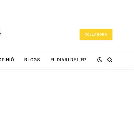
COL·LABORA
OPINIÓ
BLOGS
EL DIARI DE L’FP