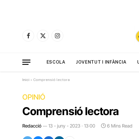
Facebook
X
Instagram
(Twitter)
ESCOLA
JOVENTUT I INFÀNCIA
Inici
»
Comprensió lectora
OPINIÓ
Comprensió lectora
Redacció
13 - juny - 2023 · 13:00
6 Mins Read