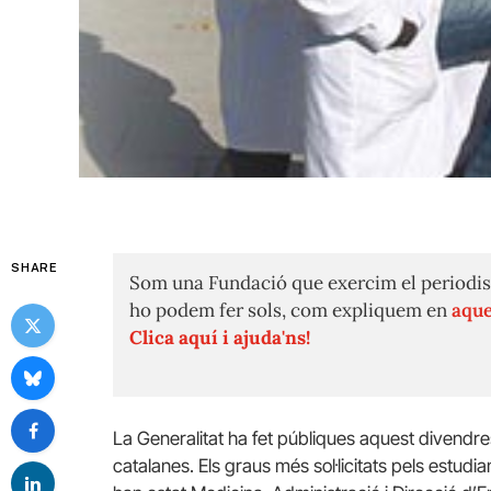
SHARE
Som una Fundació que exercim el periodis
ho podem fer sols, com expliquem en
aque
Clica aquí i ajuda'ns!
La Generalitat ha fet públiques aquest divendres 
catalanes. Els graus més sol·licitats pels estudi