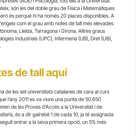
preses (ADE) i Psicologia, tots ells a la Universitat
teix, són les del doble grau de Física i Matemàtiques
, però és perquè hi ha només 20 places disponibles. A
erigeix com el grau amb notes de tall més elevades
’Autònoma, Lleida, Tarragona i Girona. Altres graus
ologies Industrials (UPC), Infermeria (UB), Dret (UB),
.
es de tall aquí
na de les set universitats catalanes de cara al curs
que l’any 2011 es va viure una punta de 50.650
enen de les Proves d’Accés a la Universitat i de
itaris, és a dir gairebé 1 de cada 10, ja té assignada
eguit entrar a la seva primera opció, un 5% més