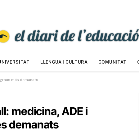
UNIVERSITAT
LLENGUA I CULTURA
COMUNITAT
ls graus més demanats
ll: medicina, ADE i
més demanats