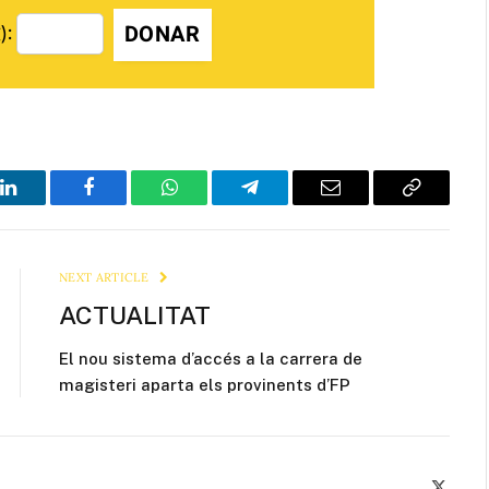
DONAR
):
LinkedIn
Facebook
WhatsApp
Telegram
Email
Copy
Link
NEXT ARTICLE
ACTUALITAT
El nou sistema d’accés a la carrera de
magisteri aparta els provinents d’FP
X