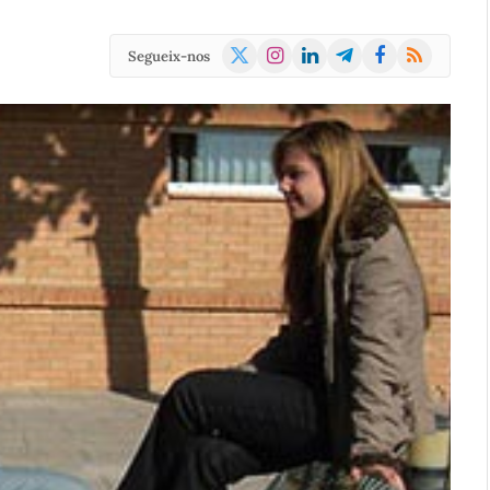
X
Instagram
LinkedIn
Telegram
Facebook
RSS
Segueix-nos
(Twitter)