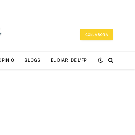
COL·LABORA
OPINIÓ
BLOGS
EL DIARI DE L’FP