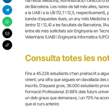
han estat Medicina, Administració i Direcció d’Em
de Barcelona. Les notes de tall més altes, tanma
a la UAB i a la UB (12,7 i 12,5, respectivament)
banda d’aquestes dues, un any més Medicina s’
(entre 12 i 12,4) a les facultats de Barcelona, l
entre els més sol·licitats són Enginyeria en Tecn
Veterinària (UAB) i Enginyeria Informàtica (UPC)
Consulta totes les not
Fins a 45.226 estudiants s’han preinscrit a algu
vinent, una xifra que segueix en davallada des 
inscrits. D’aquest gruix, 36.000 estudiants prov
Formació Professional. El 88% dels futurs univers
un dels graus que demanava, i un 70% ha acons
que el curs anterior.