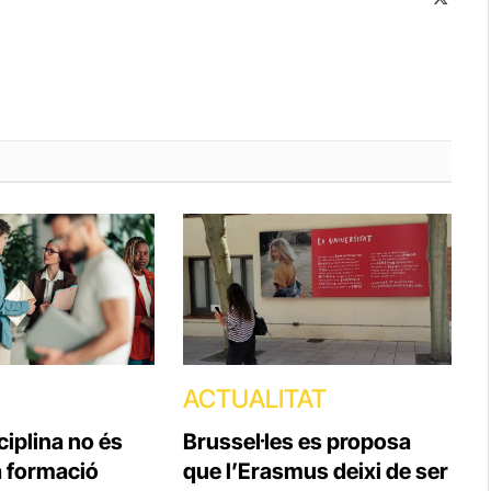
(Twitte
ACTUALITAT
ciplina no és
Brussel·les es proposa
la formació
que l’Erasmus deixi de ser