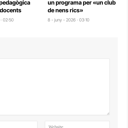
opedagògica
un programa per «un club
 docents
de nens rics»
 · 02:50
8 - juny - 2026 · 03:10