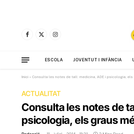
Facebook
X
Instagram
(Twitter)
ESCOLA
JOVENTUT I INFÀNCIA
Inici
»
Consulta les notes de tall: medicina, ADE i psicologia, e
ACTUALITAT
Consulta les notes de ta
psicologia, els graus 