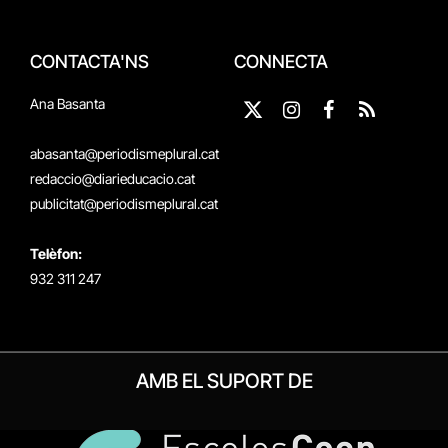
CONTACTA'NS
CONNECTA
Ana Basanta
X
Instagram
Facebook
RSS
(Twitter)
abasanta@periodismeplural.cat
redaccio@diarieducacio.cat
publicitat@periodismeplural.cat
Telèfon:
932 311 247
AMB EL SUPORT DE