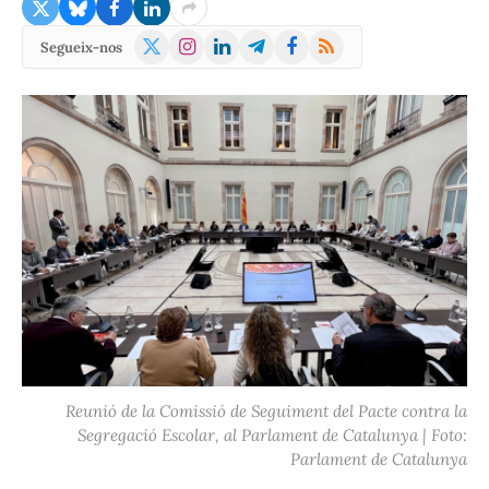
X
Instagram
LinkedIn
Telegram
Facebook
RSS
Segueix-nos
(Twitter)
Reunió de la Comissió de Seguiment del Pacte contra la
Segregació Escolar, al Parlament de Catalunya | Foto:
Parlament de Catalunya