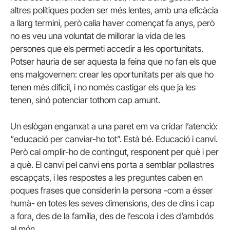
altres polítiques poden ser més lentes, amb una eficàcia
a llarg termini, però calia haver començat fa anys, però
no es veu una voluntat de millorar la vida de les
persones que els permeti accedir a les oportunitats.
Potser hauria de ser aquesta la feina que no fan els que
ens malgovernen: crear les oportunitats per als que ho
tenen més difícil, i no només castigar els que ja les
tenen, sinó potenciar tothom cap amunt.
Un eslògan enganxat a una paret em va cridar l’atenció:
“educació per canviar-ho tot”. Està bé. Educació i canvi.
Però cal omplir-ho de contingut, responent per què i per
a què. El canvi pel canvi ens porta a semblar pollastres
escapçats, i les respostes a les preguntes caben en
poques frases que considerin la persona -com a ésser
humà- en totes les seves dimensions, des de dins i cap
a fora, des de la família, des de l’escola i des d’ambdós
al món.