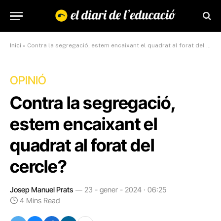
Inici
»
Contra la segregació, estem encaixant el quadrat al forat del cercle?
OPINIÓ
Contra la segregació,
estem encaixant el
quadrat al forat del
cercle?
Josep Manuel Prats
23 - gener - 2024 · 06:25
4 Mins Read