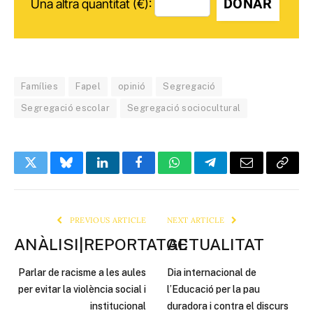
DONAR
Una altra quantitat (€):
Famílies
Fapel
opinió
Segregació
Segregació escolar
Segregació sociocultural
Twitter
Bluesky
LinkedIn
Facebook
WhatsApp
Telegram
Email
Copy
Link
PREVIOUS ARTICLE
NEXT ARTICLE
ANÀLISI|REPORTATGE
ACTUALITAT
Parlar de racisme a les aules
Dia internacional de
per evitar la violència social i
l’Educació per la pau
institucional
duradora i contra el discurs