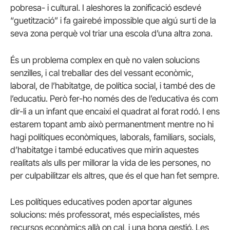
pobresa- i cultural. I aleshores la zonificació esdevé
“guetització” i fa gairebé impossible que algú surti de la
seva zona perquè vol triar una escola d’una altra zona.
És un problema complex en què no valen solucions
senzilles, i cal treballar des del vessant econòmic,
laboral, de l’habitatge, de política social, i també des de
l’educatiu. Però fer-ho només des de l’educativa és com
dir-li a un infant que encaixi el quadrat al forat rodó. I ens
estarem topant amb això permanentment mentre no hi
hagi polítiques econòmiques, laborals, familiars, socials,
d’habitatge i també educatives que mirin aquestes
realitats als ulls per millorar la vida de les persones, no
per culpabilitzar els altres, que és el que han fet sempre.
Les polítiques educatives poden aportar algunes
solucions: més professorat, més especialistes, més
recursos econòmics allà on cal, i una bona gestió. Les