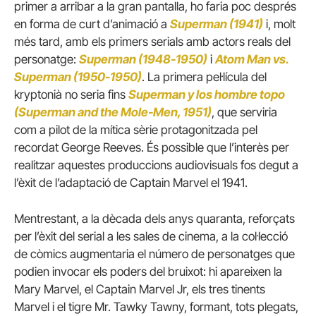
primer a arribar a la gran pantalla, ho faria poc després
en forma de curt d’animació a
Superman (1941)
i, molt
més tard, amb els primers serials amb actors reals del
personatge:
Superman (1948-1950)
i
Atom Man vs.
Superman (1950-1950)
. La primera pel·lícula del
kryptonià no seria fins
Superman y los hombre topo
(Superman and the Mole-Men, 1951)
, que serviria
com a pilot de la mítica sèrie protagonitzada pel
recordat George Reeves. És possible que l’interès per
realitzar aquestes produccions audiovisuals fos degut a
l’èxit de l’adaptació de Captain Marvel el 1941.
Mentrestant, a la dècada dels anys quaranta, reforçats
per l’èxit del serial a les sales de cinema, a la col·lecció
de còmics augmentaria el número de personatges que
podien invocar els poders del bruixot: hi apareixen la
Mary Marvel, el Captain Marvel Jr, els tres tinents
Marvel i el tigre Mr. Tawky Tawny, formant, tots plegats,