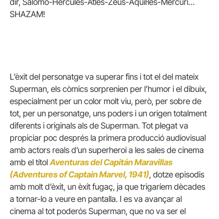
dir, Salomó-Hèrcules-Atles-Zeus-Aquil·les-Mercuri…
SHAZAM!
L’èxit del personatge va superar fins i tot el del mateix
Superman, els còmics sorprenien per l’humor i el dibuix,
especialment per un color molt viu, però, per sobre de
tot, per un personatge, uns poders i un origen totalment
diferents i originals als de Superman. Tot plegat va
propiciar poc després la primera producció audiovisual
amb actors reals d’un superheroi a les sales de cinema
amb el títol
Aventuras del Capitán Maravillas
(Adventures of Captain Marvel, 1941)
, dotze episodis
amb molt d’èxit, un èxit fugaç, ja que trigaríem dècades
a tornar-lo a veure en pantalla. I es va avançar al
cinema al tot poderós Superman, que no va ser el