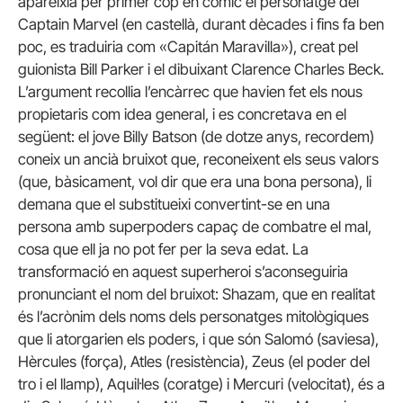
apareixia per primer cop en còmic el personatge del
Captain Marvel (en castellà, durant dècades i fins fa ben
poc, es traduiria com «Capitán Maravilla»), creat pel
guionista Bill Parker i el dibuixant Clarence Charles Beck.
L’argument recollia l’encàrrec que havien fet els nous
propietaris com idea general, i es concretava en el
següent: el jove Billy Batson (de dotze anys, recordem)
coneix un ancià bruixot que, reconeixent els seus valors
(que, bàsicament, vol dir que era una bona persona), li
demana que el substitueixi convertint-se en una
persona amb superpoders capaç de combatre el mal,
cosa que ell ja no pot fer per la seva edat. La
transformació en aquest superheroi s’aconseguiria
pronunciant el nom del bruixot: Shazam, que en realitat
és l’acrònim dels noms dels personatges mitològiques
que li atorgarien els poders, i que són Salomó (saviesa),
Hèrcules (força), Atles (resistència), Zeus (el poder del
tro i el llamp), Aquil·les (coratge) i Mercuri (velocitat), és a