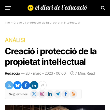
Inici
»
Creació i protecció de la propietat intel·lectual
ANÀLISI
Creació i protecció de la
propietat intel·lectual
Redacció
20 - març - 2023 · 06:00
7 Mins Read
X
Instagram
LinkedIn
Telegram
Facebook
RSS
Segueix-nos
(Twitter)