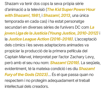
Shazam va tenir dos cops la seva pròpia sèrie
d’animació a la televisió (
The Kid Super Power Hour
with Shazam!, 1981
, i
Shazam!, 2013
, una única
temporada en cada cas) i ha estat personatge
secundari en diverses sèries de l’univers DC com
La
joven Liga de la Justicia (Young Justice, 2010-2012)
i
la
Justice League Action (2016-2018)
. L’acceptació
dels còmics i les seves adaptacions animades va
propiciar la producció de la primera pel·lícula del
Captain Marvel, interpretat per l’actor Zachary Levy,
però amb el seu nou nom:
Shazam! (2019)
. La seqüela,
evidentment, té la mateixa condició i es diu
Shazam!
Fury of the Gods (2023)
… És el que passa quan no
respectem i no protegim adequadament el treball
intel·lectual dels creadors.