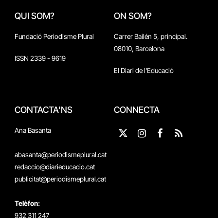
QUI SOM?
ON SOM?
Fundació Periodisme Plural
Carrer Bailén 5, principal.
08010, Barcelona
ISSN 2339 - 9619
El Diari de l'Educació
CONTACTA'NS
CONNECTA
Ana Basanta
X
Instagram
Facebook
RSS
(Twitter)
abasanta@periodismeplural.cat
redaccio@diarieducacio.cat
publicitat@periodismeplural.cat
Telèfon:
932 311 247