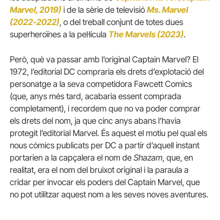
Marvel, 2019)
i de la sèrie de televisió
Ms. Marvel
(2022-2022)
, o del treball conjunt de totes dues
superheroïnes a la pel·lícula
The Marvels (2023)
.
Però, què va passar amb l’original Captain Marvel? El
1972, l’editorial DC compraria els drets d’explotació del
personatge a la seva competidora Fawcett Comics
(que, anys més tard, acabaria essent comprada
completament), i recordem que no va poder comprar
els drets del nom, ja que cinc anys abans l’havia
protegit l’editorial Marvel. És aquest el motiu pel qual els
nous còmics publicats per DC a partir d’aquell instant
portarien a la capçalera el nom de
Shazam
, que, en
realitat, era el nom del bruixot original i la paraula a
cridar per invocar els poders del Captain Marvel, que
no pot utilitzar aquest nom a les seves noves aventures.