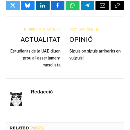
Twitter
Bluesky
LinkedIn
Facebook
WhatsApp
Telegram
Email
Copy
Link
PREVIOUS ARTICLE
NEXT ARTICLE
ACTUALITAT
OPINIÓ
Estudiants de la UAB diuen
Siguis on siguis arribaràs on
prou a l’assetjament
vulguis!
masclista
Redacció
RELATED
POSTS