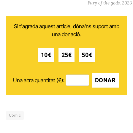
Fury of the gods, 2023
Si t'agrada aquest article, dóna'ns suport amb
una donació.
10€
25€
50€
DONAR
Una altra quantitat (€):
Còmic