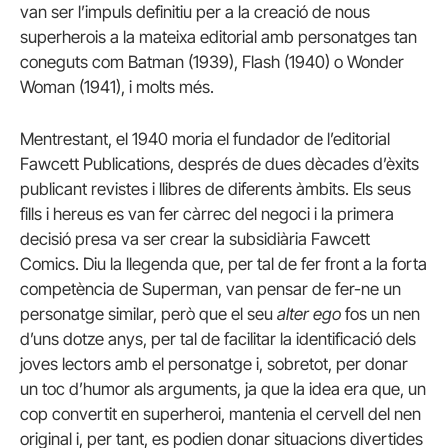
van ser l’impuls definitiu per a la creació de nous
superherois a la mateixa editorial amb personatges tan
coneguts com Batman (1939), Flash (1940) o Wonder
Woman (1941), i molts més.
Mentrestant, el 1940 moria el fundador de l’editorial
Fawcett Publications, després de dues dècades d’èxits
publicant revistes i llibres de diferents àmbits. Els seus
fills i hereus es van fer càrrec del negoci i la primera
decisió presa va ser crear la subsidiària Fawcett
Comics. Diu la llegenda que, per tal de fer front a la forta
competència de Superman, van pensar de fer-ne un
personatge similar, però que el seu
alter ego
fos un nen
d’uns dotze anys, per tal de facilitar la identificació dels
joves lectors amb el personatge i, sobretot, per donar
un toc d’humor als arguments, ja que la idea era que, un
cop convertit en superheroi, mantenia el cervell del nen
original i, per tant, es podien donar situacions divertides