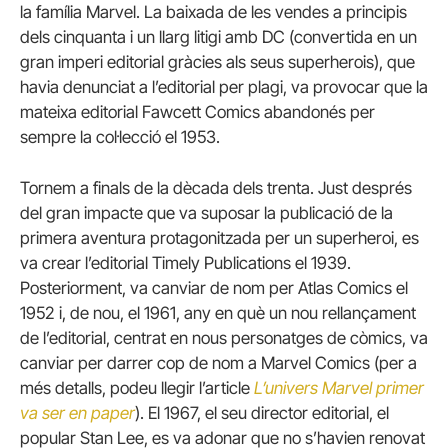
la família Marvel. La baixada de les vendes a principis
dels cinquanta i un llarg litigi amb DC (convertida en un
gran imperi editorial gràcies als seus superherois), que
havia denunciat a l’editorial per plagi, va provocar que la
mateixa editorial Fawcett Comics abandonés per
sempre la col·lecció el 1953.
Tornem a finals de la dècada dels trenta. Just després
del gran impacte que va suposar la publicació de la
primera aventura protagonitzada per un superheroi, es
va crear l’editorial Timely Publications el 1939.
Posteriorment, va canviar de nom per Atlas Comics el
1952 i, de nou, el 1961, any en què un nou rellançament
de l’editorial, centrat en nous personatges de còmics, va
canviar per darrer cop de nom a Marvel Comics (per a
més detalls, podeu llegir l’article
L’univers Marvel primer
va ser en paper
). El 1967, el seu director editorial, el
popular Stan Lee, es va adonar que no s’havien renovat