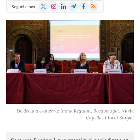
X
Instagram
LinkedIn
Telegram
Facebook
RSS
Segueix-nos
(Twitter)
De dreta a esquerra: Imma Reguant, Rosa Artigal, Núria
Capellas i Jordi Sunyol