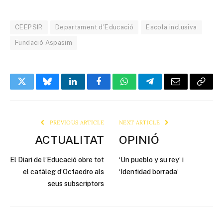
CEEPSIR
Departament d'Educació
Escola inclusiva
Fundació Aspasim
Twitter
Bluesky
LinkedIn
Facebook
WhatsApp
Telegram
Email
Copy
Link
PREVIOUS ARTICLE
NEXT ARTICLE
ACTUALITAT
OPINIÓ
El Diari de l’Educació obre tot
‘Un pueblo y su rey’ i
el catàleg d’Octaedro als
‘Identidad borrada’
seus subscriptors