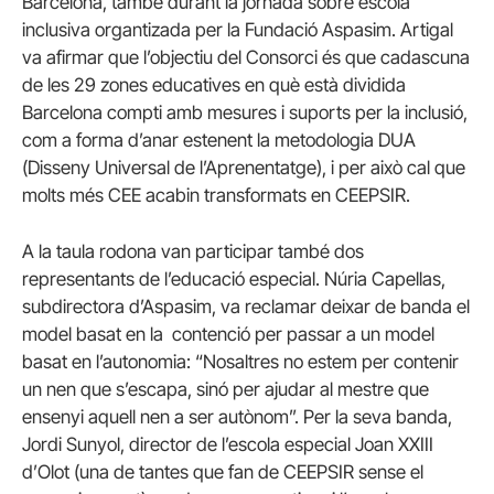
Barcelona, també durant la jornada sobre escola
inclusiva organtizada per la Fundació Aspasim. Artigal
va afirmar que l’objectiu del Consorci és que cadascuna
de les 29 zones educatives en què està dividida
Barcelona compti amb mesures i suports per la inclusió,
com a forma d’anar estenent la metodologia DUA
(Disseny Universal de l’Aprenentatge), i per això cal que
molts més CEE acabin transformats en CEEPSIR.
A la taula rodona van participar també dos
representants de l’educació especial. Núria Capellas,
subdirectora d’Aspasim, va reclamar deixar de banda el
model basat en la contenció per passar a un model
basat en l’autonomia: “Nosaltres no estem per contenir
un nen que s’escapa, sinó per ajudar al mestre que
ensenyi aquell nen a ser autònom”. Per la seva banda,
Jordi Sunyol, director de l’escola especial Joan XXIII
d’Olot (una de tantes que fan de CEEPSIR sense el