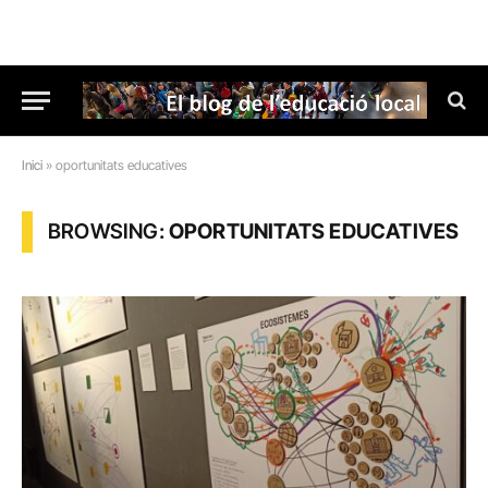
Inici
»
oportunitats educatives
BROWSING:
OPORTUNITATS EDUCATIVES