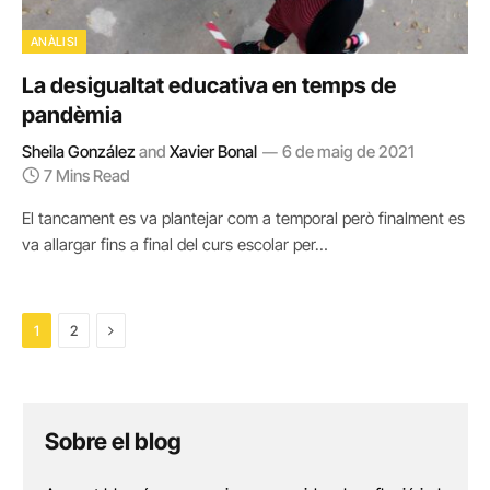
ANÀLISI
La desigualtat educativa en temps de
pandèmia
Sheila González
and
Xavier Bonal
6 de maig de 2021
7 Mins Read
El tancament es va plantejar com a temporal però finalment es
va allargar fins a final del curs escolar per…
Next
1
2
Sobre el blog