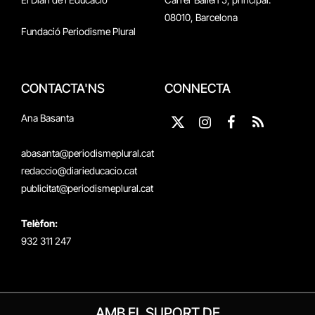
08010, Barcelona
Fundació Periodisme Plural
CONTACTA'NS
CONNECTA
Ana Basanta
X
Instagram
Facebook
RSS
(Twitter)
abasanta@periodismeplural.cat
redaccio@diarieducacio.cat
publicitat@periodismeplural.cat
Telèfon:
932 311 247
AMB EL SUPORT DE