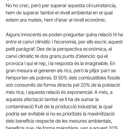
No ho crec, però per superar aquesta circumstància,
hem de superar també el nivell ambiental en el qual
estem ara mateix, hem d’anar al nivell econòmic.
Alguns innocents es poden preguntar quina relació hi ha
entre el canvi climàtic i l’economia, per ells escric aquest
petit paràgraf. Des de la perspectiva econòmica, el
canvi climàtic té dos grans punts d’atenció: qui el
provoca i qui el rep, i la resposta és la imaginable. En
gran mesura el generen els rics, però la pitjor part se
l’emporten els pobres. El 50% dels combustibles fòssils
són consumits de forma directa pel 20% de la població
més rica, i aquesta relació és exponencial. A més, a
aquesta afectació també se li ha de sumar la
contaminació fruit de la producció industrial, la qual
podria ser evitable si no es prioritzés la maximització
dels beneficis respecte de les mesures ambientals,
beneficis que, de forma majoritària, van a aquest 20%