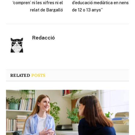
‘compren’ ni les xifres ni el
d’educació mediàtica en nens
relat de Bargalló
de 12 o 13 anys”
Redacció
RELATED
POSTS