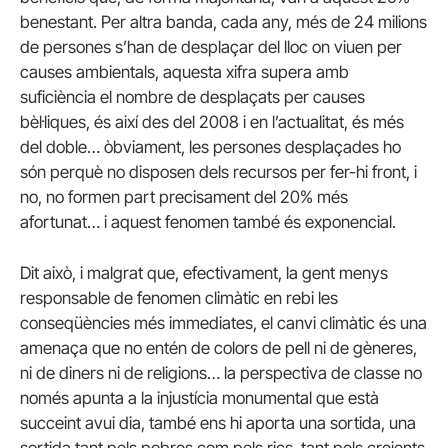
benestant. Per altra banda, cada any, més de 24 milions
de persones s’han de desplaçar del lloc on viuen per
causes ambientals, aquesta xifra supera amb
suficiència el nombre de desplaçats per causes
bèl·liques, és així des del 2008 i en l’actualitat, és més
del doble… òbviament, les persones desplaçades ho
són perquè no disposen dels recursos per fer-hi front, i
no, no formen part precisament del 20% més
afortunat… i aquest fenomen també és exponencial.
Dit això, i malgrat que, efectivament, la gent menys
responsable de fenomen climàtic en rebi les
conseqüències més immediates, el canvi climàtic és una
amenaça que no entén de colors de pell ni de gèneres,
ni de diners ni de religions… la perspectiva de classe no
només apunta a la injustícia monumental que està
succeint avui dia, també ens hi aporta una sortida, una