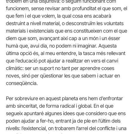
trobem en una disjuntiva: o seguim funcionant com
funcionem, sense revisar amb profunditat el que som, el
que fem i el que volem, la qual cosa ens acabarà
destruint a nivell material, o desconstruïm les voluntats
materials i existencials que ens constitueixen com el que
diem que som, avançant així cap a un món i un ésser
humà que, avui dia, no podem ni imaginar. Aquesta
última opció és, al meu entendre, la tasca més rellevant
que l’educació pot ajudar a realitzar en vers el canvi
climàtic: ser un suport no tant per aprendre coses
noves, sinó per qüestionar les que sabem i actuar en
conseqüència.
Per sobreviure en aquest planeta ens hem d’enfrontar
amb sinceritat, de forma radical i global. En el que
segueix apuntaré algunes idees que considero que ens
poden ajudar a fer-ho, entrant ja de ple en l’últim dels
nivells: l’existencial, on trobarem l’arrel del conflicte i una