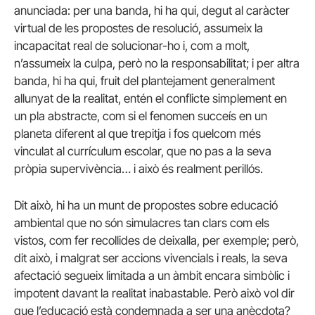
anunciada: per una banda, hi ha qui, degut al caràcter
virtual de les propostes de resolució, assumeix la
incapacitat real de solucionar-ho i, com a molt,
n’assumeix la culpa, però no la responsabilitat; i per altra
banda, hi ha qui, fruit del plantejament generalment
allunyat de la realitat, entén el conflicte simplement en
un pla abstracte, com si el fenomen succeís en un
planeta diferent al que trepitja i fos quelcom més
vinculat al currículum escolar, que no pas a la seva
pròpia supervivència… i això és realment perillós.
Dit això, hi ha un munt de propostes sobre educació
ambiental que no són simulacres tan clars com els
vistos, com fer recollides de deixalla, per exemple; però,
dit això, i malgrat ser accions vivencials i reals, la seva
afectació segueix limitada a un àmbit encara simbòlic i
impotent davant la realitat inabastable. Però això vol dir
que l’educació està condemnada a ser una anècdota?