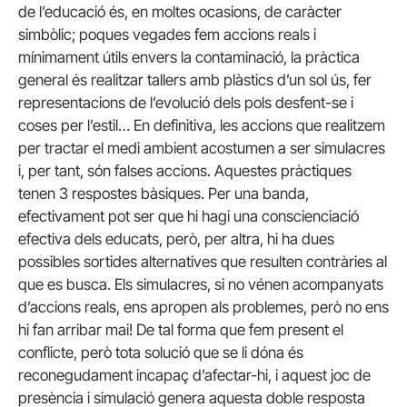
de l’educació és, en moltes ocasions, de caràcter
simbòlic; poques vegades fem accions reals i
mínimament útils envers la contaminació, la pràctica
general és realitzar tallers amb plàstics d’un sol ús, fer
representacions de l’evolució dels pols desfent-se i
coses per l’estil… En definitiva, les accions que realitzem
per tractar el medi ambient acostumen a ser simulacres
i, per tant, són falses accions. Aquestes pràctiques
tenen 3 respostes bàsiques. Per una banda,
efectivament pot ser que hi hagi una conscienciació
efectiva dels educats, però, per altra, hi ha dues
possibles sortides alternatives que resulten contràries al
que es busca. Els simulacres, si no vénen acompanyats
d’accions reals, ens apropen als problemes, però no ens
hi fan arribar mai! De tal forma que fem present el
conflicte, però tota solució que se li dóna és
reconegudament incapaç d’afectar-hi, i aquest joc de
presència i simulació genera aquesta doble resposta