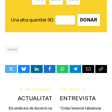
DONAR
Una altra quantitat (€):
opinió
Twitter
Bluesky
LinkedIn
Facebook
WhatsApp
Telegram
Email
Copy
Link
PREVIOUS ARTICLE
NEXT ARTICLE
ACTUALITAT
ENTREVISTA
Els sindicats de docents no
“Crida l’atenció l’absència