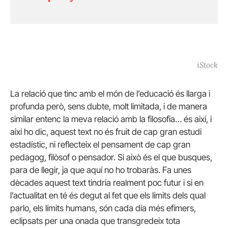
iStock
La relació que tinc amb el món de l’educació és llarga i
profunda però, sens dubte, molt limitada, i de manera
similar entenc la meva relació amb la filosofia… és així, i
així ho dic, aquest text no és fruit de cap gran estudi
estadístic, ni reflecteix el pensament de cap gran
pedagog, filòsof o pensador. Si això és el que busques,
para de llegir, ja que aquí no ho trobaràs. Fa unes
dècades aquest text tindria realment poc futur i si en
l’actualitat en té és degut al fet que els límits dels qual
parlo, els límits humans, són cada dia més efímers,
eclipsats per una onada que transgredeix tota