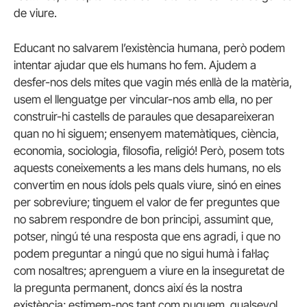
de viure.
Educant no salvarem l’existència humana, però podem
intentar ajudar que els humans ho fem. Ajudem a
desfer-nos dels mites que vagin més enllà de la matèria,
usem el llenguatge per vincular-nos amb ella, no per
construir-hi castells de paraules que desapareixeran
quan no hi siguem; ensenyem matemàtiques, ciència,
economia, sociologia, filosofia, religió! Però, posem tots
aquests coneixements a les mans dels humans, no els
convertim en nous ídols pels quals viure, sinó en eines
per sobreviure; tinguem el valor de fer preguntes que
no sabrem respondre de bon principi, assumint que,
potser, ningú té una resposta que ens agradi, i que no
podem preguntar a ningú que no sigui humà i fal·laç
com nosaltres; aprenguem a viure en la inseguretat de
la pregunta permanent, doncs així és la nostra
existència; estimem-nos tant com puguem, qualsevol