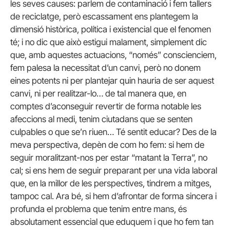
les seves causes: parlem de contaminació i fem tallers
de reciclatge, però escassament ens plantegem la
dimensió històrica, política i existencial que el fenomen
té; i no dic que això estigui malament, simplement dic
que, amb aquestes actuacions, “només” conscienciem,
fem palesa la necessitat d’un canvi, però no donem
eines potents ni per plantejar quin hauria de ser aquest
canvi, ni per realitzar-lo… de tal manera que, en
comptes d’aconseguir revertir de forma notable les
afeccions al medi, tenim ciutadans que se senten
culpables o que se’n riuen… Té sentit educar? Des de la
meva perspectiva, depèn de com ho fem: si hem de
seguir moralitzant-nos per estar “matant la Terra”, no
cal; si ens hem de seguir preparant per una vida laboral
que, en la millor de les perspectives, tindrem a mitges,
tampoc cal. Ara bé, si hem d’afrontar de forma sincera i
profunda el problema que tenim entre mans, és
absolutament essencial que eduquem i que ho fem tan