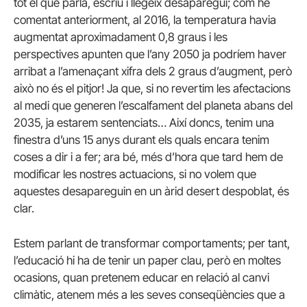
tot el que parla, escriu i llegeix desaparegui; com he
comentat anteriorment, al 2016, la temperatura havia
augmentat aproximadament 0,8 graus i les
perspectives apunten que l’any 2050 ja podríem haver
arribat a l’amenaçant xifra dels 2 graus d’augment, però
això no és el pitjor! Ja que, si no revertim les afectacions
al medi que generen l’escalfament del planeta abans del
2035, ja estarem sentenciats… Així doncs, tenim una
finestra d’uns 15 anys durant els quals encara tenim
coses a dir i a fer; ara bé, més d’hora que tard hem de
modificar les nostres actuacions, si no volem que
aquestes desapareguin en un àrid desert despoblat, és
clar.
Estem parlant de transformar comportaments; per tant,
l’educació hi ha de tenir un paper clau, però en moltes
ocasions, quan pretenem educar en relació al canvi
climàtic, atenem més a les seves conseqüències que a