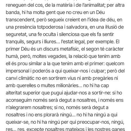
reneguen del cos, de la matèria i de l’animalitat; per altra
banda, hi ha molta gent que no creu en un Déu
transcendent, però segueix creient en l’idea de déu, en
una presència totpoderosa i salvadora, en una il·lusió de
seguretat, una fe oculta i silenciosa que els fa sentir
tranquils, segurs i lliures… l’estat legal, per exemple. El
primer Déu és un discurs metafísic, el segon té caràcter
humà, però, moltes vegades, la relació que tenim amb
ell és prou similar a la que tenim amb el primer: quelcom
impersonal i poderós a qui queixar-nos i culpar; però del
canvi climàtic no en sortirem vius ni amb pregàries ni
amb querelles o multes milionàries… no hi ha cap
alteritat superior que pugui ajudar-nos a sortir-ne: si ho
aconseguim només serà degut a nosaltres, i només ens
n’alegrarem nosaltres; si no, només serà degut a
nosaltres i no ens plorarà ningú… no hi ha ningú a qui
queixar-se, no hi ha ningú per qui preocupar-nos, ningú,
res… res, excepte nosaltres mateixos i les nostres ganes