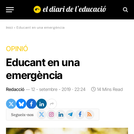
Inici
»
Educant en una emergència
OPINIÓ
Educant en una
emergència
Redacció
12 - setembre - 2019 · 22:24
14 Mins Read
X
Instagram
LinkedIn
Telegram
Facebook
RSS
Segueix-nos
(Twitter)