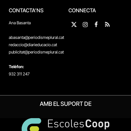
CONTACTA'NS
CONNECTA
Ana Basanta
X
Instagram
Facebook
RSS
(Twitter)
abasanta@periodismeplural.cat
redaccio@diarieducacio.cat
publicitat@periodismeplural.cat
Telèfon:
932 311 247
AMB EL SUPORT DE