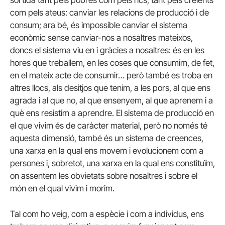
sortida tant pels pobres com pels rics, tant pels creients
com pels ateus: canviar les relacions de producció i de
consum; ara bé, és impossible canviar el sistema
econòmic sense canviar-nos a nosaltres mateixos,
doncs el sistema viu en i gràcies a nosaltres: és en les
hores que treballem, en les coses que consumim, de fet,
en el mateix acte de consumir… però també es troba en
altres llocs, als desitjos que tenim, a les pors, al que ens
agrada i al que no, al que ensenyem, al que aprenem i a
què ens resistim a aprendre. El sistema de producció en
el que vivim és de caràcter material, però no només té
aquesta dimensió, també és un sistema de creences,
una xarxa en la qual ens movem i evolucionem com a
persones i, sobretot, una xarxa en la qual ens constituïm,
on assentem les obvietats sobre nosaltres i sobre el
món en el qual vivim i morim.
Tal com ho veig, com a espècie i com a individus, ens