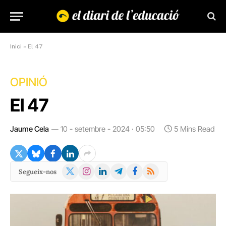
Inici
»
El 47
OPINIÓ
El 47
Jaume Cela
10 - setembre - 2024 · 05:50
5 Mins Read
X
Instagram
LinkedIn
Telegram
Facebook
RSS
Segueix-nos
(Twitter)