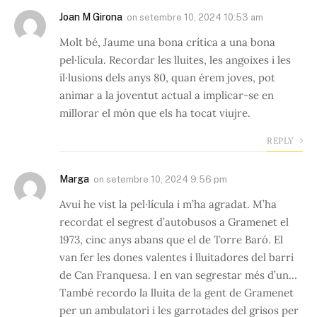
Joan M Girona
on
setembre 10, 2024 10:53 am
Molt bé, Jaume una bona crítica a una bona
pel·lícula. Recordar les lluites, les angoixes i les
il·lusions dels anys 80, quan érem joves, pot
animar a la joventut actual a implicar-se en
millorar el món que els ha tocat viujre.
REPLY
Marga
on
setembre 10, 2024 9:56 pm
Avui he vist la pel·lícula i m’ha agradat. M’ha
recordat el segrest d’autobusos a Gramenet el
1973, cinc anys abans que el de Torre Baró. El
van fer les dones valentes i lluitadores del barri
de Can Franquesa. I en van segrestar més d’un…
També recordo la lluita de la gent de Gramenet
per un ambulatori i les garrotades del grisos per