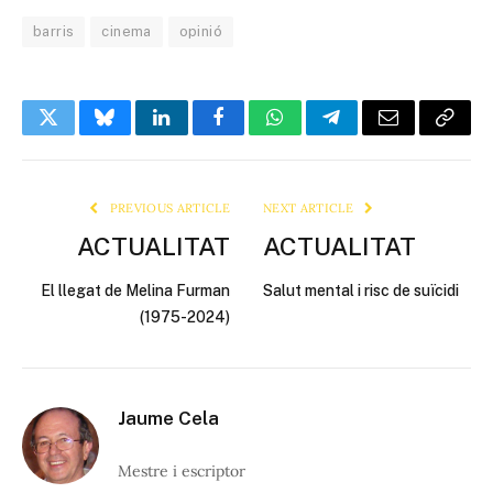
barris
cinema
opinió
Twitter
Bluesky
LinkedIn
Facebook
WhatsApp
Telegram
Email
Copy
Link
PREVIOUS ARTICLE
NEXT ARTICLE
ACTUALITAT
ACTUALITAT
El llegat de Melina Furman
Salut mental i risc de suïcidi
(1975-2024)
Jaume Cela
Mestre i escriptor