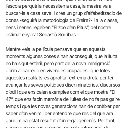
l’escola perquè la necessiten a casa, la mestra va a
buscar-la a casa seva. I crea un grup d’alfabetització de
dones -seguirà la metodologia de Freire?- i a la classe,
nens i nenes llegeixen “El zoo d’en Pitus”, del nostre
estimat enyorat Sebastià Sorribas.
Mentre veia la pel·lícula pensava que en aquests
moments algunes coses s’han aconseguit, que la lluita
no ha sigut estèril, però part de la nova immigració
dorm al carrer o en vivendes ocupades i que totes
aquestes realitats les aprofita l’extrema dreta per fer
avançar les seves polítiques discriminatòries, discursos
d’odi i que ens calen exemples com el que mostra “El
47”, que ens facin memòria de lluites de no fa pas gaire
temps i que les noves generacions han de conèixer per
saber d’on venim i per entendre que res del que ara
gaudim ha estat resultat d’un regal generós. Per tant,
penso que seria interessant que el professorat de