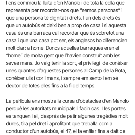
I ens commou la lluita d’en Manolo i de tota la colla que
representa per recordar-nos que “semos personas” i
que una persona té dignitat i drets. I un dels drets és
que un autobús et deixi ben a prop de casa i si aquesta
casa és una barraca cal recordar que és sobretot una
casa i que una casa pot ser, els anglesos ho diferencien
molt clar: a home. Doncs aquelles barraques eren el
“home” de molta gent que l’havien construït amb les
seves mans. Jo vaig tenir la sort, el privilegi de conèixer
unes quantes d’aquestes persones al Camp de la Bota,
conèixer ulls i cor i mans, i sempre em sento i em sé
deutor de totes elles fins a la fi del temps.
La pel·lícula ens mostra la cursa d’obstacles d’en Manolo
perquè les autoritats municipals li facin cas. I les portes
es tanquen i ell, després de patir algunes tragèdies molt
dures, tira pel dret i aprofitant que treballa com a
conductor d’un autobús, el 47, el fa enfilar fins a dalt de