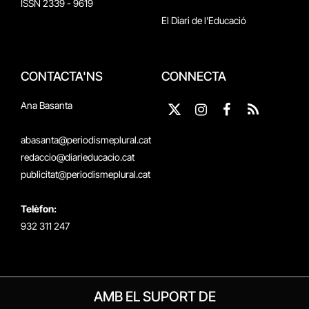
ISSN 2339 - 9619
El Diari de l'Educació
CONTACTA'NS
CONNECTA
Ana Basanta
X
Instagram
Facebook
RSS
(Twitter)
abasanta@periodismeplural.cat
redaccio@diarieducacio.cat
publicitat@periodismeplural.cat
Telèfon:
932 311 247
AMB EL SUPORT DE