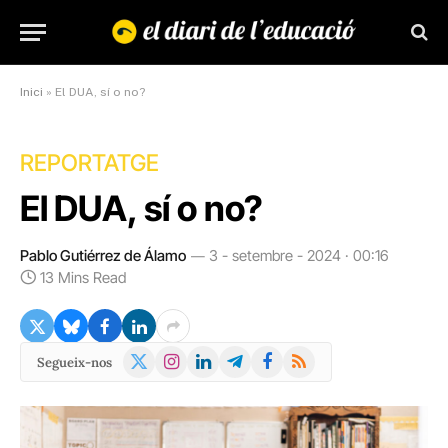
Inici
»
El DUA, sí o no?
REPORTATGE
El DUA, sí o no?
Pablo Gutiérrez de Álamo
3 - setembre - 2024 · 00:16
13 Mins Read
X
Instagram
LinkedIn
Telegram
Facebook
RSS
Segueix-nos
(Twitter)