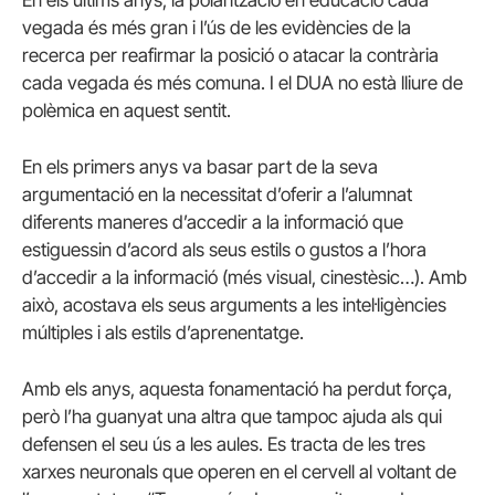
En els últims anys, la polarització en educació cada
vegada és més gran i l’ús de les evidències de la
recerca per reafirmar la posició o atacar la contrària
cada vegada és més comuna. I el DUA no està lliure de
polèmica en aquest sentit.
En els primers anys va basar part de la seva
argumentació en la necessitat d’oferir a l’alumnat
diferents maneres d’accedir a la informació que
estiguessin d’acord als seus estils o gustos a l’hora
d’accedir a la informació (més visual, cinestèsic…). Amb
això, acostava els seus arguments a les intel·ligències
múltiples i als estils d’aprenentatge.
Amb els anys, aquesta fonamentació ha perdut força,
però l’ha guanyat una altra que tampoc ajuda als qui
defensen el seu ús a les aules. Es tracta de les tres
xarxes neuronals que operen en el cervell al voltant de