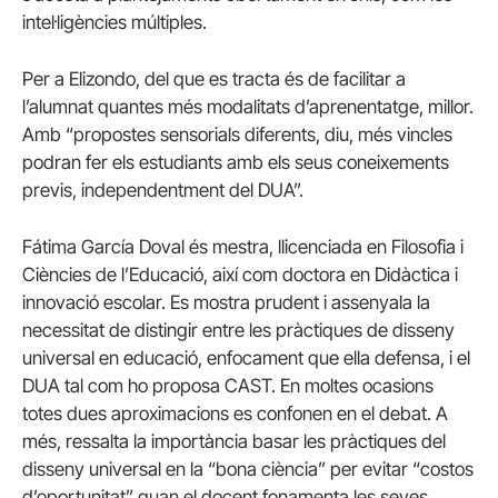
intel·ligències múltiples.
Per a Elizondo, del que es tracta és de facilitar a
l’alumnat quantes més modalitats d’aprenentatge, millor.
Amb “propostes sensorials diferents, diu, més vincles
podran fer els estudiants amb els seus coneixements
previs, independentment del DUA”.
Fátima García Doval és mestra, llicenciada en Filosofia i
Ciències de l’Educació, així com doctora en Didàctica i
innovació escolar. Es mostra prudent i assenyala la
necessitat de distingir entre les pràctiques de disseny
universal en educació, enfocament que ella defensa, i el
DUA tal com ho proposa CAST. En moltes ocasions
totes dues aproximacions es confonen en el debat. A
més, ressalta la importància basar les pràctiques del
disseny universal en la “bona ciència” per evitar “costos
d’oportunitat” quan el docent fonamenta les seves