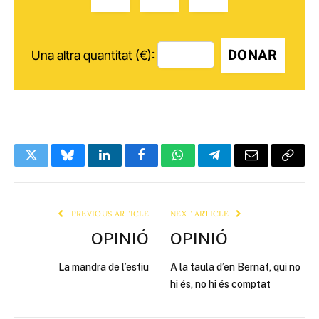
DONAR
Una altra quantitat (€):
Twitter
Bluesky
LinkedIn
Facebook
WhatsApp
Telegram
Email
Copy
Link
PREVIOUS ARTICLE
NEXT ARTICLE
OPINIÓ
OPINIÓ
La mandra de l’estiu
A la taula d’en Bernat, qui no
hi és, no hi és comptat