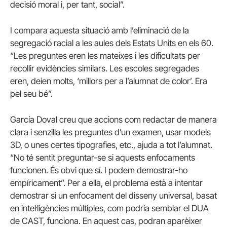
decisió moral i, per tant, social”.
I compara aquesta situació amb l’eliminació de la
segregació racial a les aules dels Estats Units en els 60.
“Les preguntes eren les mateixes i les dificultats per
recollir evidències similars. Les escoles segregades
eren, deien molts, ‘millors per a l’alumnat de color’. Era
pel seu bé”.
García Doval creu que accions com redactar de manera
clara i senzilla les preguntes d’un examen, usar models
3D, o unes certes tipografies, etc., ajuda a tot l’alumnat.
“No té sentit preguntar-se si aquests enfocaments
funcionen. És obvi que sí. I podem demostrar-ho
empíricament”. Per a ella, el problema està a intentar
demostrar si un enfocament del disseny universal, basat
en intel·ligències múltiples, com podria semblar el DUA
de CAST, funciona. En aquest cas, podran aparèixer