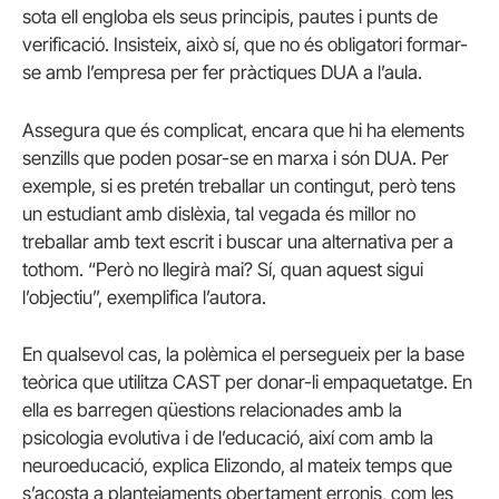
sota ell engloba els seus principis, pautes i punts de
verificació. Insisteix, això sí, que no és obligatori formar-
se amb l’empresa per fer pràctiques DUA a l’aula.
Assegura que és complicat, encara que hi ha elements
senzills que poden posar-se en marxa i són DUA. Per
exemple, si es pretén treballar un contingut, però tens
un estudiant amb dislèxia, tal vegada és millor no
treballar amb text escrit i buscar una alternativa per a
tothom. “Però no llegirà mai? Sí, quan aquest sigui
l’objectiu”, exemplifica l’autora.
En qualsevol cas, la polèmica el persegueix per la base
teòrica que utilitza CAST per donar-li empaquetatge. En
ella es barregen qüestions relacionades amb la
psicologia evolutiva i de l’educació, així com amb la
neuroeducació, explica Elizondo, al mateix temps que
s’acosta a plantejaments obertament erronis, com les