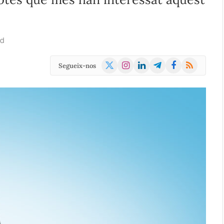
ad
X
Instagram
LinkedIn
Telegram
Facebook
RSS
Segueix-nos
(Twitter)