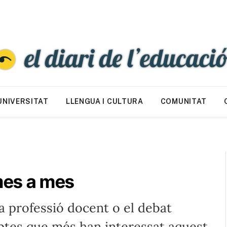
UNIVERSITAT
LLENGUA I CULTURA
COMUNITAT
 mes a mes
la professió docent o el debat
ptes que més han interessat aquest