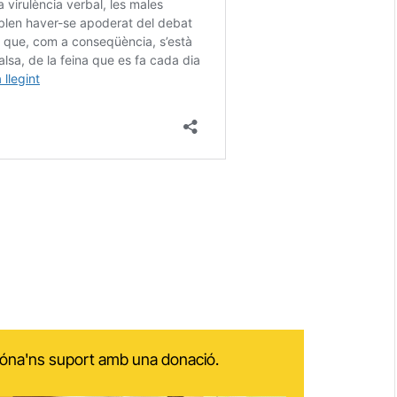
 dóna'ns suport amb una donació.