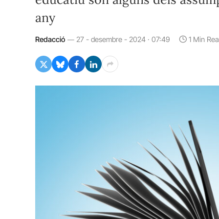
any
Redacció
27 - desembre - 2024 · 07:49
1 Min Re