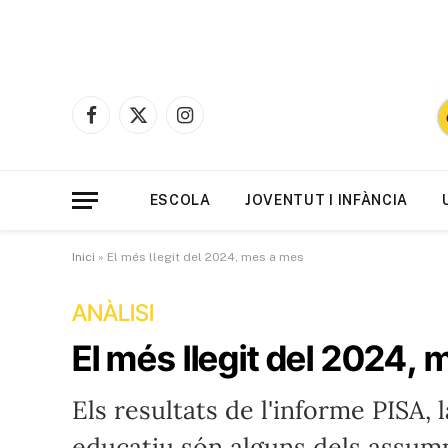
Facebook
X
Instagram
(Twitter)
ESCOLA
JOVENTUT I INFÀNCIA
Inici
»
El més llegit del 2024, mes a mes
ANÀLISI
El més llegit del 2024,
Els resultats de l'informe PISA, 
educatiu són alguns dels assum