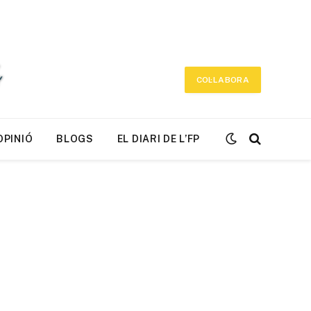
COL·LABORA
OPINIÓ
BLOGS
EL DIARI DE L’FP