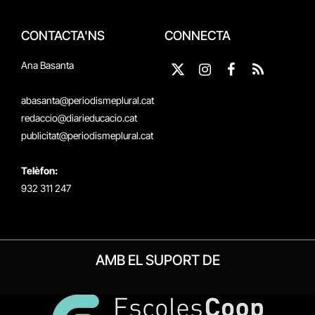
CONTACTA'NS
CONNECTA
Ana Basanta
X
Instagram
Facebook
RSS
(Twitter)
abasanta@periodismeplural.cat
redaccio@diarieducacio.cat
publicitat@periodismeplural.cat
Telèfon:
932 311 247
AMB EL SUPORT DE