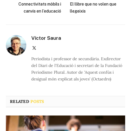
Connectivitats mòbils i
El llibre que no volen que
canvis en l’educació
llegeixis
Víctor Saura
X
(Twitter)
Periodista i professor de secundària. Exdirector
del Diari de l'Educació i secretari de la Fundació
Periodisme Plural. Autor de 'Aquest confús i
desigual món explicat als joves' (Octaedro)
RELATED
POSTS