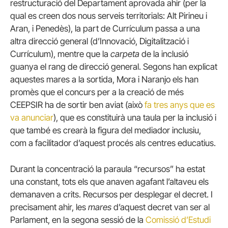
restructuració del Departament aprovada ahir (per la
qual es creen dos nous serveis territorials: Alt Pirineu i
Aran, i Penedès), la part de Currículum passa a una
altra direcció general (d’Innovació, Digitalització i
Currículum), mentre que la
carpeta
de la inclusió
guanya el rang de direcció general. Segons han explicat
aquestes mares a la sortida, Mora i Naranjo els han
promès que el concurs per a la creació de més
CEEPSIR ha de sortir ben aviat (això
fa tres anys que es
va anunciar
), que es constituirà una taula per la inclusió i
que també es crearà la figura del mediador inclusiu,
com a facilitador d’aquest procés als centres educatius.
Durant la concentració la paraula “recursos” ha estat
una constant, tots els que anaven agafant l’altaveu els
demanaven a crits. Recursos per desplegar el decret. I
precisament ahir, les
mares
d’aquest decret van ser al
Parlament, en la segona sessió de la
Comissió d’Estudi