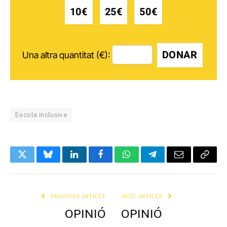
10€
25€
50€
DONAR
Una altra quantitat (€):
Escola inclusiva
Twitter
Bluesky
LinkedIn
Facebook
WhatsApp
Telegram
Email
Copy
Link
PREVIOUS ARTICLE
NEXT ARTICLE
OPINIÓ
OPINIÓ