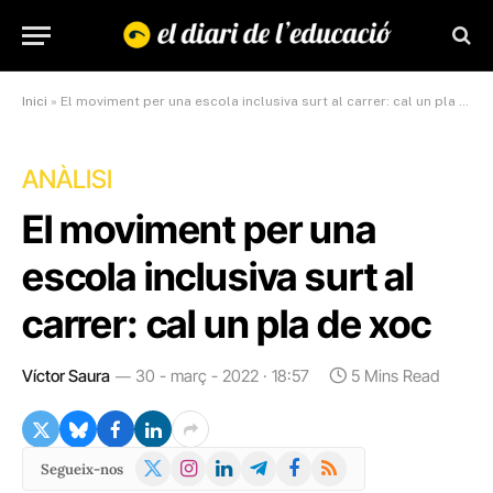
Inici
»
El moviment per una escola inclusiva surt al carrer: cal un pla de xoc
ANÀLISI
El moviment per una
escola inclusiva surt al
carrer: cal un pla de xoc
Víctor Saura
30 - març - 2022 · 18:57
5 Mins Read
X
Instagram
LinkedIn
Telegram
Facebook
RSS
Segueix-nos
(Twitter)