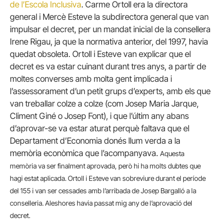
de l’Escola Inclusiva
. Carme Ortoll era la directora
general i Mercè Esteve la subdirectora general que van
impulsar el decret, per un mandat inicial de la consellera
Irene Rigau, ja que la normativa anterior, del 1997, havia
quedat obsoleta. Ortoll i Esteve van explicar que el
decret es va estar cuinant durant tres anys, a partir de
moltes converses amb molta gent implicada i
l’assessorament d’un petit grups d’experts, amb els que
van treballar colze a colze (com Josep Maria Jarque,
Climent Giné o Josep Font), i que l’últim any abans
d’aprovar-se va estar aturat perquè faltava que el
Departament d’Economia donés llum verda a la
memòria econòmica que l’acompanyava.
Aquesta
memòria va ser finalment aprovada, però hi ha molts dubtes que
hagi estat aplicada. Ortoll i Esteve van sobreviure durant el període
del 155 i van ser cessades amb l’arribada de Josep Bargalló a la
conselleria. Aleshores havia passat mig any de l’aprovació del
decret.