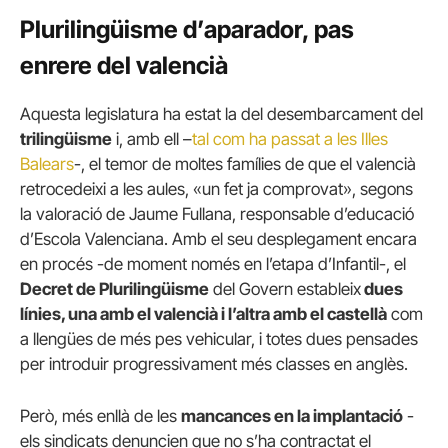
Plurilingüisme d’aparador, pas
enrere del valencià
Aquesta legislatura ha estat la del desembarcament del
trilingüisme
i, amb ell –
tal com ha passat a les Illes
Balears
-, el temor de moltes famílies de que el valencià
retrocedeixi a les aules, «un fet ja comprovat», segons
la valoració de Jaume Fullana, responsable d’educació
d’Escola Valenciana. Amb el seu desplegament encara
en procés -de moment només en l’etapa d’Infantil-, el
Decret de Plurilingüisme
del Govern estableix
dues
línies, una amb el valencià i l’altra amb el castellà
com
a llengües de més pes vehicular, i totes dues pensades
per introduir progressivament més classes en anglès.
Però, més enllà de les
mancances en la implantació
-
els sindicats denuncien que no s’ha contractat el