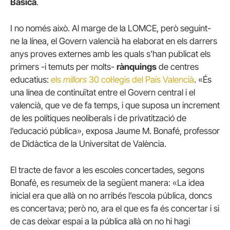
Bàsica
.
I no només això. Al marge de la LOMCE, però seguint-
ne la línea, el Govern valencià ha elaborat en els darrers
anys proves externes amb les quals s’han publicat els
primers -i temuts per molts-
rànquings
de centres
educatius:
els
millors
30 col·legis del País Valencià
. «És
una línea de continuïtat entre el Govern central i el
valencià, que ve de fa temps, i que suposa un increment
de les polítiques neoliberals i de privatització de
l’educació pública», exposa Jaume M. Bonafé, professor
de Didàctica de la Universitat de València.
El tracte de favor a les escoles concertades, segons
Bonafé, es resumeix de la següent manera: «La idea
inicial era que allà on no arribés l’escola pública, doncs
es concertava; però no, ara el que es fa és concertar i si
de cas deixar espai a la pública allà on no hi hagi