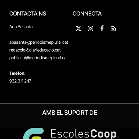
CONTACTA'NS
CONNECTA
Ana Basanta
X
Instagram
Facebook
RSS
(Twitter)
abasanta@periodismeplural.cat
redaccio@diarieducacio.cat
publicitat@periodismeplural.cat
Telèfon:
932 311 247
AMB EL SUPORT DE