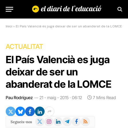
Inici
»
El País Valencià es juga deixar de ser un abanderat de la LOMCE
ACTUALITAT
El País Valencià es juga
deixar de ser un
abanderat de la LOMCE
Pau Rodríguez
21 - maig - 2015 · 06:12
7 Mins Read
X
Instagram
LinkedIn
Telegram
Facebook
RSS
Segueix-nos
(Twitter)