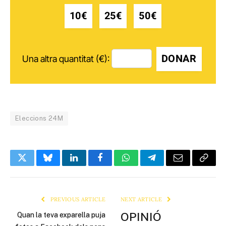
10€
25€
50€
DONAR
Una altra quantitat (€):
Eleccions 24M
Twitter
Bluesky
LinkedIn
Facebook
WhatsApp
Telegram
Email
Copy
Link
PREVIOUS ARTICLE
NEXT ARTICLE
OPINIÓ
Quan la teva exparella puja