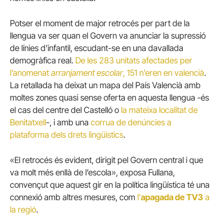
Potser el moment de major retrocés per part de la
llengua va ser quan el Govern va anunciar la supressió
de línies d’infantil, escudant-se en una davallada
demogràfica real.
De les 283 unitats afectades per
l’anomenat
arranjament escolar
, 151 n’eren en valencià
.
La retallada ha deixat un mapa del País Valencià amb
moltes zones quasi sense oferta en aquesta llengua -és
el cas del centre del Castelló o
la mateixa localitat de
Benitatxell
-, i amb una
corrua de denúncies a
plataforma dels drets lingüístics
.
«El retrocés és evident, dirigit pel Govern central i que
va molt més enllà de l’escola», exposa Fullana,
convençut que aquest gir en la política lingüística té una
connexió amb altres mesures, com
l’
apagada de TV3
a
la regió
.