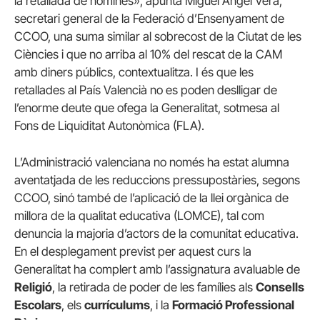
la retallada de nòmines», apunta Miguel Ángel Vera,
secretari general de la Federació d’Ensenyament de
CCOO, una suma similar al sobrecost de la Ciutat de les
Ciències i que no arriba al 10% del rescat de la CAM
amb diners públics, contextualitza. I és que les
retallades al País Valencià no es poden deslligar de
l’enorme deute que ofega la Generalitat, sotmesa al
Fons de Liquiditat Autonòmica (FLA).
L’Administració valenciana no només ha estat alumna
aventatjada de les reduccions pressupostàries, segons
CCOO, sinó també de l’aplicació de la llei orgànica de
millora de la qualitat educativa (LOMCE), tal com
denuncia la majoria d’actors de la comunitat educativa.
En el desplegament previst per aquest curs la
Generalitat ha complert amb l’assignatura avaluable de
Religió
, la retirada de poder de les famílies als
Consells
Escolars
, els
currículums
, i la
Formació Professional