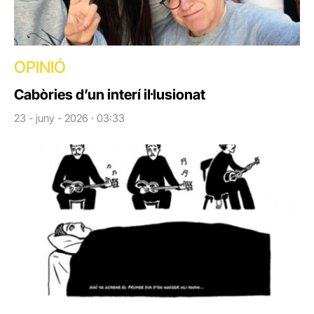
OPINIÓ
Cabòries d’un interí il·lusionat
23 - juny - 2026 · 03:33