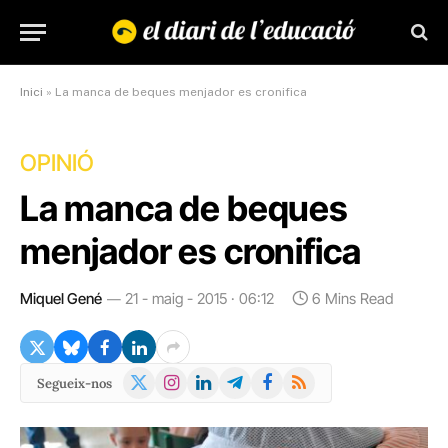
Inici
»
La manca de beques menjador es cronifica
OPINIÓ
La manca de beques
menjador es cronifica
Miquel Gené
21 - maig - 2015 · 06:12
6 Mins Read
X
Instagram
LinkedIn
Telegram
Facebook
RSS
Segueix-nos
(Twitter)