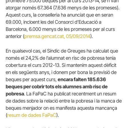
prometre 75.000 beques per al curs 2013-14, se’n van
atorgar només 67.364 (7.636 menys de les promeses).
Aquest curs, la conselleria ha anunciat que en seran
69.000, incloent les del Consorci d’Educació a
Barcelona, 6.000 menys de les promeses per al curs
anterior (
premsa.gencat.cat, 05/09/2014
).
En qualsevol cas, el Síndic de Greuges ha calculat que
només el 24,2% de l’alumnat en risc de pobresa tenia
cobertura el curs 2012-13. Si mantenim aquest dèficit
en els següents anys, i donem per bona la previsió de
beques per aquest curs,
encara falten 185.636
beques per cobrir tots els alumnes amb risc de
pobresa
. La FaPaC ha publicat recentment un resum
de dades sobre la relació entre la pobresa i la manca de
beques menjador on es manifesta aquesta mancança
(
resum de dades FaPaC
).