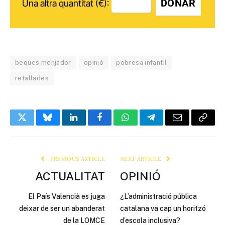
DONAR
Una altra quantitat (€):
beques menjador
opinió
pobresa infantil
retallades
Twitter
Bluesky
LinkedIn
Facebook
WhatsApp
Telegram
Email
Copy
Link
PREVIOUS ARTICLE
NEXT ARTICLE
ACTUALITAT
OPINIÓ
El País Valencià es juga
¿L’administració pública
deixar de ser un abanderat
catalana va cap un horitzó
de la LOMCE
d’escola inclusiva?