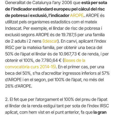
Generalitat de Catalunya l’any 2006 que
està per sota
de l’indicador estàndard europeu pel càlcul del risc
de pobresa i exclusió, l’indicador
AROPE
.
AROPE és
utilitzat pels organismes estadístics com el mateix
Indescat. Per exemple, el llindar de risc de pobresa i
exclusió segons AROPE és de 19.787,5 per una família
de 2 adults i 2 nens
(Idescat
). En canvi, aplicant l’índex
IRSC per la mateixa família, per obtenir una beca del
50% de l’àpat el llindar és de 10.967,73 € de renda, i per
obtenir el 100%, de 7.780,64 € (
Bases de la
convocatòria curs 2014-15)
. En el primer cas, per una
beca del 50%, s’ha d’acreditar ingressos inferiors al 57%
d’AROPE i en el segon, pel 100% de l’àpat, no més del
26% d’AROPE.
2. El fet que per l’atorgament el 100% del preu de l’àpat
el llindar de la renda estigui tant per sota de l’índex IRSC
aplicat, com hem vist en el punt anterior, fa que
la gran