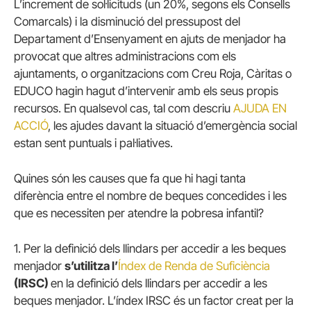
L’increment de sol·licituds (un 20%, segons els Consells
Comarcals) i la disminució del pressupost del
Departament d’Ensenyament en ajuts de menjador ha
provocat que altres administracions com els
ajuntaments, o organitzacions com Creu Roja, Càritas o
EDUCO hagin hagut d’intervenir amb els seus propis
recursos. En qualsevol cas, tal com descriu
AJUDA EN
ACCIÓ
, les ajudes davant la situació d’emergència social
estan sent puntuals i pal·liatives.
Quines són les causes que fa que hi hagi tanta
diferència entre el nombre de beques concedides i les
que es necessiten per atendre la pobresa infantil?
1. Per la definició dels llindars per accedir a les beques
menjador
s’utilitza l’
Índex de Renda de Suficiència
(IRSC)
en la definició dels llindars per accedir a les
beques menjador. L’índex IRSC és un factor creat per la