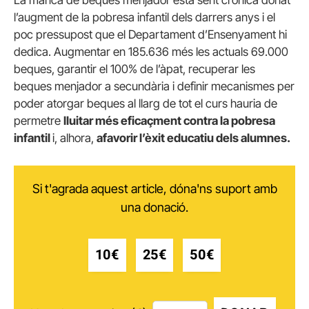
La manca de beques menjador està sent crònica donat
l’augment de la pobresa infantil dels darrers anys i el
poc pressupost que el Departament d’Ensenyament hi
dedica. Augmentar en 185.636 més les actuals 69.000
beques, garantir el 100% de l’àpat, recuperar les
beques menjador a secundària i definir mecanismes per
poder atorgar beques al llarg de tot el curs hauria de
permetre
lluitar més eficaçment contra la pobresa
infantil
i, alhora,
afavorir l’èxit educatiu dels alumnes.
Si t'agrada aquest article, dóna'ns suport amb
una donació.
10€
25€
50€