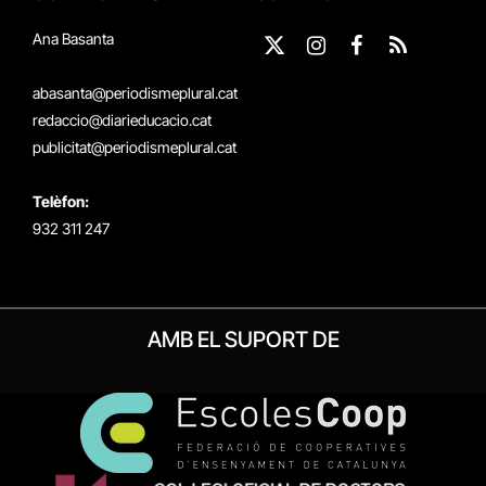
Ana Basanta
X
Instagram
Facebook
RSS
(Twitter)
abasanta@periodismeplural.cat
redaccio@diarieducacio.cat
publicitat@periodismeplural.cat
Telèfon:
932 311 247
AMB EL SUPORT DE