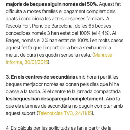
majoria de beques siguin només del 50%.
Aquest fet
dificulta a moltes famílies el pagament complert dels
àpats i condiciona les altres despeses familiars. A
l’escola Fort Pienc de Barcelona, de les 65 beques
concedides només 3 han estat del 100% (el 4,4%). Al
Bages, només el 2% han estat del 100% i en molts casos
aquest fet fa que l’import de la beca s’exhaureixi a
meitat de curs i es quedin sense la resta. (
Manresa
Informa, 30/01/2015
).
3. En els centres de secundària
amb horari partit les
beques menjador només es donen pels dies que hi ha
classe a la tarda. Si el centre té la jornada compactada
les beques han desaparegut completament.
Això fa
que els alumnes de secundària no puguin comptar amb
aquest suport (
Telenotícies TV3, 24/11/15
).
4. Els càlculs per les sol·licituds es fan a partir de la