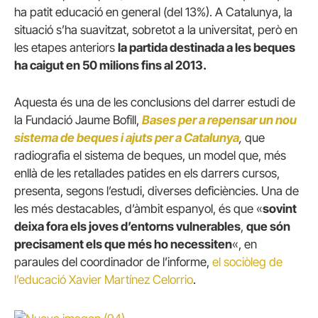
ha patit educació en general (del 13%). A Catalunya, la
situació s’ha suavitzat, sobretot a la universitat, però en
les etapes anteriors
la partida destinada a les beques
ha caigut en 50 milions fins al 2013.
Aquesta és una de les conclusions del darrer estudi de
la Fundació Jaume Bofill,
Bases per a repensar un nou
sistema de beques i ajuts per a Catalunya
,
que
radiografia el sistema de beques, un model que, més
enllà de les retallades patides en els darrers cursos,
presenta, segons l’estudi, diverses deficiències. Una de
les més destacables, d’àmbit espanyol, és que «
sovint
deixa fora els joves d’entorns vulnerables
,
que són
precisament els que més ho necessiten
«, en
paraules del coordinador de l’informe,
el sociòleg de
l’educació Xavier Martínez Celorrio
.