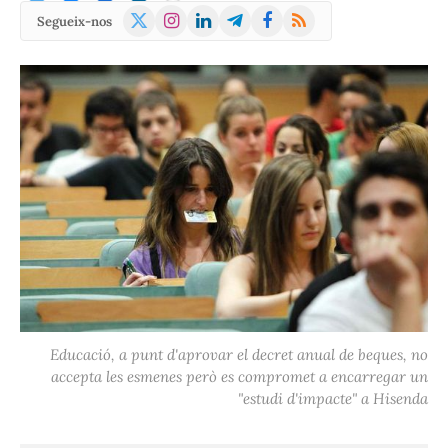
X
Instagram
LinkedIn
Telegram
Facebook
RSS
Segueix-nos
(Twitter)
Educació, a punt d'aprovar el decret anual de beques, no
accepta les esmenes però es compromet a encarregar un
"estudi d'impacte" a Hisenda