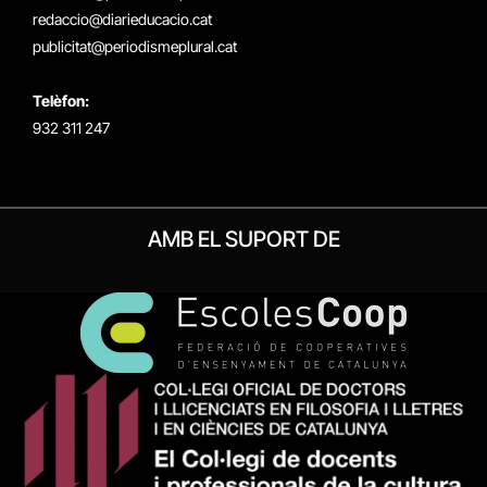
redaccio@diarieducacio.cat
publicitat@periodismeplural.cat
Telèfon:
932 311 247
AMB EL SUPORT DE