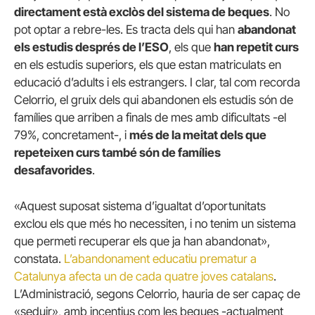
directament està exclòs del sistema de beques
. No
pot optar a rebre-les. Es tracta dels qui han
abandonat
els estudis després de l’ESO
, els que
han repetit curs
en els estudis superiors, els que estan matriculats en
educació d’adults i els estrangers. I clar, tal com recorda
Celorrio, el gruix dels qui abandonen els estudis són de
famílies que arriben a finals de mes amb dificultats -el
79%, concretament-, i
més de la meitat dels que
repeteixen curs també són de famílies
desafavoride
s
.
«Aquest suposat sistema d’igualtat d’oportunitats
exclou els que més ho necessiten, i no tenim un sistema
que permeti recuperar els que ja han abandonat»,
constata.
L’abandonament educatiu prematur a
Catalunya afecta un de cada quatre joves catalans
.
L’Administració, segons Celorrio, hauria de ser capaç de
«seduir», amb incentius com les beques -actualment