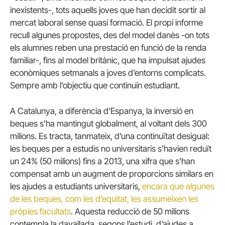
inexistents-, tots aquells joves que han decidit sortir al
mercat laboral sense quasi formació. El propi informe
recull algunes propostes, des del model danès -on tots
els alumnes reben una prestació en funció de la renda
familiar-, fins al model britànic, que ha impulsat ajudes
econòmiques setmanals a joves d’entorns complicats.
Sempre amb l’objectiu que continuïn estudiant.
A Catalunya, a diferència d’Espanya, la inversió en
beques s’ha mantingut globalment, al voltant dels 300
milions. Es tracta, tanmateix, d’una continuïtat desigual:
les beques per a estudis no universitaris s’havien reduït
un 24% (50 milions) fins a 2013, una xifra que s’han
compensat amb un augment de proporcions similars en
les ajudes a estudiants universitaris,
encara que algunes
de les beques, com les d’equitat, les assumeixen les
pròpies facultats
. Aquesta reducció de 50 milions
contempla la davallada, segons l’estudi, d’ajudes a