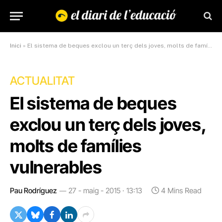
Inici
»
El sistema de beques exclou un terç dels joves, molts de famílies vulnerables
ACTUALITAT
El sistema de beques
exclou un terç dels joves,
molts de famílies
vulnerables
Pau Rodríguez
27 - maig - 2015 · 13:13
4 Mins Read