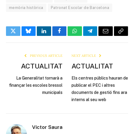
memòria històrica
Patronat Escolar de Barcelona
Twitter
Bluesky
LinkedIn
Facebook
WhatsApp
Telegram
Email
Copy
Link
PREVIOUS ARTICLE
NEXT ARTICLE
ACTUALITAT
ACTUALITAT
La Generalitat tornarà a
Els centres públics hauran de
finançar les escoles bressol
publicar el PEC i altres
municipals
documents de gestió fins ara
interns al seu web
Víctor Saura