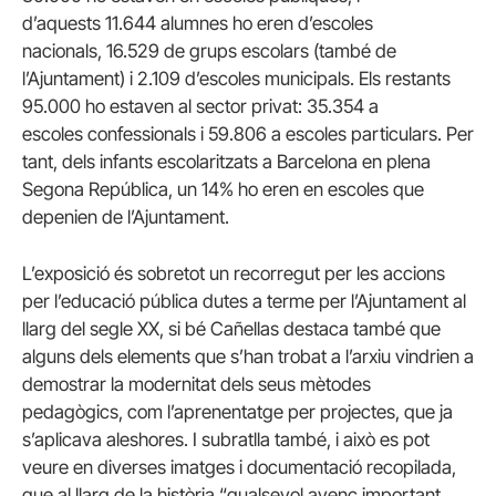
d’aquests 11.644 alumnes ho eren d’escoles
nacionals, 16.529 de grups escolars (també de
l’Ajuntament) i 2.109 d’escoles municipals. Els restants
95.000 ho estaven al sector privat: 35.354 a
escoles confessionals i 59.806 a escoles particulars. Per
tant, dels infants escolaritzats a Barcelona en plena
Segona República, un 14% ho eren en escoles que
depenien de l’Ajuntament.
L’exposició és sobretot un recorregut per les accions
per l’educació pública dutes a terme per l’Ajuntament al
llarg del segle XX, si bé Cañellas destaca també que
alguns dels elements que s’han trobat a l’arxiu vindrien a
demostrar la modernitat dels seus mètodes
pedagògics, com l’aprenentatge per projectes, que ja
s’aplicava aleshores. I subratlla també, i això es pot
veure en diverses imatges i documentació recopilada,
que al llarg de la història “qualsevol avenç important