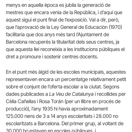
menys en aquella època es jubila la generació de
mestres que encara venia de la República, i d’aquí que
aquest sigui el punt final de l’exposició. Val a dir, però,
que l’aprovació de la Ley General de Educación (1970)
facilitaria que dos anys més tard l’Ajuntament de
Barcelona recuperés la titularitat dels seus centres, ja
que aquesta llei reconeixia a les institucions públiques el
dret a promoure i sostenir centres docents.
En el punt més àlgid de les escoles municipals, aquestes
representaven encara un percentatge relativament petit
sobre el conjunt de l’oferta escolar a la ciutat. Segons
dades publicades a
La Veu de Catalunya
i recollides per
Cèlia Cañellas i Rosa Torán (per un llibre en procés de
producció), l’any 1935 hi havia aproximadament
125.000 nens de 3 a 14 anys escolaritats i 28.000 no
escolaritzats a Barcelona. Del primer grup, al voltant de
30.000 ho estaven en escoles públiques, i