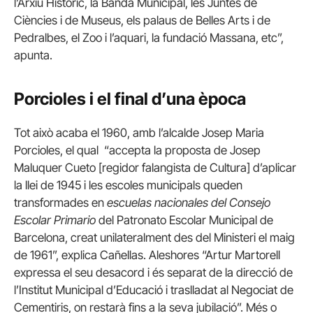
l’Arxiu Històric, la Banda Municipal, les Juntes de
Ciències i de Museus, els palaus de Belles Arts i de
Pedralbes, el Zoo i l’aquari, la fundació Massana, etc”,
apunta.
Porcioles i el final d’una època
Tot això acaba el 1960, amb l’alcalde Josep Maria
Porcioles, el qual “accepta la proposta de Josep
Maluquer Cueto [regidor falangista de Cultura] d’aplicar
la llei de 1945 i les escoles municipals queden
transformades en
escuelas nacionales del Consejo
Escolar Primario
del Patronato Escolar Municipal de
Barcelona, creat unilateralment des del Ministeri el maig
de 1961”, explica Cañellas. Aleshores “Artur Martorell
expressa el seu desacord i és separat de la direcció de
l’Institut Municipal d’Educació i traslladat al Negociat de
Cementiris, on restarà fins a la seva jubilació”. Més o