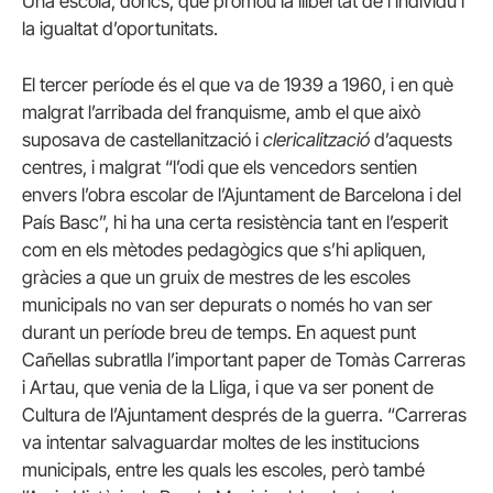
Una escola, doncs, que promou la llibertat de l’individu i
la igualtat d’oportunitats.
El tercer període és el que va de 1939 a 1960, i en què
malgrat l’arribada del franquisme, amb el que això
suposava de castellanització i
clericalització
d’aquests
centres, i malgrat “l’odi que els vencedors sentien
envers l’obra escolar de l’Ajuntament de Barcelona i del
País Basc”, hi ha una certa resistència tant en l’esperit
com en els mètodes pedagògics que s’hi apliquen,
gràcies a que un gruix de mestres de les escoles
municipals no van ser depurats o només ho van ser
durant un període breu de temps. En aquest punt
Cañellas subratlla l’important paper de Tomàs Carreras
i Artau, que venia de la Lliga, i que va ser ponent de
Cultura de l’Ajuntament després de la guerra. “Carreras
va intentar salvaguardar moltes de les institucions
municipals, entre les quals les escoles, però també