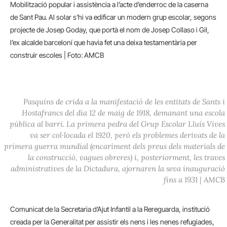
Mobilització popular i assistència a l’acte d’enderroc de la caserna
de Sant Pau. Al solar s’hi va edificar un modern grup escolar, segons
projecte de Josep Goday, que portà el nom de Josep Collaso i Gil,
l’ex alcalde barceloní que havia fet una deixa testamentària per
construir escoles | Foto: AMCB
Pasquins de crida a la manifestació de les entitats de Sants i
Hostafrancs del dia 12 de maig de 1918, demanant una escola
pública al barri. La primera pedra del Grup Escolar Lluís Vives
va ser col·locada el 1920, però els problemes derivats de la
primera guerra mundial (encariment dels preus dels materials de
la construcció, vagues obreres) i, posteriorment, les traves
administratives de la Dictadura, ajornaren la seva inauguració
fins a 1931 | AMCB
Comunicat de la Secretaria d’Ajut Infantil a la Rereguarda, institució
creada per la Generalitat per assistir els nens i les nenes refugiades,