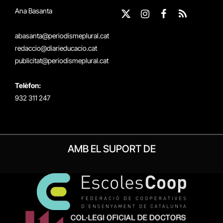
Ana Basanta
X
Instagram
Facebook
RSS
(Twitter)
abasanta@periodismeplural.cat
redaccio@diarieducacio.cat
publicitat@periodismeplural.cat
Telèfon:
932 311 247
AMB EL SUPORT DE