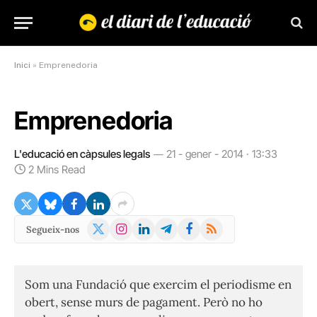
Inici
»
Emprenedoria
Emprenedoria
L'educació en càpsules legals
21 - gener - 2014 · 13:33
2 Mins Read
X
Instagram
LinkedIn
Telegram
Facebook
RSS
Segueix-nos
(Twitter)
Som una Fundació que exercim el periodisme en
obert, sense murs de pagament. Però no ho