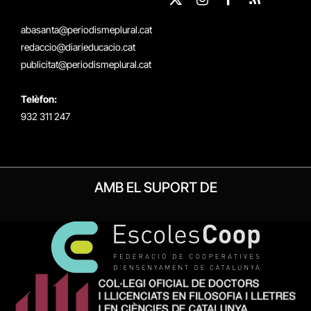
X
Instagram
Facebook
RSS
(Twitter)
abasanta@periodismeplural.cat
redaccio@diarieducacio.cat
publicitat@periodismeplural.cat
Telèfon:
932 311 247
AMB EL SUPORT DE