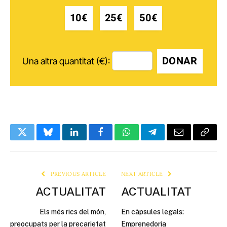
10€
25€
50€
DONAR
Una altra quantitat (€):
Twitter
Bluesky
LinkedIn
Facebook
WhatsApp
Telegram
Email
Copy
Link
PREVIOUS ARTICLE
NEXT ARTICLE
ACTUALITAT
ACTUALITAT
Els més rics del món,
En càpsules legals:
preocupats per la precarietat
Emprenedoria