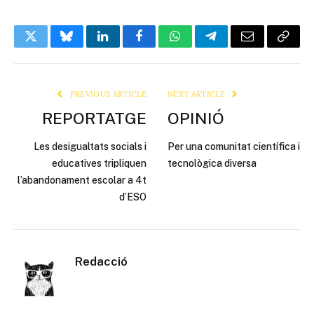
Twitter
Bluesky
LinkedIn
Facebook
WhatsApp
Telegram
Email
Copy
Link
PREVIOUS ARTICLE
NEXT ARTICLE
REPORTATGE
OPINIÓ
Les desigualtats socials i
Per una comunitat científica i
educatives tripliquen
tecnològica diversa
l’abandonament escolar a 4t
d’ESO
Redacció