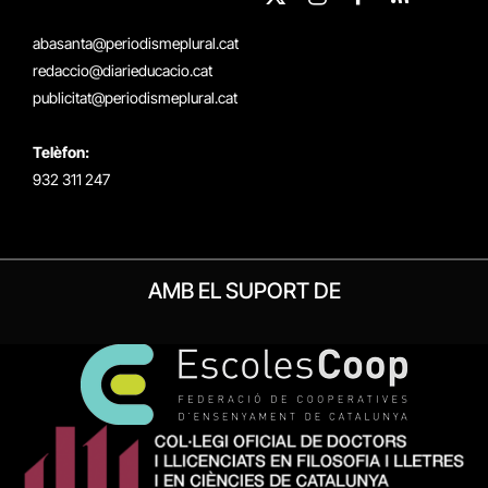
X
Instagram
Facebook
RSS
(Twitter)
abasanta@periodismeplural.cat
redaccio@diarieducacio.cat
publicitat@periodismeplural.cat
Telèfon:
932 311 247
AMB EL SUPORT DE