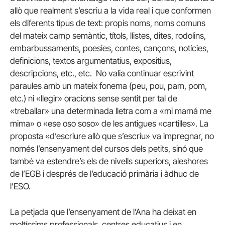
allò que realment s’escriu a la vida real i que conformen
els diferents tipus de text: propis noms, noms comuns
del mateix camp semàntic, títols, llistes, dites, rodolins,
embarbussaments, poesies, contes, cançons, notícies,
definicions, textos argumentatius, expositius,
descripcions, etc., etc. No valia continuar escrivint
paraules amb un mateix fonema (peu, pou, pam, pom,
etc.) ni «llegir» oracions sense sentit per tal de
«treballar» una determinada lletra com a «mi mamá me
mima» o «ese oso soso» de les antigues «cartilles». La
proposta «d’escriure allò que s’escriu» va impregnar, no
només l’ensenyament del cursos dels petits, sinó que
també va estendre’s els de nivells superiors, aleshores
de l’EGB i després de l’educació primària i àdhuc de
l’ESO.
La petjada que l’ensenyament de l’Ana ha deixat en
moltíssims professionals, centres educatius i en