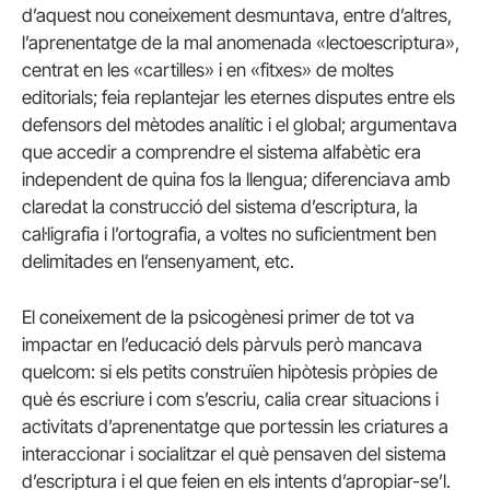
d’aquest nou coneixement desmuntava, entre d’altres,
l’aprenentatge de la mal anomenada «lectoescriptura»,
centrat en les «cartilles» i en «fitxes» de moltes
editorials; feia replantejar les eternes disputes entre els
defensors del mètodes analític i el global; argumentava
que accedir a comprendre el sistema alfabètic era
independent de quina fos la llengua; diferenciava amb
claredat la construcció del sistema d’escriptura, la
cal·ligrafia i l’ortografia, a voltes no suficientment ben
delimitades en l’ensenyament, etc.
El coneixement de la psicogènesi primer de tot va
impactar en l’educació dels pàrvuls però mancava
quelcom: si els petits construïen hipòtesis pròpies de
què és escriure i com s’escriu, calia crear situacions i
activitats d’aprenentatge que portessin les criatures a
interaccionar i socialitzar el què pensaven del sistema
d’escriptura i el que feien en els intents d’apropiar-se’l.