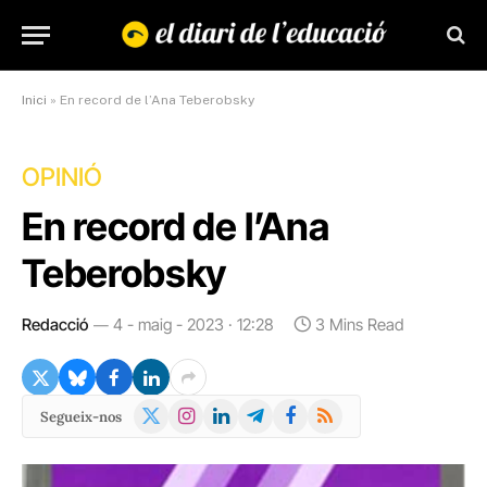
Inici
»
En record de l’Ana Teberobsky
OPINIÓ
En record de l’Ana
Teberobsky
Redacció
4 - maig - 2023 · 12:28
3 Mins Read
X
Instagram
LinkedIn
Telegram
Facebook
RSS
Segueix-nos
(Twitter)