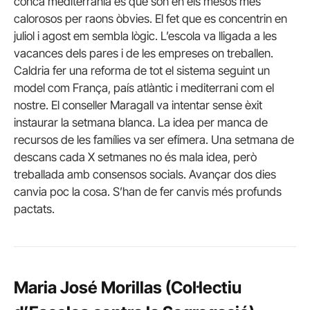
conca mediterrània és que són en els mesos més
calorosos per raons òbvies. El fet que es concentrin en
juliol i agost em sembla lògic. L’escola va lligada a les
vacances dels pares i de les empreses on treballen.
Caldria fer una reforma de tot el sistema seguint un
model com França, país atlàntic i mediterrani com el
nostre. El conseller Maragall va intentar sense èxit
instaurar la setmana blanca. La idea per manca de
recursos de les famílies va ser efímera. Una setmana de
descans cada X setmanes no és mala idea, però
treballada amb consensos socials. Avançar dos dies
canvia poc la cosa. S’han de fer canvis més profunds
pactats.
Maria José Morillas (Col·lectiu