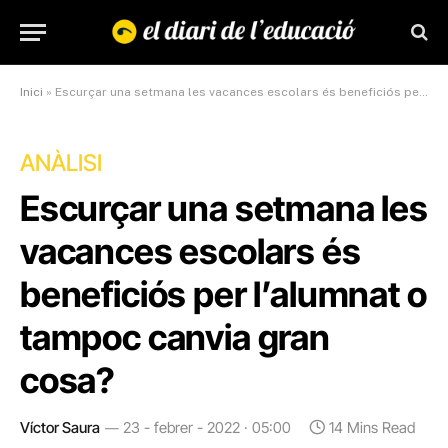
Inici
»
Escurçar una setmana les vacances escolars és beneficiós per l’alumnat o tampoc canvia gran cosa?
ANÀLISI
Escurçar una setmana les
vacances escolars és
beneficiós per l’alumnat o
tampoc canvia gran
cosa?
Víctor Saura
23 - febrer - 2022 · 05:00
14 Mins Read