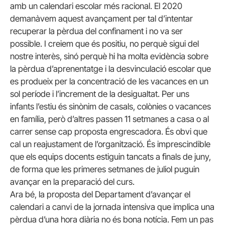
amb un calendari escolar més racional. El 2020
demanàvem aquest avançament per tal d’intentar
recuperar la pèrdua del confinament i no va ser
possible. I creiem que és positiu, no perquè sigui del
nostre interès, sinó perquè hi ha molta evidència sobre
la pèrdua d’aprenentatge i la desvinculació escolar que
es produeix per la concentració de les vacances en un
sol període i l’increment de la desigualtat. Per uns
infants l’estiu és sinònim de casals, colònies o vacances
en família, però d’altres passen 11 setmanes a casa o al
carrer sense cap proposta engrescadora. És obvi que
cal un reajustament de l’organització. És imprescindible
que els equips docents estiguin tancats a finals de juny,
de forma que les primeres setmanes de juliol puguin
avançar en la preparació del curs.
Ara bé, la proposta del Departament d’avançar el
calendari a canvi de la jornada intensiva que implica una
pèrdua d’una hora diària no és bona notícia. Fem un pas