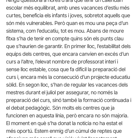
Ningú qüestiona a hores d’ara que tenir un calendari
escolar més equilibrat, amb unes vacances d’estiu més
curtes, beneficia els infants i joves, sobretot aquells que
són més vulnerables. Però quan es mou una peça d’un
sistema, com l’educatiu, tot es mou. Abans de moure
fitxa s’ha de tenir en compte quins són els punts clau
que s’haurien de garantir. En primer lloc, l’estabilitat dels
equips dels centres, que encara canvien en excés d’un
curs a l’altre, l’elevat nombre de professorat interí i
sense lloc estable, cosa que fa difícil la preparació del
curs i, encara més la consecució d’un projecte educatiu
sòlid. En segon lloc, s’han de regular les vacances dels
mestres durant el juliol per assegurar, no només la
preparació del curs, sinó també la formació continuada i
el debat pedagògic. Són molts els centres que ja
funcionen en aquesta línia, però encara no són majoria.
El moment en què s’ha donat la notícia no ha estat el
més oportú. Estem enmig d’un cúmul de reptes que