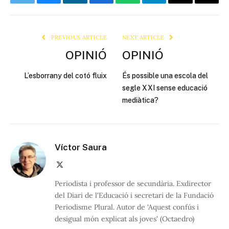
Twitter
Bluesky
LinkedIn
Facebook
WhatsApp
Telegram
Email
Copy
Link
PREVIOUS ARTICLE
NEXT ARTICLE
OPINIÓ
OPINIÓ
L’esborrany del cotó fluix
És possible una escola del
segle XXI sense educació
mediàtica?
Víctor Saura
X
(Twitter)
Periodista i professor de secundària. Exdirector
del Diari de l'Educació i secretari de la Fundació
Periodisme Plural. Autor de 'Aquest confús i
desigual món explicat als joves' (Octaedro)