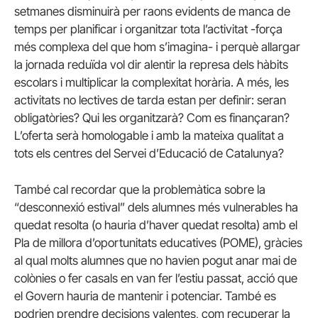
setmanes disminuirà per raons evidents de manca de
temps per planificar i organitzar tota l’activitat -força
més complexa del que hom s’imagina- i perquè allargar
la jornada reduïda vol dir alentir la represa dels hàbits
escolars i multiplicar la complexitat horària. A més, les
activitats no lectives de tarda estan per definir: seran
obligatòries? Qui les organitzarà? Com es finançaran?
L’oferta serà homologable i amb la mateixa qualitat a
tots els centres del Servei d’Educació de Catalunya?
També cal recordar que la problemàtica sobre la
“desconnexió estival” dels alumnes més vulnerables ha
quedat resolta (o hauria d’haver quedat resolta) amb el
Pla de millora d’oportunitats educatives (POME), gràcies
al qual molts alumnes que no havien pogut anar mai de
colònies o fer casals en van fer l’estiu passat, acció que
el Govern hauria de mantenir i potenciar. També es
podrien prendre decisions valentes, com recuperar la