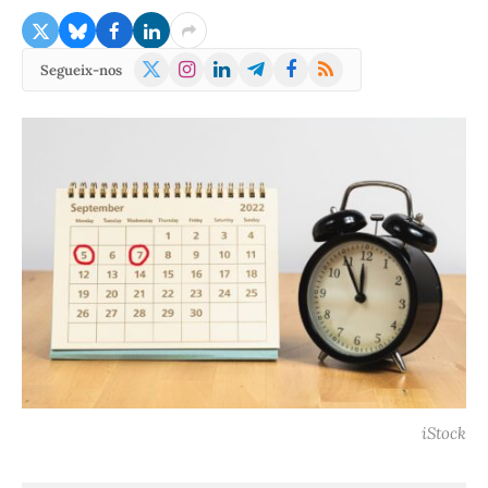
X
Instagram
LinkedIn
Telegram
Facebook
RSS
Segueix-nos
(Twitter)
iStock