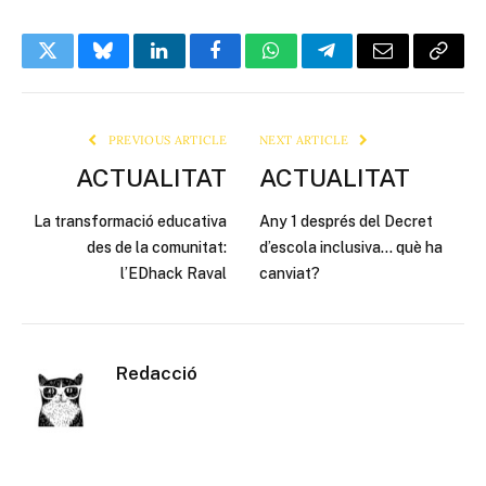
Twitter
Bluesky
LinkedIn
Facebook
WhatsApp
Telegram
Email
Copy
Link
PREVIOUS ARTICLE
NEXT ARTICLE
ACTUALITAT
ACTUALITAT
La transformació educativa
Any 1 després del Decret
des de la comunitat:
d’escola inclusiva… què ha
l’EDhack Raval
canviat?
Redacció