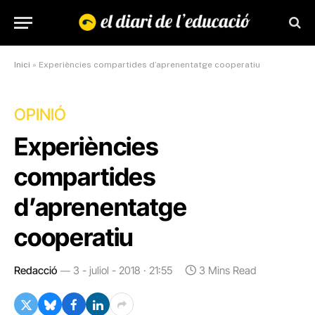
Inici
»
Experiències compartides d’aprenentatge cooperatiu
OPINIÓ
Experiències
compartides
d’aprenentatge
cooperatiu
Redacció
3 - juliol - 2018 · 21:55
3 Mins Read