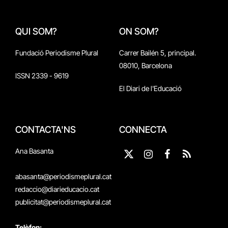
QUI SOM?
ON SOM?
Fundació Periodisme Plural
Carrer Bailén 5, principal.
08010, Barcelona
ISSN 2339 - 9619
El Diari de l'Educació
CONTACTA'NS
CONNECTA
Ana Basanta
X
Instagram
Facebook
RSS
(Twitter)
abasanta@periodismeplural.cat
redaccio@diarieducacio.cat
publicitat@periodismeplural.cat
Telèfon: