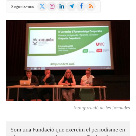
X
Instagram
LinkedIn
Telegram
Facebook
RSS
Segueix-nos
(Twitter)
Inauguració de les Jornades
Som una Fundació que exercim el periodisme en