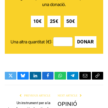
una donació.
10€
25€
50€
DONAR
Una altra quantitat (€):
Twitter
Bluesky
LinkedIn
Facebook
WhatsApp
Telegram
Email
Copy
Link
PREVIOUS ARTICLE
NEXT ARTICLE
OPINIÓ
Un instrument per a la