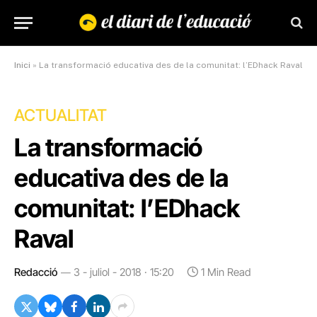
Inici
»
La transformació educativa des de la comunitat: l’EDhack Raval
ACTUALITAT
La transformació
educativa des de la
comunitat: l’EDhack
Raval
Redacció
3 - juliol - 2018 · 15:20
1 Min Read